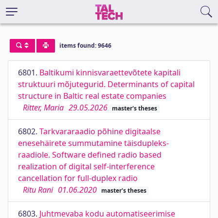
items found: 9646
6801.
Baltikumi kinnisvaraettevõtete kapitali
struktuuri mõjutegurid. Determinants of capital
structure in Baltic real estate companies
Ritter, Maria
29.05.2026
master's theses
6802.
Tarkvararaadio põhine digitaalse
enesehäirete summutamine täisdupleks-
raadiole. Software defined radio based
realization of digital self-interference
cancellation for full-duplex radio
Ritu Rani
01.06.2020
master's theses
6803.
Juhtmevaba kodu automatiseerimise