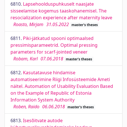
6810.
Lapsehoolduspuhkuselt naasjate
sisseelamise kogemus taaskohanemisel. The
resocialization experience after maternity leave
Roasto, Mirjam
31.05.2022
master's theses
6811.
Piki-jätkatud spooni optimaalsed
pressimisparameetrid. Optimal pressing
parameters for scarf-jointed veneer
Robam, Karl
07.06.2018
master's theses
6812.
Kasutatavuse hindamise
automatiseerimine Riigi Infosüsteemide Ameti
näitel. Automation of Usability Evaluation Based
on the Example of Republic of Estonia
Information System Authority
Roben, Raido
06.06.2018
master's theses
6813.
Isesõitvate autode