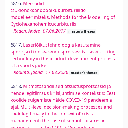
6816.
Meetodid
tsükloheksanopoolkukurbituriilide
modelleerimiseks. Methods for the Modelling of
Cyclohexanohemicucurbiturils
Roden, Andre
07.06.2017
master's theses
6817.
Laserlõikustehnoloogia kasutamine
spordijaki tootearendusprotsessis. Laser cutting
technology in the product development process
of a sports jacket
Rodima, Jaana
17.08.2020
master's theses
6818.
Mitmetasandilised otsustusprotsessid ja
nende legitiimsus kriisijuhtimise kontekstis: Eesti
koolide sulgemiste näide COVID-19 pandeemia
ajal. Multi-level decision-making processes and
their legitimacy in the context of crisis
management: the case of school closures in
Estonia during the COVID-19 pandemic