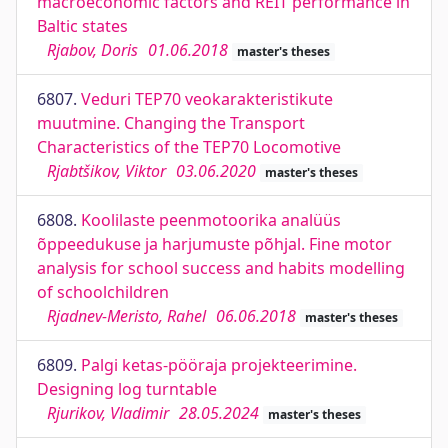
macroeconomic factors and REIT performance in
Baltic states
Rjabov, Doris
01.06.2018
master's theses
6807.
Veduri TEP70 veokarakteristikute
muutmine. Changing the Transport
Characteristics of the TEP70 Locomotive
Rjabtšikov, Viktor
03.06.2020
master's theses
6808.
Koolilaste peenmotoorika analüüs
õppeedukuse ja harjumuste põhjal. Fine motor
analysis for school success and habits modelling
of schoolchildren
Rjadnev-Meristo, Rahel
06.06.2018
master's theses
6809.
Palgi ketas-pööraja projekteerimine.
Designing log turntable
Rjurikov, Vladimir
28.05.2024
master's theses