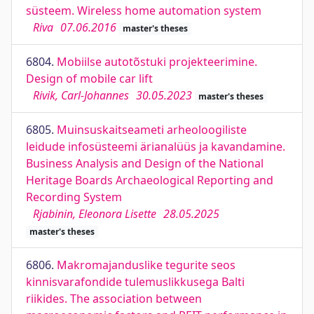
süsteem. Wireless home automation system
Riva
07.06.2016
master's theses
6804.
Mobiilse autotõstuki projekteerimine.
Design of mobile car lift
Rivik, Carl-Johannes
30.05.2023
master's theses
6805.
Muinsuskaitseameti arheoloogiliste
leidude infosüsteemi ärianalüüs ja kavandamine.
Business Analysis and Design of the National
Heritage Boards Archaeological Reporting and
Recording System
Rjabinin, Eleonora Lisette
28.05.2025
master's theses
6806.
Makromajanduslike tegurite seos
kinnisvarafondide tulemuslikkusega Balti
riikides. The association between