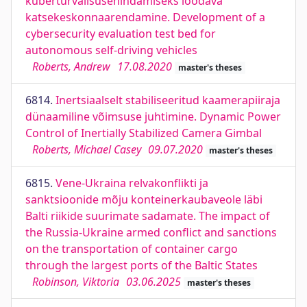
küberturvalisusehindamiseks loodava
katsekeskonnaarendamine. Development of a
cybersecurity evaluation test bed for
autonomous self-driving vehicles
Roberts, Andrew
17.08.2020
master's theses
6814.
Inertsiaalselt stabiliseeritud kaamerapiiraja
dünaamiline võimsuse juhtimine. Dynamic Power
Control of Inertially Stabilized Camera Gimbal
Roberts, Michael Casey
09.07.2020
master's theses
6815.
Vene-Ukraina relvakonflikti ja
sanktsioonide mõju konteinerkaubaveole läbi
Balti riikide suurimate sadamate. The impact of
the Russia-Ukraine armed conflict and sanctions
on the transportation of container cargo
through the largest ports of the Baltic States
Robinson, Viktoria
03.06.2025
master's theses