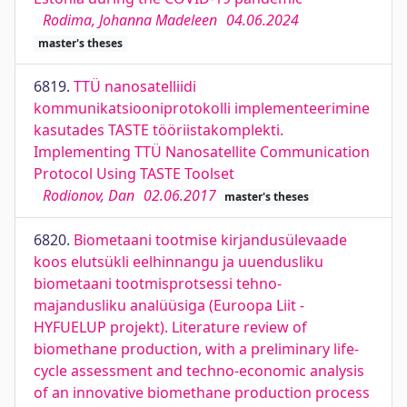
Rodima, Johanna Madeleen
04.06.2024
master's theses
6819.
TTÜ nanosatelliidi
kommunikatsiooniprotokolli implementeerimine
kasutades TASTE tööriistakomplekti.
Implementing TTÜ Nanosatellite Communication
Protocol Using TASTE Toolset
Rodionov, Dan
02.06.2017
master's theses
6820.
Biometaani tootmise kirjandusülevaade
koos elutsükli eelhinnangu ja uuendusliku
biometaani tootmisprotsessi tehno-
majandusliku analüüsiga (Euroopa Liit -
HYFUELUP projekt). Literature review of
biomethane production, with a preliminary life-
cycle assessment and techno-economic analysis
of an innovative biomethane production process