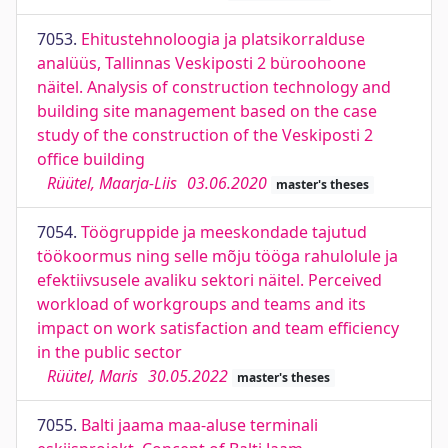
7053.
Ehitustehnoloogia ja platsikorralduse
analüüs, Tallinnas Veskiposti 2 büroohoone
näitel. Analysis of construction technology and
building site management based on the case
study of the construction of the Veskiposti 2
office building
Rüütel, Maarja-Liis
03.06.2020
master's theses
7054.
Töögruppide ja meeskondade tajutud
töökoormus ning selle mõju tööga rahulolule ja
efektiivsusele avaliku sektori näitel. Perceived
workload of workgroups and teams and its
impact on work satisfaction and team efficiency
in the public sector
Rüütel, Maris
30.05.2022
master's theses
7055.
Balti jaama maa-aluse terminali