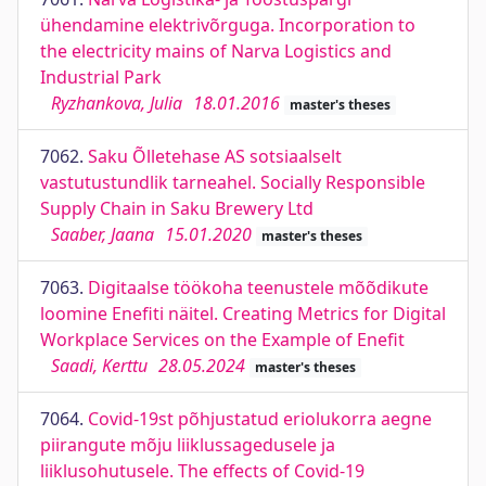
ühendamine elektrivõrguga. Incorporation to
the electricity mains of Narva Logistics and
Industrial Park
Ryzhankova, Julia
18.01.2016
master's theses
7062.
Saku Õlletehase AS sotsiaalselt
vastutustundlik tarneahel. Socially Responsible
Supply Chain in Saku Brewery Ltd
Saaber, Jaana
15.01.2020
master's theses
7063.
Digitaalse töökoha teenustele mõõdikute
loomine Enefiti näitel. Creating Metrics for Digital
Workplace Services on the Example of Enefit
Saadi, Kerttu
28.05.2024
master's theses
7064.
Covid-19st põhjustatud eriolukorra aegne
piirangute mõju liiklussagedusele ja
liiklusohutusele. The effects of Covid-19