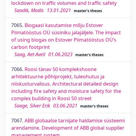
lockdown on traffic volumes and traffic safety
Saadik, Madis
13.01.2021
master's theses
7065.
Biogaasi kasutamise mõju Estover
Piimatööstus OÜ süsiniku jalajäljele. The impact
of using biogas on Estover Piimatööstus OÜ’s
carbon footprint
Saag, Aet-Aveli
01.06.2023
master's theses
7066.
Roosi tänav 50 komplekshoone
arhitektuurne põhiprojekt, tuleohutus ja
niiskusturvalisus. Architectural detailed design
including fire safety and moisture safety for the
complex building in Roosi 50 street
Saage, Silver Erik
03.06.2021
master's theses
7067.
ABB globaalse tarnijate haldamise süsteemi
arendamine. Development of ABB global supplier
management system