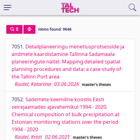
items found: 9646
7051.
Detailplaneeringu menetlusprotsesside ja
andmete kaardistamine Tallinna Sadamaala
planeeringute näitel. Mapping detailed spatial
planning procedures and data: a case study of
the Tallinn Port area
Rüütel, Katariina
03.06.2026
master's theses
7052.
Sademete keemiline koostis Eesti
seirejaamades ajavahemikul 1994 - 2020.
Chemical composition of bulk precipitation at
Estonian monitoring stations over the period
1994 - 2020
Rüütel, Kristi
02.06.2021
master's theses