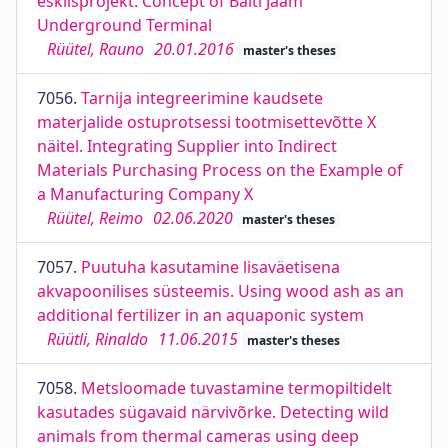
eskiisprojekt. Concept of Balti Jaam
Underground Terminal
Rüütel, Rauno
20.01.2016
master's theses
7056.
Tarnija integreerimine kaudsete
materjalide ostuprotsessi tootmisettevõtte X
näitel. Integrating Supplier into Indirect
Materials Purchasing Process on the Example of
a Manufacturing Company X
Rüütel, Reimo
02.06.2020
master's theses
7057.
Puutuha kasutamine lisaväetisena
akvapoonilises süsteemis. Using wood ash as an
additional fertilizer in an aquaponic system
Rüütli, Rinaldo
11.06.2015
master's theses
7058.
Metsloomade tuvastamine termopiltidelt
kasutades sügavaid närvivõrke. Detecting wild
animals from thermal cameras using deep