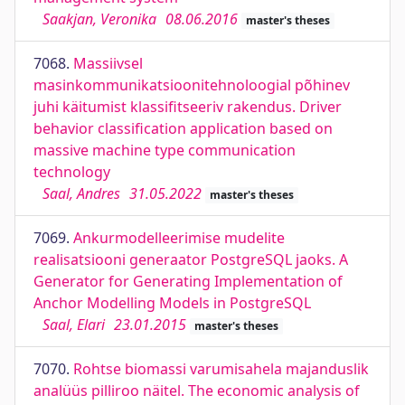
Saakjan, Veronika
08.06.2016
master's theses
7068.
Massiivsel
masinkommunikatsioonitehnoloogial põhinev
juhi käitumist klassifitseeriv rakendus. Driver
behavior classification application based on
massive machine type communication
technology
Saal, Andres
31.05.2022
master's theses
7069.
Ankurmodelleerimise mudelite
realisatsiooni generaator PostgreSQL jaoks. A
Generator for Generating Implementation of
Anchor Modelling Models in PostgreSQL
Saal, Elari
23.01.2015
master's theses
7070.
Rohtse biomassi varumisahela majanduslik
analüüs pilliroo näitel. The economic analysis of