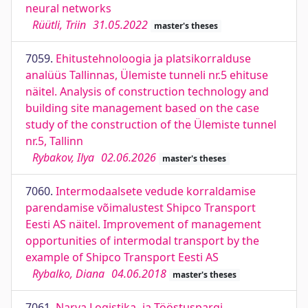
neural networks
Rüütli, Triin
31.05.2022
master's theses
7059.
Ehitustehnoloogia ja platsikorralduse
analüüs Tallinnas, Ülemiste tunneli nr.5 ehituse
näitel. Analysis of construction technology and
building site management based on the case
study of the construction of the Ülemiste tunnel
nr.5, Tallinn
Rybakov, Ilya
02.06.2026
master's theses
7060.
Intermodaalsete vedude korraldamise
parendamise võimalustest Shipco Transport
Eesti AS näitel. Improvement of management
opportunities of intermodal transport by the
example of Shipco Transport Eesti AS
Rybalko, Diana
04.06.2018
master's theses
7061.
Narva Logistika- ja Tööstuspargi