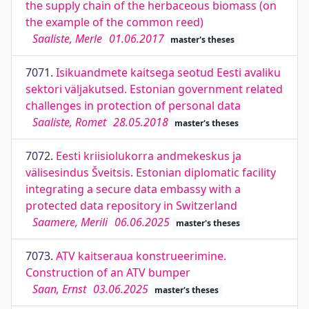
the supply chain of the herbaceous biomass (on
the example of the common reed)
Saaliste, Merle
01.06.2017
master's theses
7071.
Isikuandmete kaitsega seotud Eesti avaliku
sektori väljakutsed. Estonian government related
challenges in protection of personal data
Saaliste, Romet
28.05.2018
master's theses
7072.
Eesti kriisiolukorra andmekeskus ja
välisesindus Šveitsis. Estonian diplomatic facility
integrating a secure data embassy with a
protected data repository in Switzerland
Saamere, Merili
06.06.2025
master's theses
7073.
ATV kaitseraua konstrueerimine.
Construction of an ATV bumper
Saan, Ernst
03.06.2025
master's theses