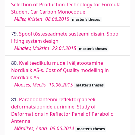
Selection of Production Technology for Formula
Student Car Carbon Monocoque
Miller, Kristen
08.06.2015
master's theses
79.
Spool tõsteseadmete süsteemi disain. Spool
lifting system design
Minajev, Maksim
22.01.2015
master's theses
80.
Kvaliteedikulu mudeli väljatöötamine
Nordkalk AS-s. Cost of Quality modelling in
Nordkalk AS
Mooses, Meelis
10.06.2015
master's theses
81.
Paraboolantenni reflektorpaneeli
deformatsioonide uurimine. Study of
Deformations in Reflector Panel of Parabolic
Antenna
Märdikes, Andri
05.06.2014
master's theses