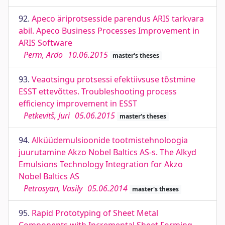
92.
Apeco äriprotsesside parendus ARIS tarkvara
abil. Apeco Business Processes Improvement in
ARIS Software
Perm, Ardo
10.06.2015
master's theses
93.
Veaotsingu protsessi efektiivsuse tõstmine
ESST ettevõttes. Troubleshooting process
efficiency improvement in ESST
Petkevitš, Juri
05.06.2015
master's theses
94.
Alküüdemulsioonide tootmistehnoloogia
juurutamine Akzo Nobel Baltics AS-s. The Alkyd
Emulsions Technology Integration for Akzo
Nobel Baltics AS
Petrosyan, Vasily
05.06.2014
master's theses
95.
Rapid Prototyping of Sheet Metal