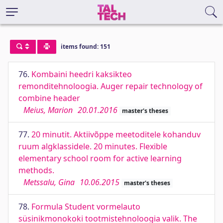
items found: 151
76.
Kombaini heedri kaksikteo
remonditehnoloogia. Auger repair technology of
combine header
Meius, Marion
20.01.2016
master's theses
77.
20 minutit. Aktiivõppe meetoditele kohanduv
ruum algklassidele. 20 minutes. Flexible
elementary school room for active learning
methods.
Metssalu, Gina
10.06.2015
master's theses
78.
Formula Student vormelauto
süsinikmonokoki tootmistehnoloogia valik. The