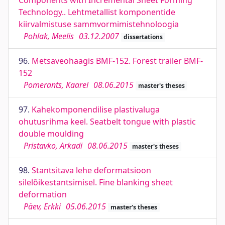
Components with Incremental Sheet Forming
Technology.. Lehtmetallist komponentide
kiirvalmistuse sammvormimistehnoloogia
Pohlak, Meelis
03.12.2007
dissertations
96.
Metsaveohaagis BMF-152. Forest trailer BMF-
152
Pomerants, Kaarel
08.06.2015
master's theses
97.
Kahekomponendilise plastivaluga
ohutusrihma keel. Seatbelt tongue with plastic
double moulding
Pristavko, Arkadi
08.06.2015
master's theses
98.
Stantsitava lehe deformatsioon
silelõikestantsimisel. Fine blanking sheet
deformation
Päev, Erkki
05.06.2015
master's theses