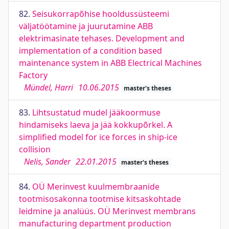
82.
Seisukorrapõhise hooldussüsteemi
väljatöötamine ja juurutamine ABB
elektrimasinate tehases. Development and
implementation of a condition based
maintenance system in ABB Electrical Machines
Factory
Mündel, Harri
10.06.2015
master's theses
83.
Lihtsustatud mudel jääkoormuse
hindamiseks laeva ja jää kokkupõrkel. A
simplified model for ice forces in ship-ice
collision
Nelis, Sander
22.01.2015
master's theses
84.
OÜ Merinvest kuulmembraanide
tootmisosakonna tootmise kitsaskohtade
leidmine ja analüüs. OÜ Merinvest membrans
manufacturing department production