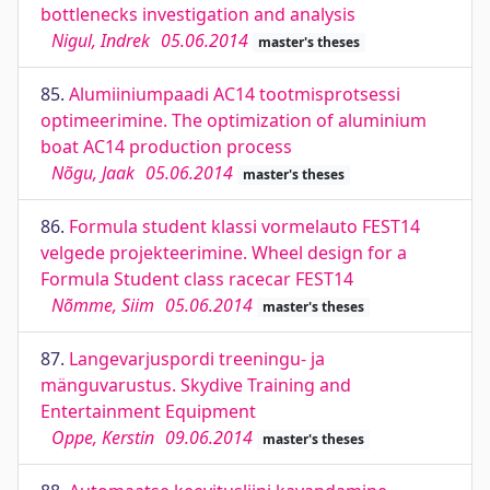
bottlenecks investigation and analysis
Nigul, Indrek
05.06.2014
master's theses
85.
Alumiiniumpaadi AC14 tootmisprotsessi
optimeerimine. The optimization of aluminium
boat AC14 production process
Nõgu, Jaak
05.06.2014
master's theses
86.
Formula student klassi vormelauto FEST14
velgede projekteerimine. Wheel design for a
Formula Student class racecar FEST14
Nõmme, Siim
05.06.2014
master's theses
87.
Langevarjuspordi treeningu- ja
mänguvarustus. Skydive Training and
Entertainment Equipment
Oppe, Kerstin
09.06.2014
master's theses