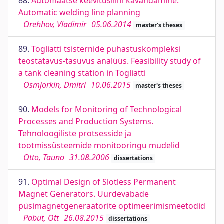
88.
Automaatse keevitusliini kavandamine.
Automatic welding line planning
Orehhov, Vladimir
05.06.2014
master's theses
89.
Togliatti tsisternide puhastuskompleksi
teostatavus-tasuvus analüüs. Feasibility study of
a tank cleaning station in Togliatti
Osmjorkin, Dmitri
10.06.2015
master's theses
90.
Models for Monitoring of Technological
Processes and Production Systems.
Tehnoloogiliste protsesside ja
tootmissüsteemide monitooringu mudelid
Otto, Tauno
31.08.2006
dissertations
91.
Optimal Design of Slotless Permanent
Magnet Generators. Uurdevabade
püsimagnetgeneraatorite optimeerimismeetodid
Pabut, Ott
26.08.2015
dissertations