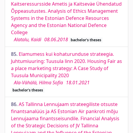
Kaitseressursside Ametis ja Kaitseväe Ühendatud
Õppeasutustes. Analysis of Ethics Management
Systems in the Estonian Defence Resources
Agency and the Estonian National Defence
College
Alatalu, Kaidi
08.06.2018
bachelor's theses
85.
Elamumess kui kohaturunduse strateegia.
Juhtumiuuring: Tuusula linn 2020. Housing Fair as
a place marketing strategy: A Case Study of
Tuusula Municipality 2020
Ala-Vähälä, Hilma Sofia
18.01.2021
bachelor's theses
86.
AS Tallinna Lennujaam strateegiliste otsuste
finantsanalüüs ja AS Estonian Air pankroti mõju
Lennujaama finantsseisundile. Financial Analysis
of the Strategic Decisions of JV Tallinna
Lennujaam and the Influence of the Estonian