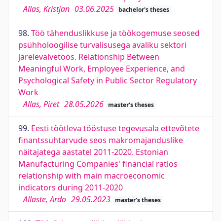
Allas, Kristjan
03.06.2025
bachelor's theses
98.
Töö tähenduslikkuse ja töökogemuse seosed
psühholoogilise turvalisusega avaliku sektori
järelevalvetöös. Relationship Between
Meaningful Work, Employee Experience, and
Psychological Safety in Public Sector Regulatory
Work
Allas, Piret
28.05.2026
master's theses
99.
Eesti töötleva tööstuse tegevusala ettevõtete
finantssuhtarvude seos makromajanduslike
näitajatega aastatel 2011-2020. Estonian
Manufacturing Companies' financial ratios
relationship with main macroeconomic
indicators during 2011-2020
Allaste, Ardo
29.05.2023
master's theses