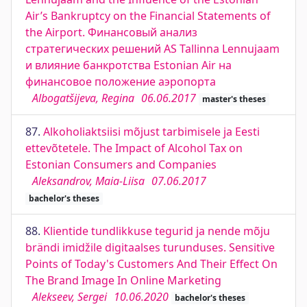
Air’s Bankruptcy on the Financial Statements of
the Airport. Финансовый анализ
стратегических решений AS Tallinna Lennujaam
и влияние банкротства Estonian Air на
финансовое положение аэропорта
Albogatšijeva, Regina
06.06.2017
master's theses
87.
Alkoholiaktsiisi mõjust tarbimisele ja Eesti
ettevõtetele. The Impact of Alcohol Tax on
Estonian Consumers and Companies
Aleksandrov, Maia-Liisa
07.06.2017
bachelor's theses
88.
Klientide tundlikkuse tegurid ja nende mõju
brändi imidžile digitaalses turunduses. Sensitive
Points of Today's Customers And Their Effect On
The Brand Image In Online Marketing
Alekseev, Sergei
10.06.2020
bachelor's theses