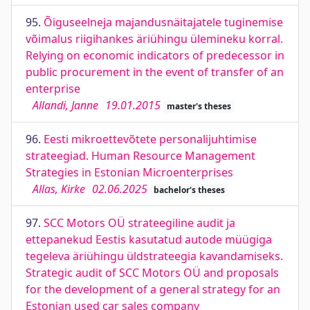
95.
Õiguseelneja majandusnäitajatele tuginemise
võimalus riigihankes äriühingu ülemineku korral.
Relying on economic indicators of predecessor in
public procurement in the event of transfer of an
enterprise
Allandi, Janne
19.01.2015
master's theses
96.
Eesti mikroettevõtete personalijuhtimise
strateegiad. Human Resource Management
Strategies in Estonian Microenterprises
Allas, Kirke
02.06.2025
bachelor's theses
97.
SCC Motors OÜ strateegiline audit ja
ettepanekud Eestis kasutatud autode müügiga
tegeleva äriühingu üldstrateegia kavandamiseks.
Strategic audit of SCC Motors OÜ and proposals
for the development of a general strategy for an
Estonian used car sales company