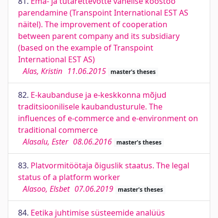
81.
Ema- ja tütarettevõtte vahelise koostöö
parendamine (Transpoint International EST AS
näitel). The improvement of cooperation
between parent company and its subsidiary
(based on the example of Transpoint
International EST AS)
Alas, Kristin
11.06.2015
master's theses
82.
E-kaubanduse ja e-keskkonna mõjud
traditsioonilisele kaubandusturule. The
influences of e-commerce and e-environment on
traditional commerce
Alasalu, Ester
08.06.2016
master's theses
83.
Platvormitöötaja õiguslik staatus. The legal
status of a platform worker
Alasoo, Elsbet
07.06.2019
master's theses
84.
Eetika juhtimise süsteemide analüüs