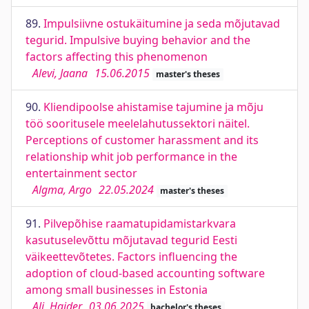
89.
Impulsiivne ostukäitumine ja seda mõjutavad
tegurid. Impulsive buying behavior and the
factors affecting this phenomenon
Alevi, Jaana
15.06.2015
master's theses
90.
Kliendipoolse ahistamise tajumine ja mõju
töö sooritusele meelelahutussektori näitel.
Perceptions of customer harassment and its
relationship whit job performance in the
entertainment sector
Algma, Argo
22.05.2024
master's theses
91.
Pilvepõhise raamatupidamistarkvara
kasutuselevõttu mõjutavad tegurid Eesti
väikeettevõtetes. Factors influencing the
adoption of cloud-based accounting software
among small businesses in Estonia
Ali, Haider
03.06.2025
bachelor's theses