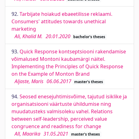
92.
Tarbijate hoiakud ebaeetilisse reklaami.
Consumers' attitudes towards unethical
marketing
Ali, Khalid M.
20.01.2020
bachelor's theses
93.
Quick Response kontseptsiooni rakendamise
võimalused Montoni kaubamärgi näitel.
Implementing the Principles of Quick Response
on the Example of Monton Brand
Aljaste, Maris
06.06.2017
master's theses
94.
Seosed enesejuhtimisvõime, tajutud isiklike ja
organisatsiooni väärtuste ühildumise ning
muudatusteks valmisoleku vahel. Relations
between self-leadership, perceived value
congruence and readiness for change
All, Maarika
31.05.2021
master's theses