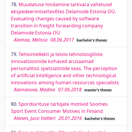
78.
Muudatuse hindamine tarkvara vahetusel
ekspedeerimisettevõtes Delamode Estonia OÜ.
Evaluating changes caused by software
transition in freight forwarding company
Delamode Estonia OÜ
Alamaa, Melissa
08.06.2017
bachelor's theses
79.
Tehisintellekti ja teiste tehnoloogiliste
innovatsioonide kohased arusaamad
personalitöö spetsialistide seas. The perception
of artificial intelligence and other technological
innovations among human resources specialists
Alamanova, Madina
07.06.2018
master's theses
80.
Spordiürituse tarbijate motiivid Soomes.
Sport Event Consumer Motives in Finland
Alanen, Jussi Valtteri
20.01.2016
bachelor's theses