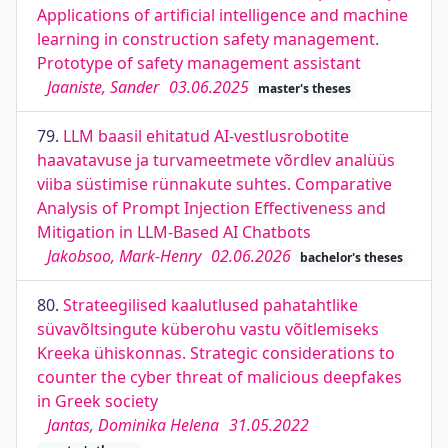
Applications of artificial intelligence and machine
learning in construction safety management.
Prototype of safety management assistant
Jaaniste, Sander
03.06.2025
master's theses
79.
LLM baasil ehitatud AI-vestlusrobotite
haavatavuse ja turvameetmete võrdlev analüüs
viiba süstimise rünnakute suhtes. Comparative
Analysis of Prompt Injection Effectiveness and
Mitigation in LLM-Based AI Chatbots
Jakobsoo, Mark-Henry
02.06.2026
bachelor's theses
80.
Strateegilised kaalutlused pahatahtlike
süvavõltsingute küberohu vastu võitlemiseks
Kreeka ühiskonnas. Strategic considerations to
counter the cyber threat of malicious deepfakes
in Greek society
Jantas, Dominika Helena
31.05.2022