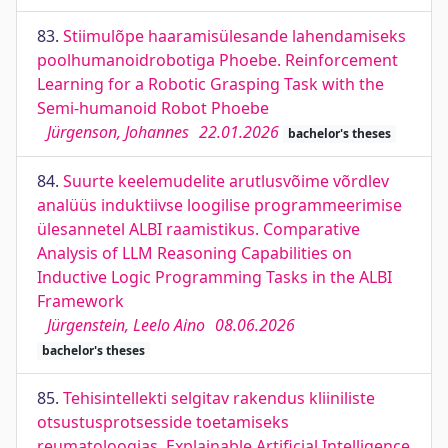
83.
Stiimulõpe haaramisülesande lahendamiseks
poolhumanoidrobotiga Phoebe. Reinforcement
Learning for a Robotic Grasping Task with the
Semi-humanoid Robot Phoebe
Jürgenson, Johannes
22.01.2026
bachelor's theses
84.
Suurte keelemudelite arutlusvõime võrdlev
analüüs induktiivse loogilise programmeerimise
ülesannetel ALBI raamistikus. Comparative
Analysis of LLM Reasoning Capabilities on
Inductive Logic Programming Tasks in the ALBI
Framework
Jürgenstein, Leelo Aino
08.06.2026
bachelor's theses
85.
Tehisintellekti selgitav rakendus kliiniliste
otsustusprotsesside toetamiseks
reumatoloogias. Explainable Artificial Intelligence