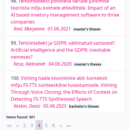
98.
Tehisintellektil põhineva varude juhtimise
tööriista mõju kolmele ettevõttele. Impact of an
AI based invetory management software to three
companies
Keel, Maryanne
01.06.2021
master's theses
99.
Tehisintellekt ja GDPR: vältimatud vastased?.
Artificial intelligence and the GDPR: inevitable
nemeses?
Kesa, Aleksandr
04.06.2020
master's theses
100.
Vishing hääle kloonimise abil: konteksti
mõju F5-TTS sünteeskõne tuvastamisele. Vishing
Through Voice Cloning: the Effects of Context on
Detecting F5-TTS Synthesised Speech
Keskin, Deniz
05.06.2025
bachelor's theses
items found: 301
««
First
«
Previous
2
3
4
5
6
»
Next
»»
Last