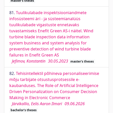
master's theses
81.
Tuulikulabade inspektsiooniandmete
infosüsteemi äri - ja süsteemianalüüs
tuulikulabade vigastuste ennetavaks
tuvastamiseks Enefit Green AS-i näitel. Wind
turbine blade inspection data information
system business and system analysis for
preventive detection of wind turbine blade
failures in Enefit Green AS
Jefimov, Konstantin
30.05.2023
master's theses
82.
Tehisintellektil põhineva personaliseerimise
mõju tarbijate otsustusprotsessile e-
kaubanduses. The Role of Artificial Intelligence
Driven Personalization on Consumer Decision
Making in Electronic Commerce
Järvikallio, Eelis Aaron Ilmari
09.06.2026
bachelor's theses