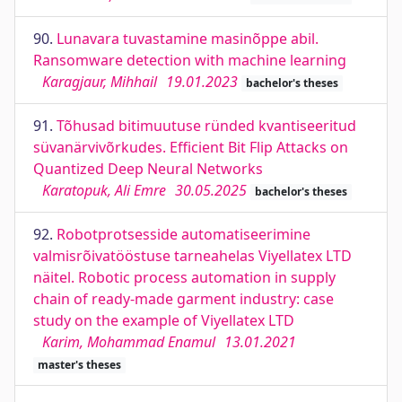
90.
Lunavara tuvastamine masinõppe abil.
Ransomware detection with machine learning
Karagjaur, Mihhail
19.01.2023
bachelor's theses
91.
Tõhusad bitimuutuse ründed kvantiseeritud
süvanärvivõrkudes. Efficient Bit Flip Attacks on
Quantized Deep Neural Networks
Karatopuk, Ali Emre
30.05.2025
bachelor's theses
92.
Robotprotsesside automatiseerimine
valmisrõivatööstuse tarneahelas Viyellatex LTD
näitel. Robotic process automation in supply
chain of ready-made garment industry: case
study on the example of Viyellatex LTD
Karim, Mohammad Enamul
13.01.2021
master's theses