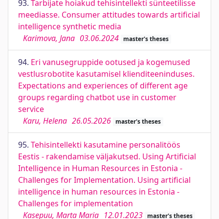
93.
Tarbijate hoiakud tehisintellekti sünteetilisse
meediasse. Consumer attitudes towards artificial
intelligence synthetic media
Karimova, Jana
03.06.2024
master's theses
94.
Eri vanusegruppide ootused ja kogemused
vestlusrobotite kasutamisel klienditeeninduses.
Expectations and experiences of different age
groups regarding chatbot use in customer
service
Karu, Helena
26.05.2026
master's theses
95.
Tehisintellekti kasutamine personalitöös
Eestis - rakendamise väljakutsed. Using Artificial
Intelligence in Human Resources in Estonia -
Challenges for Implementation. Using artificial
intelligence in human resources in Estonia -
Challenges for implementation
Kasepuu, Marta Maria
12.01.2023
master's theses