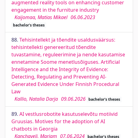
augmented reality tools on enhancing customer
engagement in the furniture industry
Kaijomaa, Matias Mikael
06.06.2023
bachelor's theses
88.
Tehisintellekt ja tõendite usaldusväärsus:
tehisintellekti genereeritud tõendite
tuvastamine, reguleerimine ja nende kasutamise
ennetamine Soome menetlusõiguses. Artificial
Intelligence and the Integrity of Evidence:
Detecting, Regulating and Preventing AI-
Generated Evidence Under Finnish Procedural
Law
Kallio, Natalia Darja
09.06.2026
bachelor's theses
89.
AI vestlusrobotite kasutuselevõtu motiivid
Gruusias. Motives for the adoption of AI
chatbots in Georgia
Kanchaveli, Mariam
07.06.2024
bachelor's theses