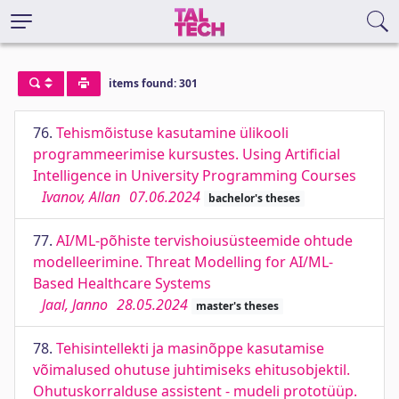
items found: 301
76.
Tehismõistuse kasutamine ülikooli
programmeerimise kursustes. Using Artificial
Intelligence in University Programming Courses
Ivanov, Allan
07.06.2024
bachelor's theses
77.
AI/ML-põhiste tervishoiusüsteemide ohtude
modelleerimine. Threat Modelling for AI/ML-
Based Healthcare Systems
Jaal, Janno
28.05.2024
master's theses
78.
Tehisintellekti ja masinõppe kasutamise
võimalused ohutuse juhtimiseks ehitusobjektil.
Ohutuskorralduse assistent - mudeli prototüüp.