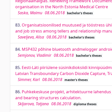
Regionaalhaiglas. Renewing Framework Documents
organisation in the North Estonia Medical Centre
Saska, Maimu
08.06.2018
bachelor's theses
83.
Organisatsioonilised muutused ja tööstress ühi
and job stress among tellers and relationship man
Saveljeva, Alisa
08.06.2018
bachelor's theses
84.
MSP432 põhine bluetooth andmelogger android 
Semjonov, Vladimir
08.06.2018
bachelor's theses
85.
Eesti-Läti piiriülene süsinikdioksiidi kinnipüü
Latvian Transboundary Carbon Dioxide Capture, Tr
Simmer, Karl
08.06.2018
master's theses
86.
Puhkekeskuse projekt, arhitektuurne lahendus j
and bearing structures calculation.
Skljarova, Tatjana
08.06.2018
diploma theses