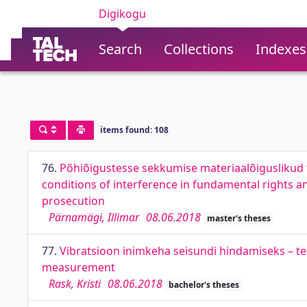
Digikogu
Search
Collections
Indexes
items found: 108
76.
Põhiõigustesse sekkumise materiaalõiguslikud 
conditions of interference in fundamental rights an
prosecution
Pärnamägi, Illimar
08.06.2018
master's theses
77.
Vibratsioon inimkeha seisundi hindamiseks – te
measurement
Rask, Kristi
08.06.2018
bachelor's theses