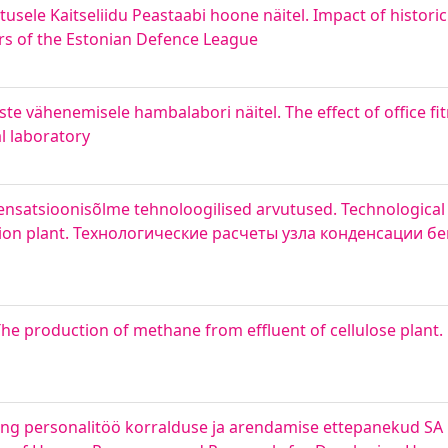
tusele Kaitseliidu Peastaabi hoone näitel. Impact of histor
rs of the Estonian Defence League
te vähenemisele hambalabori näitel. The effect of office fi
l laboratory
ensatsioonisõlme tehnoloogilised arvutused. Technological 
llation plant. Технологические расчеты узла конденсации
 The production of methane from effluent of cellulose plan
 personalitöö korralduse ja arendamise ettepanekud SA 