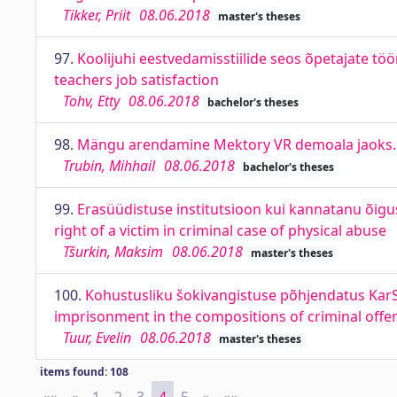
Tikker, Priit
08.06.2018
master's theses
97.
Koolijuhi eestvedamisstiilide seos õpetajate tö
teachers job satisfaction
Tohv, Etty
08.06.2018
bachelor's theses
98.
Mängu arendamine Mektory VR demoala jaoks.
Trubin, Mihhail
08.06.2018
bachelor's theses
99.
Erasüüdistuse institutsioon kui kannatanu õigus
right of a victim in criminal case of physical abuse
Tšurkin, Maksim
08.06.2018
master's theses
100.
Kohustusliku šokivangistuse põhjendatus KarS 
imprisonment in the compositions of criminal offen
Tuur, Evelin
08.06.2018
master's theses
items found: 108