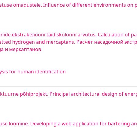
use omadustele. Influence of different environments on p
aanide ekstraktsiooni täidiskolonni arvutus. Calculation of p
lfuretted hydrogen and mercaptans. Расчёт насадочной эк
да и меркаптанов
sis for human identification
tuurne põhiprojekt. Principal architectural design of energ
se loomine. Developing a web application for bartering a