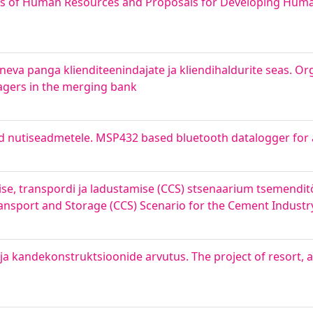
 of Human Resources and Proposals for Developing Huma
neva panga klienditeenindajate ja kliendihaldurite seas. O
agers in the merging bank
nutiseadmetele. MSP432 based bluetooth datalogger for 
dmise, transpordi ja ladustamise (CCS) stsenaarium tsemendit
ansport and Storage (CCS) Scenario for the Cement Industr
a kandekonstruktsioonide arvutus. The project of resort, ar