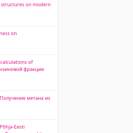
ic structures on modern
tness on
calculations of
 бензиновой фракции
t. Получение метана из
Põhja-Eesti