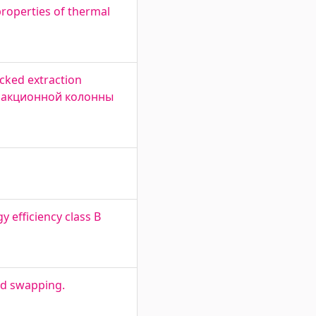
roperties of thermal
acked extraction
стракционной колонны
y efficiency class B
nd swapping.