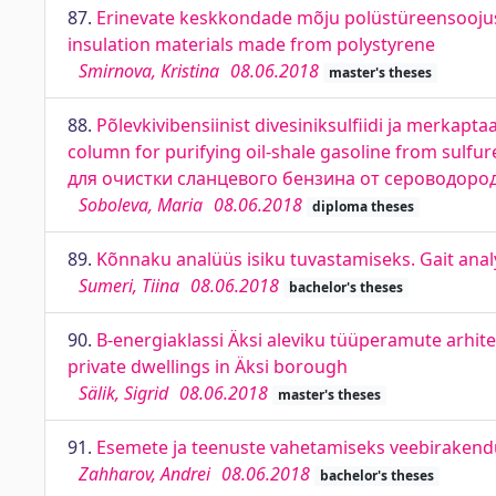
87.
Erinevate keskkondade mõju polüstüreensoojust
insulation materials made from polystyrene
Smirnova, Kristina
08.06.2018
master's theses
88.
Põlevkivibensiinist divesiniksulfiidi ja merkapt
column for purifying oil-shale gasoline from su
для очистки сланцевого бензина от сероводоро
Soboleva, Maria
08.06.2018
diploma theses
89.
Kõnnaku analüüs isiku tuvastamiseks. Gait analy
Sumeri, Tiina
08.06.2018
bachelor's theses
90.
B-energiaklassi Äksi aleviku tüüperamute arhitek
private dwellings in Äksi borough
Sälik, Sigrid
08.06.2018
master's theses
91.
Esemete ja teenuste vahetamiseks veebirakendu
Zahharov, Andrei
08.06.2018
bachelor's theses