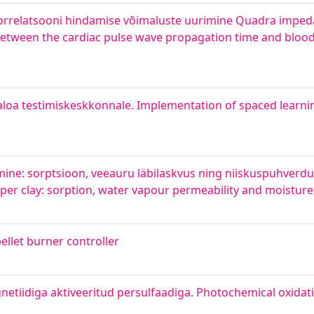
 korrelatsooni hindamise võimaluste uurimine Quadra impe
n between the cardiac pulse wave propagation time and bloo
aloa testimiskeskkonnale. Implementation of spaced learni
ine: sorptsioon, veeauru läbilaskvus ning niiskuspuhverdu
er clay: sorption, water vapour permeability and moisture
pellet burner controller
etiidiga aktiveeritud persulfaadiga. Photochemical oxidati