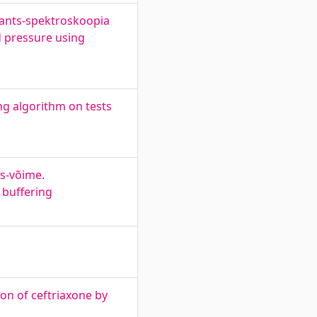
dants-spektroskoopia
d pressure using
ng algorithm on tests
s-võime.
 buffering
on of ceftriaxone by