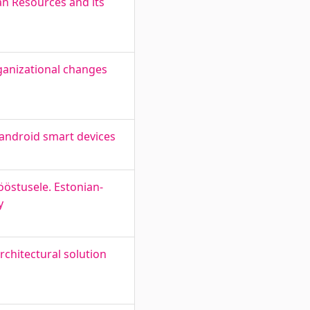
n Resources and its
rganizational changes
android smart devices
ööstusele. Estonian-
y
chitectural solution