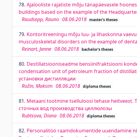
78.
Ajalooliste rajatiste mõju tänapäevasele hoones
buildings based on the example of the Headquarte
Raudsepp, Rauno
08.06.2018
master's theses
79.
Kontoritreeningu mõju luu- ja lihaskonna vaevus
musculoskeletal disorders on the example of denta
Reinart, Janne
08.06.2018
bachelor's theses
80.
Destillatsiooniseadme bensiinifraktsiooni kond
condensation unit of petroleum fraction of disti
установки дистилляции
Rožin, Maksim
08.06.2018
diploma theses
81.
Metaani tootmine tselluloosi tehase heitveest.
сточных вод производства целлюлозы
Rubtsova, Diana
08.06.2018
diploma theses
82.
Personalitöö raamdokumentide uuendamine ning