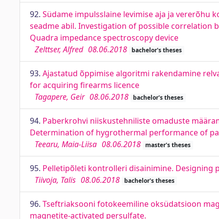
92.
Südame impulsslaine levimise aja ja vererõhu
seadme abil. Investigation of possible correlatio
Quadra impedance spectroscopy device
Zelttser, Alfred
08.06.2018
bachelor's theses
93.
Ajastatud õppimise algoritmi rakendamine relv
for acquiring firearms licence
Tagapere, Geir
08.06.2018
bachelor's theses
94.
Paberkrohvi niiskustehniliste omaduste määram
Determination of hygrothermal performance of pap
Teearu, Maia-Liisa
08.06.2018
master's theses
95.
Pelletipõleti kontrolleri disainimine. Designing 
Tiivoja, Talis
08.06.2018
bachelor's theses
96.
Tseftriaksooni fotokeemiline oksüdatsioon magn
magnetite-activated persulfate.