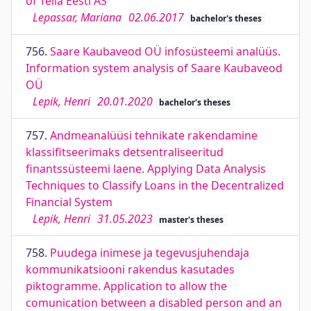
of Telia Eesti AS
Lepassar, Mariana
02.06.2017
bachelor's theses
756.
Saare Kaubaveod OÜ infosüsteemi analüüs.
Information system analysis of Saare Kaubaveod
OÜ
Lepik, Henri
20.01.2020
bachelor's theses
757.
Andmeanalüüsi tehnikate rakendamine
klassifitseerimaks detsentraliseeritud
finantssüsteemi laene. Applying Data Analysis
Techniques to Classify Loans in the Decentralized
Financial System
Lepik, Henri
31.05.2023
master's theses
758.
Puudega inimese ja tegevusjuhendaja
kommunikatsiooni rakendus kasutades
piktogramme. Application to allow the
comunication between a disabled person and an