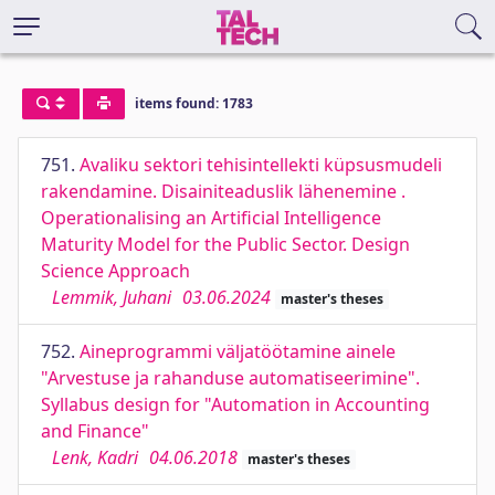
items found: 1783
751.
Avaliku sektori tehisintellekti küpsusmudeli
rakendamine. Disainiteaduslik lähenemine .
Operationalising an Artificial Intelligence
Maturity Model for the Public Sector. Design
Science Approach
Lemmik, Juhani
03.06.2024
master's theses
752.
Aineprogrammi väljatöötamine ainele
"Arvestuse ja rahanduse automatiseerimine".
Syllabus design for "Automation in Accounting
and Finance"
Lenk, Kadri
04.06.2018
master's theses