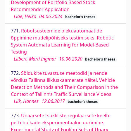
Development of Portfolio Based Stock
Recommender Application
Lige, Heiko
04.06.2024
bachelor's theses
771.
Robotsüsteemide olekuautomaatide
õppimine mudelipõhiseks testimiseks. Robotic
System Automata Learning for Model-Based
Testing
Liibert, Marti Ingmar
10.06.2020
bachelor's theses
772.
Sõidukite tuvastuse meetodid ja nende
võrdlus Tallinna liikluskaamerate näitel. Vehicle
Detection Methods and Their Comparison in the
Context of Tallinn’s Traffic Surveillance Videos
Liik, Hannes
12.06.2017
bachelor's theses
773.
Unaarsete tsükliliste regulaarsete keelte
pettehulkade eksperimentaalne uurimine.
Experimental Study of Fooling Sets of Unary