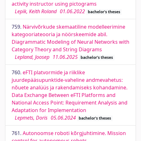
activity instructor using pictograms
Lepik, Keith Roland
01.06.2022
bachelor's theses
759.
Närvivõrkude skemaatiline modelleerimine
kategooriateooria ja nöörskeemide abil.
Diagrammatic Modeling of Neural Networks with
Category Theory and String Diagrams
Lepland, Joosep
11.06.2025
bachelor's theses
760.
eFTI platvormide ja riiklike
juurdepääsupunktide-vaheline andmevahetus:
nõuete analüüs ja rakendamiseks kohandamine.
Data Exchange Between eFTI Platforms and
National Access Point: Requirement Analysis and
Adaptation for Implementation
Lepmets, Doris
05.06.2024
bachelor's theses
761.
Autonoomse roboti kõrgjuhtimine. Mission
control for autonomous robots