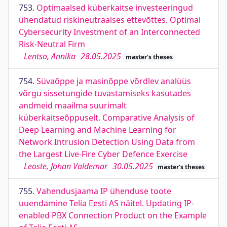
753.
Optimaalsed küberkaitse investeeringud
ühendatud riskineutraalses ettevõttes. Optimal
Cybersecurity Investment of an Interconnected
Risk-Neutral Firm
Lentso, Annika
28.05.2025
master's theses
754.
Süvaõppe ja masinõppe võrdlev analüüs
võrgu sissetungide tuvastamiseks kasutades
andmeid maailma suurimalt
küberkaitseõppuselt. Comparative Analysis of
Deep Learning and Machine Learning for
Network Intrusion Detection Using Data from
the Largest Live-Fire Cyber Defence Exercise
Leoste, Johan Valdemar
30.05.2025
master's theses
755.
Vahendusjaama IP ühenduse toote
uuendamine Telia Eesti AS näitel. Updating IP-
enabled PBX Connection Product on the Example