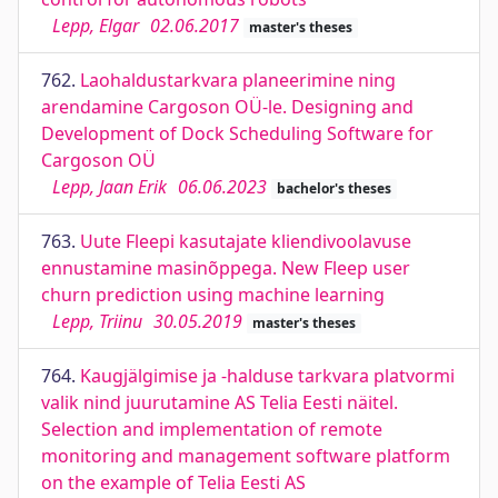
Lepp, Elgar
02.06.2017
master's theses
762.
Laohaldustarkvara planeerimine ning
arendamine Cargoson OÜ-le. Designing and
Development of Dock Scheduling Software for
Cargoson OÜ
Lepp, Jaan Erik
06.06.2023
bachelor's theses
763.
Uute Fleepi kasutajate kliendivoolavuse
ennustamine masinõppega. New Fleep user
churn prediction using machine learning
Lepp, Triinu
30.05.2019
master's theses
764.
Kaugjälgimise ja -halduse tarkvara platvormi
valik nind juurutamine AS Telia Eesti näitel.
Selection and implementation of remote
monitoring and management software platform
on the example of Telia Eesti AS