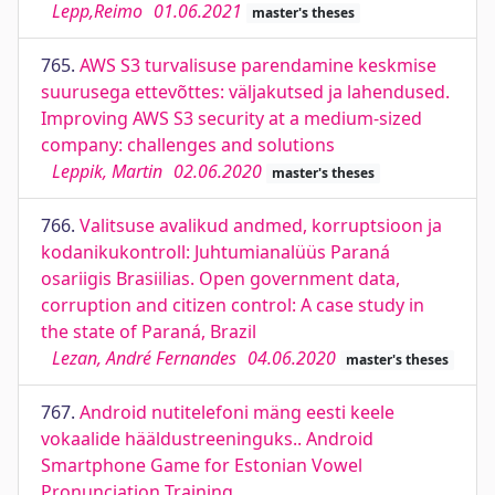
Lepp,Reimo
01.06.2021
master's theses
765.
AWS S3 turvalisuse parendamine keskmise
suurusega ettevõttes: väljakutsed ja lahendused.
Improving AWS S3 security at a medium-sized
company: challenges and solutions
Leppik, Martin
02.06.2020
master's theses
766.
Valitsuse avalikud andmed, korruptsioon ja
kodanikukontroll: Juhtumianalüüs Paraná
osariigis Brasiilias. Open government data,
corruption and citizen control: A case study in
the state of Paraná, Brazil
Lezan, André Fernandes
04.06.2020
master's theses
767.
Android nutitelefoni mäng eesti keele
vokaalide hääldustreeninguks.. Android
Smartphone Game for Estonian Vowel
Pronunciation Training