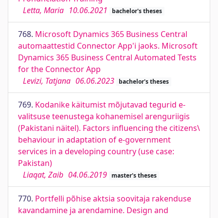
Letta, Maria
10.06.2021
bachelor's theses
768.
Microsoft Dynamics 365 Business Central
automaattestid Connector App'i jaoks. Microsoft
Dynamics 365 Business Central Automated Tests
for the Connector App
Levizi, Tatjana
06.06.2023
bachelor's theses
769.
Kodanike käitumist mõjutavad tegurid e-
valitsuse teenustega kohanemisel arenguriigis
(Pakistani näitel). Factors influencing the citizens\
behaviour in adaptation of e-government
services in a developing country (use case:
Pakistan)
Liaqat, Zaib
04.06.2019
master's theses
770.
Portfelli põhise aktsia soovitaja rakenduse
kavandamine ja arendamine. Design and