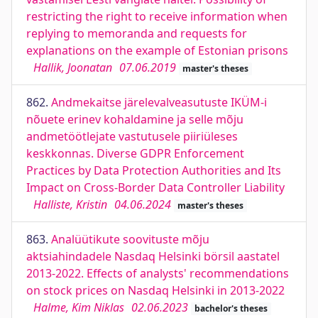
restricting the right to receive information when
replying to memoranda and requests for
explanations on the example of Estonian prisons
Hallik, Joonatan
07.06.2019
master's theses
862.
Andmekaitse järelevalveasutuste IKÜM-i
nõuete erinev kohaldamine ja selle mõju
andmetöötlejate vastutusele piiriüleses
keskkonnas. Diverse GDPR Enforcement
Practices by Data Protection Authorities and Its
Impact on Cross-Border Data Controller Liability
Halliste, Kristin
04.06.2024
master's theses
863.
Analüütikute soovituste mõju
aktsiahindadele Nasdaq Helsinki börsil aastatel
2013-2022. Effects of analysts' recommendations
on stock prices on Nasdaq Helsinki in 2013-2022
Halme, Kim Niklas
02.06.2023
bachelor's theses