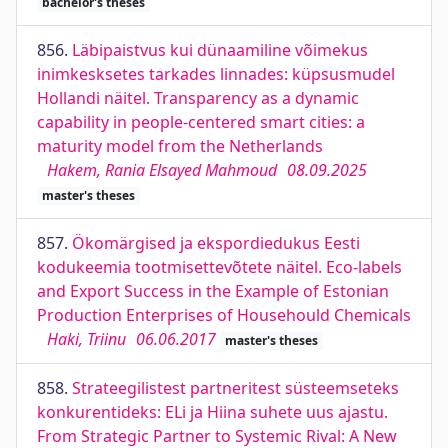
bachelor's theses
856.
Läbipaistvus kui dünaamiline võimekus
inimkesksetes tarkades linnades: küpsusmudel
Hollandi näitel. Transparency as a dynamic
capability in people-centered smart cities: a
maturity model from the Netherlands
Hakem, Rania Elsayed Mahmoud
08.09.2025
master's theses
857.
Ökomärgised ja ekspordiedukus Eesti
kodukeemia tootmisettevõtete näitel. Eco-labels
and Export Success in the Example of Estonian
Production Enterprises of Househould Chemicals
Haki, Triinu
06.06.2017
master's theses
858.
Strateegilistest partneritest süsteemseteks
konkurentideks: ELi ja Hiina suhete uus ajastu.
From Strategic Partner to Systemic Rival: A New