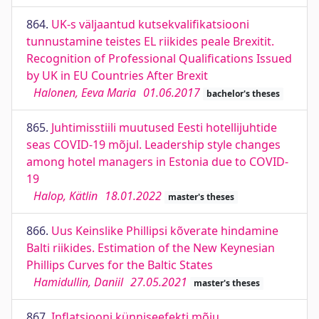
864.
UK-s väljaantud kutsekvalifikatsiooni
tunnustamine teistes EL riikides peale Brexitit.
Recognition of Professional Qualifications Issued
by UK in EU Countries After Brexit
Halonen, Eeva Maria
01.06.2017
bachelor's theses
865.
Juhtimisstiili muutused Eesti hotellijuhtide
seas COVID-19 mõjul. Leadership style changes
among hotel managers in Estonia due to COVID-
19
Halop, Kätlin
18.01.2022
master's theses
866.
Uus Keinslike Phillipsi kõverate hindamine
Balti riikides. Estimation of the New Keynesian
Phillips Curves for the Baltic States
Hamidullin, Daniil
27.05.2021
master's theses
867.
Inflatsiooni künniseefekti mõju