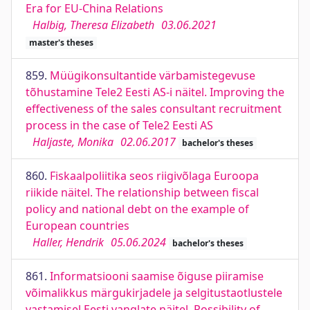
Era for EU-China Relations
Halbig, Theresa Elizabeth
03.06.2021
master's theses
859.
Müügikonsultantide värbamistegevuse
tõhustamine Tele2 Eesti AS-i näitel. Improving the
effectiveness of the sales consultant recruitment
process in the case of Tele2 Eesti AS
Haljaste, Monika
02.06.2017
bachelor's theses
860.
Fiskaalpoliitika seos riigivõlaga Euroopa
riikide näitel. The relationship between fiscal
policy and national debt on the example of
European countries
Haller, Hendrik
05.06.2024
bachelor's theses
861.
Informatsiooni saamise õiguse piiramise
võimalikkus märgukirjadele ja selgitustaotlustele
vastamisel Eesti vanglate näitel. Possibility of