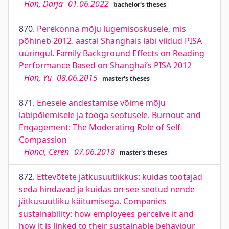
Han, Darja
01.06.2022
bachelor's theses
870.
Perekonna mõju lugemisoskusele, mis
põhineb 2012. aastal Shanghais läbi viidud PISA
uuringul. Family Background Effects on Reading
Performance Based on Shanghai’s PISA 2012
Han, Yu
08.06.2015
master's theses
871.
Enesele andestamise võime mõju
läbipõlemisele ja tööga seotusele. Burnout and
Engagement: The Moderating Role of Self-
Compassion
Hanci, Ceren
07.06.2018
master's theses
872.
Ettevõtete jätkusuutlikkus: kuidas töötajad
seda hindavad ja kuidas on see seotud nende
jätkusuutliku käitumisega. Companies
sustainability: how employees perceive it and
how it is linked to their sustainable behaviour