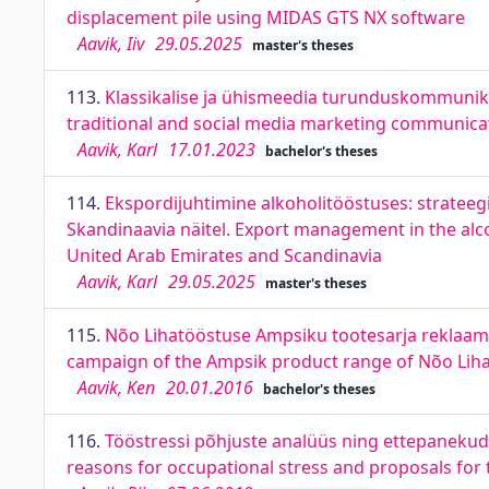
displacement pile using MIDAS GTS NX software
Aavik, Iiv
29.05.2025
master's theses
113.
Klassikalise ja ühismeedia turunduskommunikat
traditional and social media marketing communica
Aavik, Karl
17.01.2023
bachelor's theses
114.
Ekspordijuhtimine alkoholitööstuses: strateeg
Skandinaavia näitel. Export management in the alco
United Arab Emirates and Scandinavia
Aavik, Karl
29.05.2025
master's theses
115.
Nõo Lihatööstuse Ampsiku tootesarja reklaamik
campaign of the Ampsik product range of Nõo Lih
Aavik, Ken
20.01.2016
bachelor's theses
116.
Tööstressi põhjuste analüüs ning ettepanekud 
reasons for occupational stress and proposals for