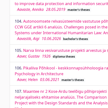
to improve data protection and information securi
Aavaste, Annika
28.05.2019
master's theses
104.
Autonoomsete relvasüsteemide vastutuse põh
CCW GGE artikli 6 analüüs. Challenges posed in th
Systems under International Humanitarian Law: An 
Aavastik, Aigi
10.06.2026
bachelor's theses
105.
Narva linna vesivarustuse projekti arvestus ja s
Aaver, Gustav
1926
diploma theses
106.
Pikaliiva Põhikool - keskkonnapsühholoogia ra
Psychology in Architecture
Aaver, Helen
03.06.2021
master's theses
107.
Maantee nr 2 Kose-Ardu teelõigu põhiprojekti r
neljarajaliseks ehitamise analüüs. The Comparison
Project with the Design Standards and the Analysis