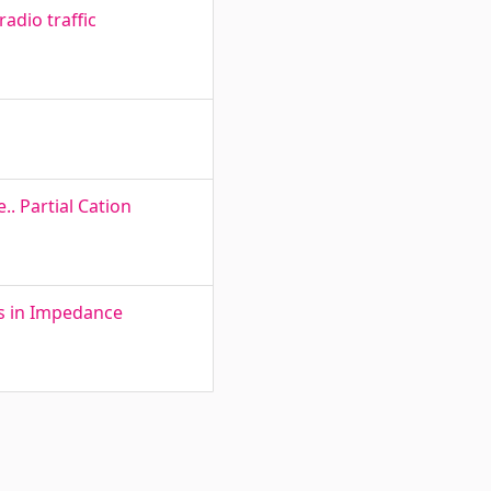
adio traffic
. Partial Cation
rs in Impedance