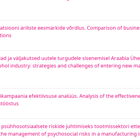
siooni äriliste eesmärkide võrdlus. Comparison of busines
tions
iad ja väljakutsed uutele turgudele sisenemisel Araabia Üh
hol industry: strategies and challenges of entering new mar
ampaania efektiivsuse analüüs. Analysis of the effectivene
atööstus
psühhosotsiaalsete riskide juhtimiseks tootmissektori ettev
 the management of psychosocial risks in a manufacturing 