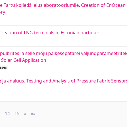
 Tartu kolledži eluslaboratooriumile. Creation of EnOcean r
ory
Creation of LNG terminals in Estonian harbours
rites ja selle mõju päikesepatarei väljundparameetritele.
olar Cell Application
eses
 ja analüüs. Testing and Analysis of Pressure Fabric Senso
3
14
15
»
Next
»»
Last