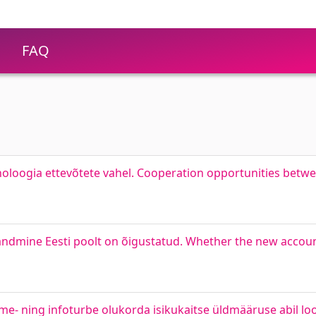
FAQ
loogia ettevõtete vahel. Cooperation opportunities betwe
ndmine Eesti poolt on õigustatud. Whether the new account
e- ning infoturbe olukorda isikukaitse üldmääruse abil l