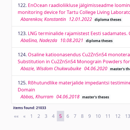
122.
EnOcean raadioliikluse jälgimisseadme loomine
monitoring device for Tartu College Living Laborat
Abarenkov, Konstantin
12.01.2022
diploma theses
123.
LNG terminalide rajamistest Eesti sadamates. 
Abašina, Nadezda
10.08.2021
diploma theses
124.
Osaline katioonasendus Cu2ZnSnS4 monoterapulb
Substitution in Cu2ZnSnS4 Monograin Powders for S
Abazie, Wisdom Chukwubuike
04.06.2020
master's th
125.
Rõhutundlike materjalide impedantsi testimine
Domain
Abbas, Khurram
04.06.2018
master's theses
items found: 21033
««
First
«
Previous
1
2
3
4
5
6
7
8
9
10
11
12
1