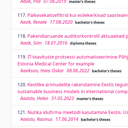
Aavik, Piia
07.06.2019
master's theses
117.
Päikesekaitsefiltrid kui esilekerkivad saastea
Aavik, Renate
17.08.2020
bachelor's theses
118.
Pakendiaruande audiitorkontrolli aktuaalsed 
Aavik, Siim
18.01.2016
diploma theses
119.
IT-teavituste protsessi automatiseerimine Põhj
Estonia Medical Center for example
Aaviksoo, Hans Oskar
08.06.2022
bachelor's theses
120.
Kestlike ärimudelite rakendamine Eestis tegut
sustainable business models in international compa
Aavisto, Helen
31.05.2023
master's theses
121.
Nutika idufirma meetodi kasutamine Eestis. U
Aavisto, Rasmus
17.06.2014
bachelor's theses