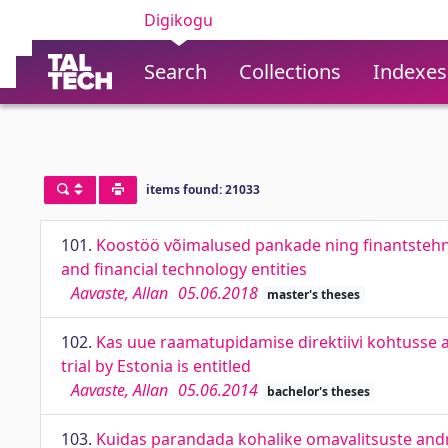
Digikogu
Search
Collections
Indexes
items found: 21033
101.
Koostöö võimalused pankade ning finantstehno
and financial technology entities
Aavaste, Allan
05.06.2018
master's theses
102.
Kas uue raamatupidamise direktiivi kohtusse a
trial by Estonia is entitled
Aavaste, Allan
05.06.2014
bachelor's theses
103.
Kuidas parandada kohalike omavalitsuste andm