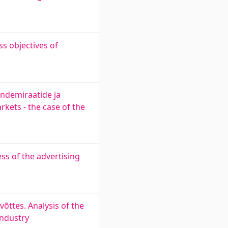
s objectives of
endemiraatide ja
kets - the case of the
ss of the advertising
õttes. Analysis of the
industry