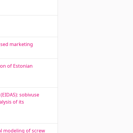
based marketing
ion of Estonian
(EIDAS): sobivuse
lysis of its
l modeling of screw