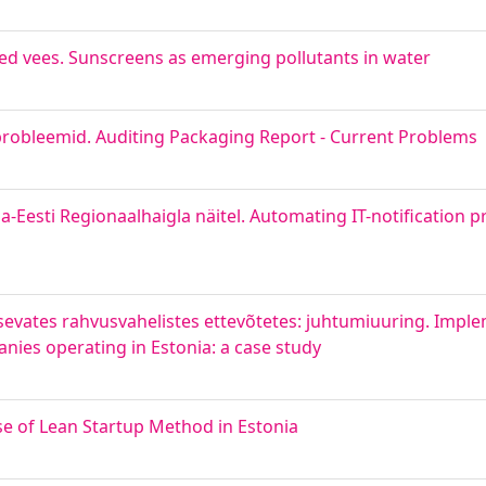
ined vees. Sunscreens as emerging pollutants in water
probleemid. Auditing Packaging Report - Current Problems
a-Eesti Regionaalhaigla näitel. Automating IT-notification 
sevates rahvusvahelistes ettevõtetes: juhtumiuuring. Impl
nies operating in Estonia: a case study
se of Lean Startup Method in Estonia