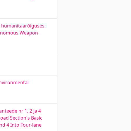
 humanitaarõiguses:
autonomous Weapon
Environmental
nteede nr 1, 2 ja 4
oad Section's Basic
nd 4 Into Four-lane