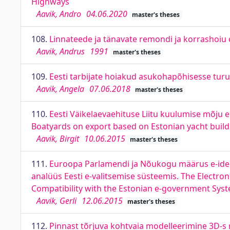
Highways
Aavik, Andro
04.06.2020
master's theses
108.
Linnateede ja tänavate remondi ja korrashoiu
Aavik, Andrus
1991
master's theses
109.
Eesti tarbijate hoiakud asukohapõhisesse tur
Aavik, Angela
07.06.2018
master's theses
110.
Eesti Väikelaevaehituse Liitu kuulumise mõju ek
Boatyards on export based on Estonian yacht build
Aavik, Birgit
10.06.2015
master's theses
111.
Euroopa Parlamendi ja Nõukogu määrus e-ident
analüüs Eesti e-valitsemise süsteemis. The Electroni
Compatibility with the Estonian e-government Syst
Aavik, Gerli
12.06.2015
master's theses
112.
Pinnast tõrjuva kohtvaia modelleerimine 3D-s