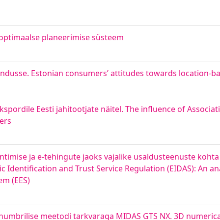
 optimaalse planeerimise süsteem
undusse. Estonian consumers’ attitudes towards location-
spordile Eesti jahitootjate näitel. The influence of Associat
ers
imise ja e-tehingute jaoks vajalike usaldusteenuste kohta 
c Identification and Trust Service Regulation (EIDAS): An ana
em (EES)
 numbrilise meetodi tarkvaraga MIDAS GTS NX. 3D numerica