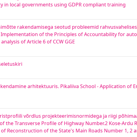
ty in local governments using GDPR compliant training
imõtte rakendamisega seotud probleemid rahvusvahelises
e Implementation of the Principles of Accountability for 
analysis of Article 6 of CCW GGE
eletuskiri
kendamine arhitektuuris. Pikaliiva School - Application of 
istprofiili võrdlus projekteerimisnormidega ja riigi põhimaa
 of the Transverse Profile of Highway Number.2 Kose-Ardu R
 of Reconstruction of the State's Main Roads Number 1, 2 a