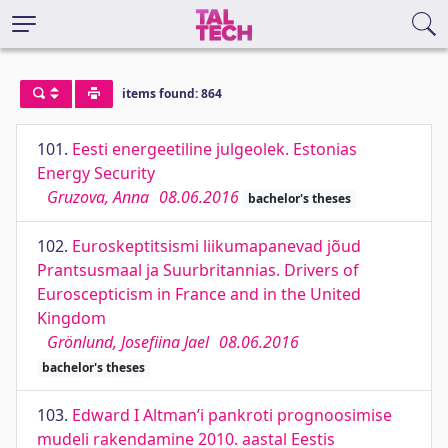
items found: 864
101.
Eesti energeetiline julgeolek. Estonias
Energy Security
Gruzova, Anna
08.06.2016
bachelor's theses
102.
Euroskeptitsismi liikumapanevad jõud
Prantsusmaal ja Suurbritannias. Drivers of
Euroscepticism in France and in the United
Kingdom
Grönlund, Josefiina Jael
08.06.2016
bachelor's theses
103.
Edward I Altman’i pankroti prognoosimise
mudeli rakendamine 2010. aastal Eestis