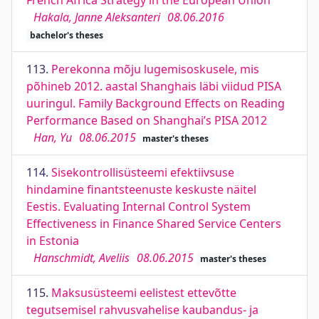
French Africa Strategy in the European Union
Hakala, Janne Aleksanteri
08.06.2016
bachelor's theses
113.
Perekonna mõju lugemisoskusele, mis
põhineb 2012. aastal Shanghais läbi viidud PISA
uuringul. Family Background Effects on Reading
Performance Based on Shanghai’s PISA 2012
Han, Yu
08.06.2015
master's theses
114.
Sisekontrollisüsteemi efektiivsuse
hindamine finantsteenuste keskuste näitel
Eestis. Evaluating Internal Control System
Effectiveness in Finance Shared Service Centers
in Estonia
Hanschmidt, Aveliis
08.06.2015
master's theses
115.
Maksusüsteemi eelistest ettevõtte
tegutsemisel rahvusvahelise kaubandus- ja