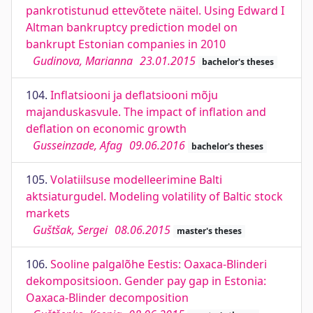
pankrotistunud ettevõtete näitel. Using Edward I
Altman bankruptcy prediction model on
bankrupt Estonian companies in 2010
Gudinova, Marianna
23.01.2015
bachelor's theses
104.
Inflatsiooni ja deflatsiooni mõju
majanduskasvule. The impact of inflation and
deflation on economic growth
Gusseinzade, Afag
09.06.2016
bachelor's theses
105.
Volatiilsuse modelleerimine Balti
aktsiaturgudel. Modeling volatility of Baltic stock
markets
Guštšak, Sergei
08.06.2015
master's theses
106.
Sooline palgalõhe Eestis: Oaxaca-Blinderi
dekompositsioon. Gender pay gap in Estonia:
Oaxaca-Blinder decomposition