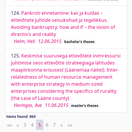
124.
Pankroti ennetamine: kas ja kuidas –
ettevõtete juhtide seisukohad ja tegelikkus.
Avoiding bankruptcy: how and if – the vision of
directors and reality
Helm, Heli
12.06.2015
bachelor's theses
125.
Keskmise suurusega ettevõtete inimressursi
juhtimise seos ettevõtte strateegiaga lähtudes
maapiirkonna erisusest (Läänemaa näitel). Inter-
relatedness of human resource management
with enterprise strategy in medium sized
enterprises considering the specifics of rurality
(the case of Lääne county)
Heringas, Ave
11.06.2015
master's theses
items found: 864
««
First
«
Previous
3
4
5
6
7
»
Next
»»
Last