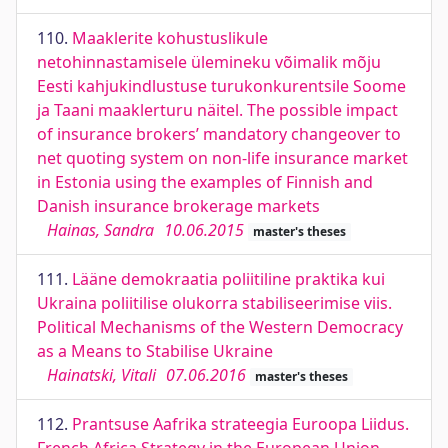
110.
Maaklerite kohustuslikule
netohinnastamisele ülemineku võimalik mõju
Eesti kahjukindlustuse turukonkurentsile Soome
ja Taani maaklerturu näitel. The possible impact
of insurance brokers’ mandatory changeover to
net quoting system on non-life insurance market
in Estonia using the examples of Finnish and
Danish insurance brokerage markets
Hainas, Sandra
10.06.2015
master's theses
111.
Lääne demokraatia poliitiline praktika kui
Ukraina poliitilise olukorra stabiliseerimise viis.
Political Mechanisms of the Western Democracy
as a Means to Stabilise Ukraine
Hainatski, Vitali
07.06.2016
master's theses
112.
Prantsuse Aafrika strateegia Euroopa Liidus.