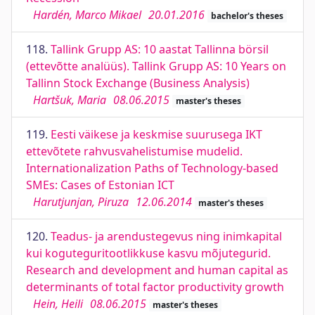
Hardén, Marco Mikael
20.01.2016
bachelor's theses
118.
Tallink Grupp AS: 10 aastat Tallinna börsil
(ettevõtte analüüs). Tallink Grupp AS: 10 Years on
Tallinn Stock Exchange (Business Analysis)
Hartšuk, Maria
08.06.2015
master's theses
119.
Eesti väikese ja keskmise suurusega IKT
ettevõtete rahvusvahelistumise mudelid.
Internationalization Paths of Technology-based
SMEs: Cases of Estonian ICT
Harutjunjan, Piruza
12.06.2014
master's theses
120.
Teadus- ja arendustegevus ning inimkapital
kui koguteguritootlikkuse kasvu mõjutegurid.
Research and development and human capital as
determinants of total factor productivity growth
Hein, Heili
08.06.2015
master's theses