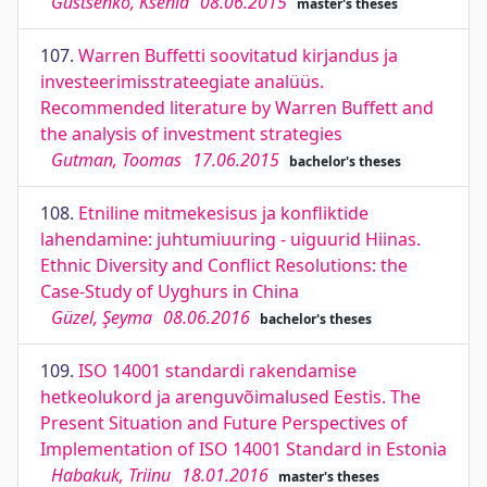
Guštšenko, Ksenia
08.06.2015
master's theses
107.
Warren Buffetti soovitatud kirjandus ja
investeerimisstrateegiate analüüs.
Recommended literature by Warren Buffett and
the analysis of investment strategies
Gutman, Toomas
17.06.2015
bachelor's theses
108.
Etniline mitmekesisus ja konfliktide
lahendamine: juhtumiuuring - uiguurid Hiinas.
Ethnic Diversity and Conflict Resolutions: the
Case-Study of Uyghurs in China
Güzel, Şeyma
08.06.2016
bachelor's theses
109.
ISO 14001 standardi rakendamise
hetkeolukord ja arenguvõimalused Eestis. The
Present Situation and Future Perspectives of
Implementation of ISO 14001 Standard in Estonia
Habakuk, Triinu
18.01.2016
master's theses