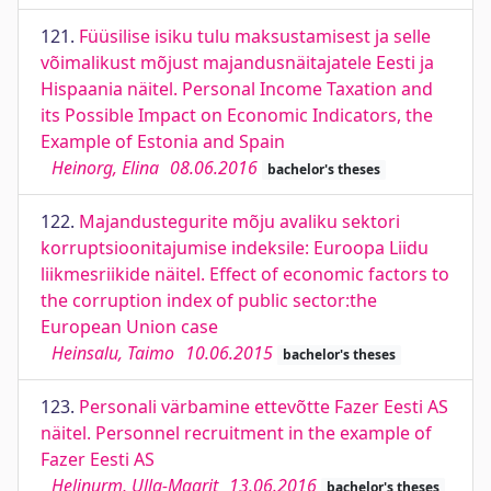
121.
Füüsilise isiku tulu maksustamisest ja selle
võimalikust mõjust majandusnäitajatele Eesti ja
Hispaania näitel. Personal Income Taxation and
its Possible Impact on Economic Indicators, the
Example of Estonia and Spain
Heinorg, Elina
08.06.2016
bachelor's theses
122.
Majandustegurite mõju avaliku sektori
korruptsioonitajumise indeksile: Euroopa Liidu
liikmesriikide näitel. Effect of economic factors to
the corruption index of public sector:the
European Union case
Heinsalu, Taimo
10.06.2015
bachelor's theses
123.
Personali värbamine ettevõtte Fazer Eesti AS
näitel. Personnel recruitment in the example of
Fazer Eesti AS
Helinurm, Ulla-Maarit
13.06.2016
bachelor's theses