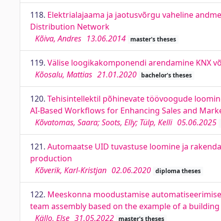
118.
Elektrialajaama ja jaotusvõrgu vaheline andm
Distribution Network
Kõiva, Andres
13.06.2014
master's theses
119.
Välise loogikakomponendi arendamine KNX võr
Kõosalu, Mattias
21.01.2020
bachelor's theses
120.
Tehisintellektil põhinevate töövoogude loomin
AI-Based Workflows for Enhancing Sales and Market
Kõvatomas, Saara; Soots, Elly; Tülp, Kelli
05.06.2025
121.
Automaatse UID tuvastuse loomine ja rakenda
production
Kõverik, Karl-Kristjan
02.06.2020
diploma theses
122.
Meeskonna moodustamise automatiseerimise k
team assembly based on the example of a building 
Källo, Else
31.05.2022
master's theses