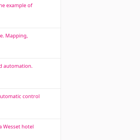
the example of
ne. Mapping,
nd automation.
automatic control
la Wesset hotel