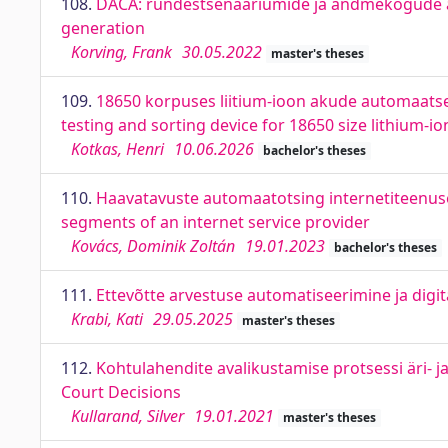
108.
DACA: ründestsenaariumide ja andmekogude a
generation
Korving, Frank
30.05.2022
master's theses
109.
18650 korpuses liitium-ioon akude automaats
testing and sorting device for 18650 size lithium-io
Kotkas, Henri
10.06.2026
bachelor's theses
110.
Haavatavuste automaatotsing internetiteenus
segments of an internet service provider
Kovács, Dominik Zoltán
19.01.2023
bachelor's theses
111.
Ettevõtte arvestuse automatiseerimine ja digi
Krabi, Kati
29.05.2025
master's theses
112.
Kohtulahendite avalikustamise protsessi äri- j
Court Decisions
Kullarand, Silver
19.01.2021
master's theses