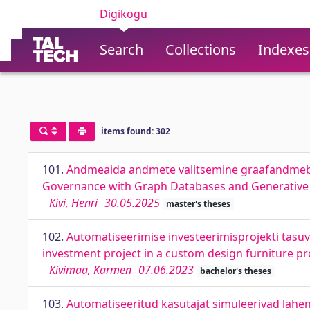
Digikogu
Search
Collections
Indexes
items found: 302
101.
Andmeaida andmete valitsemine graafandmebaas
Governance with Graph Databases and Generative 
Kivi, Henri
30.05.2025
master's theses
102.
Automatiseerimise investeerimisprojekti tasuv
investment project in a custom design furniture 
Kivimaa, Karmen
07.06.2023
bachelor's theses
103.
Automatiseeritud kasutajat simuleerivad lähe