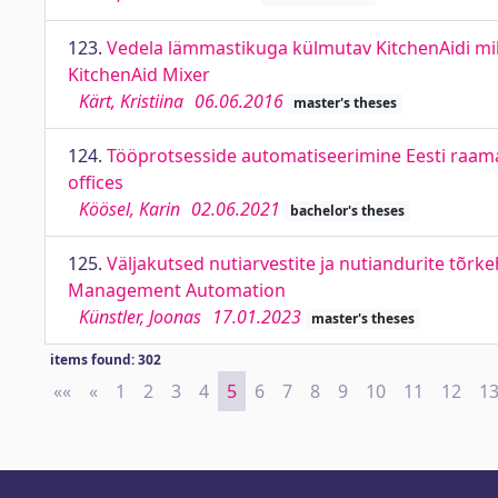
123.
Vedela lämmastikuga külmutav KitchenAidi mik
KitchenAid Mixer
Kärt, Kristiina
06.06.2016
master's theses
124.
Tööprotsesside automatiseerimine Eesti raam
offices
Köösel, Karin
02.06.2021
bachelor's theses
125.
Väljakutsed nutiarvestite ja nutiandurite tõr
Management Automation
Künstler, Joonas
17.01.2023
master's theses
items found: 302
««
First
«
Previous
1
2
3
4
5
6
7
8
9
10
11
12
1