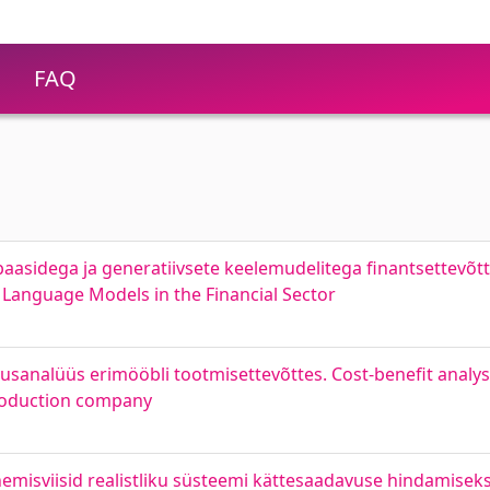
FAQ
idega ja generatiivsete keelemudelitega finantsettevõtte
Language Models in the Financial Sector
usanalüüs erimööbli tootmisettevõttes. Cost-benefit analys
production company
nemisviisid realistliku süsteemi kättesaadavuse hindamisek