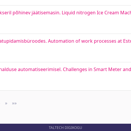
seril põhinev jäätisemasin. Liquid nitrogen Ice Cream Mac
atupidamisbüroodes. Automation of work processes at Est
kehalduse automatiseerimisel. Challenges in Smart Meter an
3
»
Next
»»
Last
TALTECH DIGIKOGU