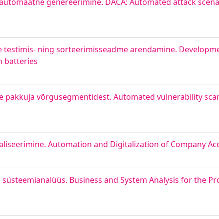
utomaatne genereerimine. DACA: Automated attack scenar
e testimis- ning sorteerimisseadme arendamine. Developme
n batteries
e pakkuja võrgusegmentidest. Automated vulnerability sca
taliseerimine. Automation and Digitalization of Company A
a süsteemianalüüs. Business and System Analysis for the Pr