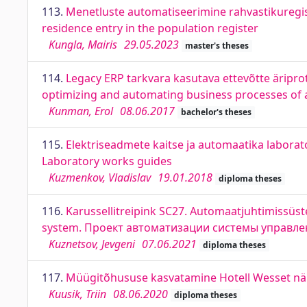
113.
Menetluste automatiseerimine rahvastikuregis
residence entry in the population register
Kungla, Mairis
29.05.2023
master's theses
114.
Legacy ERP tarkvara kasutava ettevõtte äripr
optimizing and automating business processes of
Kunman, Erol
08.06.2017
bachelor's theses
115.
Elektriseadmete kaitse ja automaatika laborat
Laboratory works guides
Kuzmenkov, Vladislav
19.01.2018
diploma theses
116.
Karussellitreipink SC27. Automaatjuhtimissüst
system. Проект автоматизации системы управле
Kuznetsov, Jevgeni
07.06.2021
diploma theses
117.
Müügitõhususe kasvatamine Hotell Wesset näitel
Kuusik, Triin
08.06.2020
diploma theses