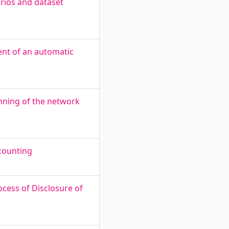
ios and dataset
nt of an automatic
nning of the network
ccounting
ocess of Disclosure of