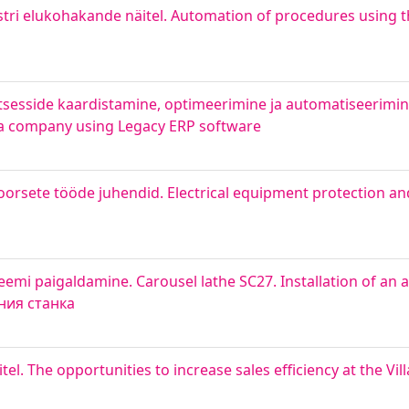
tri elukohakande näitel. Automation of procedures using 
otsesside kaardistamine, optimeerimine ja automatiseerimi
 a company using Legacy ERP software
oorsete tööde juhendid. Electrical equipment protection a
eemi paigaldamine. Carousel lathe SC27. Installation of an 
ния станка
. The opportunities to increase sales efficiency at the Vil