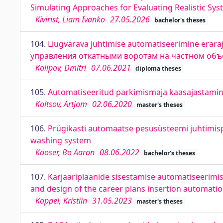
Simulating Approaches for Evaluating Realistic Syst
Kivirist, Liam Ivanko
27.05.2026
bachelor's theses
104.
Liugvärava juhtimise automatiseerimine eraraj
управления откатными воротам на частном объ
Kolipov, Dmitri
07.06.2021
diploma theses
105.
Automatiseeritud parkimismaja kaasajastamin
Koltsov, Artjom
02.06.2020
master's theses
106.
Prügikasti automaatse pesusüsteemi juhtimi
washing system
Kooser, Bo Aaron
08.06.2022
bachelor's theses
107.
Karjääriplaanide sisestamise automatiseerimis
and design of the career plans insertion automati
Koppel, Kristiin
31.05.2023
master's theses