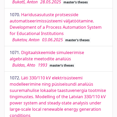
Bukatš, Anton
28.05.2025
master's theses
1070.
Haridusasutuste protsesside
automatiseerimissüsteemi väljatöötamine.
Development of a Process Automation System
for Educational Institutions
Buketov, Anton
03.06.2025
master's theses
1071.
Digitaalskeemide simuleerimise
algebraliste meetodite analüüs
Buldas, Ahto
1993
master's theses
1072.
Läti 330/110 kV elektrisüsteemi
modelleerimine ning püsiseisundi analüüs
suuremahulise lokaalse taastuvenergia tootmise
tingimustes. Modelling of the Latvian 330/110 kV
power system and steady-state analysis under
large-scale local renewable energy generation
conditions