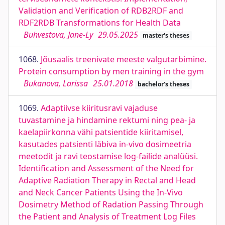
Validation and Verification of RDB2RDF and
RDF2RDB Transformations for Health Data
Buhvestova, Jane-Ly
29.05.2025
master's theses
1068.
Jõusaalis treenivate meeste valgutarbimine.
Protein consumption by men training in the gym
Bukanova, Larissa
25.01.2018
bachelor's theses
1069.
Adaptiivse kiiritusravi vajaduse
tuvastamine ja hindamine rektumi ning pea- ja
kaelapiirkonna vähi patsientide kiiritamisel,
kasutades patsienti läbiva in-vivo dosimeetria
meetodit ja ravi teostamise log-failide analüüsi.
Identification and Assessment of the Need for
Adaptive Radiation Therapy in Rectal and Head
and Neck Cancer Patients Using the In-Vivo
Dosimetry Method of Radation Passing Through
the Patient and Analysis of Treatment Log Files