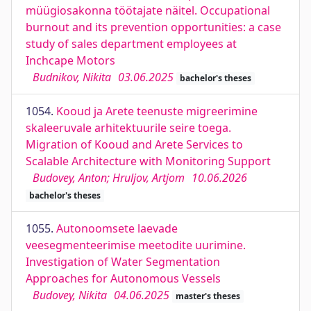
müügiosakonna töötajate näitel. Occupational
burnout and its prevention opportunities: a case
study of sales department employees at
Inchcape Motors
Budnikov, Nikita
03.06.2025
bachelor's theses
1054.
Kooud ja Arete teenuste migreerimine
skaleeruvale arhitektuurile seire toega.
Migration of Kooud and Arete Services to
Scalable Architecture with Monitoring Support
Budovey, Anton; Hruljov, Artjom
10.06.2026
bachelor's theses
1055.
Autonoomsete laevade
veesegmenteerimise meetodite uurimine.
Investigation of Water Segmentation
Approaches for Autonomous Vessels
Budovey, Nikita
04.06.2025
master's theses