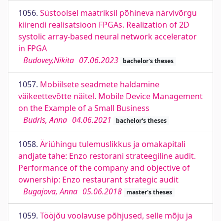
1056.
Süstoolsel maatriksil põhineva närvivõrgu
kiirendi realisatsioon FPGAs. Realization of 2D
systolic array-based neural network accelerator
in FPGA
Budovey,Nikita
07.06.2023
bachelor's theses
1057.
Mobiilsete seadmete haldamine
väikeettevõtte näitel. Mobile Device Management
on the Example of a Small Business
Budris, Anna
04.06.2021
bachelor's theses
1058.
Äriühingu tulemuslikkus ja omakapitali
andjate tahe: Enzo restorani strateegiline audit.
Performance of the company and objective of
ownership: Enzo restaurant strategic audit
Bugajova, Anna
05.06.2018
master's theses
1059.
Tööjõu voolavuse põhjused, selle mõju ja