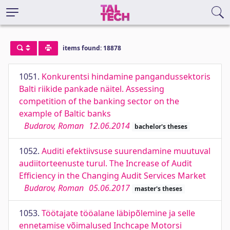
items found: 18878
1051.
Konkurentsi hindamine pangandussektoris
Balti riikide pankade näitel. Assessing
competition of the banking sector on the
example of Baltic banks
Budarov, Roman
12.06.2014
bachelor's theses
1052.
Auditi efektiivsuse suurendamine muutuval
audiitorteenuste turul. The Increase of Audit
Efficiency in the Changing Audit Services Market
Budarov, Roman
05.06.2017
master's theses
1053.
Töötajate tööalane läbipõlemine ja selle
ennetamise võimalused Inchcape Motorsi