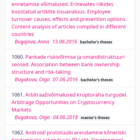
ennetamise võimalused. Erinevates riikides
koostatud artiklite sisuanalüüs. Employee
turnover causes, effects and prevention options.
Content analysis of articles compiled in different
countries
Bugajova, Anna
13.06.2016
bachelor's theses
1060.
Pankade riskivõtmise ja omandistruktuuri
seosed. Association between bank ownership
structure and risk-taking
Bugakova, Olga
07.06.2016
bachelor's theses
1061.
Arbitraaživõimalused krüptoraha turgudel.
Arbitrage Opportunities on Cryptocurrency
Markets
Bugakova, Olga
04.06.2018
master's theses
1062.
Androidi prototüübi arendamine kõneriski