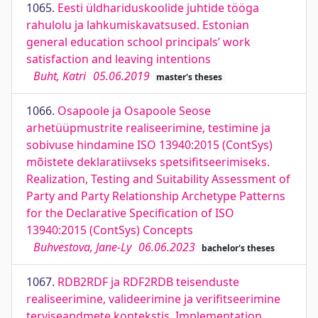
1065.
Eesti üldhariduskoolide juhtide tööga
rahulolu ja lahkumiskavatsused. Estonian
general education school principals’ work
satisfaction and leaving intentions
Buht, Katri
05.06.2019
master's theses
1066.
Osapoole ja Osapoole Seose
arhetüüpmustrite realiseerimine, testimine ja
sobivuse hindamine ISO 13940:2015 (ContSys)
mõistete deklaratiivseks spetsifitseerimiseks.
Realization, Testing and Suitability Assessment of
Party and Party Relationship Archetype Patterns
for the Declarative Specification of ISO
13940:2015 (ContSys) Concepts
Buhvestova, Jane-Ly
06.06.2023
bachelor's theses
1067.
RDB2RDF ja RDF2RDB teisenduste
realiseerimine, valideerimine ja verifitseerimine
terviseandmete kontekstis. Implementation,