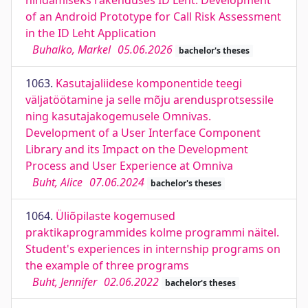
hindamiseks rakenduses ID Leht. Development
of an Android Prototype for Call Risk Assessment
in the ID Leht Application
Buhalko, Markel
05.06.2026
bachelor's theses
1063.
Kasutajaliidese komponentide teegi
väljatöötamine ja selle mõju arendusprotsessile
ning kasutajakogemusele Omnivas.
Development of a User Interface Component
Library and its Impact on the Development
Process and User Experience at Omniva
Buht, Alice
07.06.2024
bachelor's theses
1064.
Üliõpilaste kogemused
praktikaprogrammides kolme programmi näitel.
Student's experiences in internship programs on
the example of three programs
Buht, Jennifer
02.06.2022
bachelor's theses