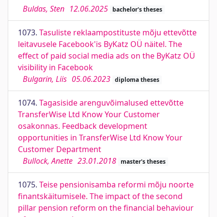
Buldas, Sten
12.06.2025
bachelor's theses
1073.
Tasuliste reklaampostituste mõju ettevõtte
leitavusele Facebook'is ByKatz OÜ näitel. The
effect of paid social media ads on the ByKatz OÜ
visibility in Facebook
Bulgarin, Liis
05.06.2023
diploma theses
1074.
Tagasiside arenguvõimalused ettevõtte
TransferWise Ltd Know Your Customer
osakonnas. Feedback development
opportunities in TransferWise Ltd Know Your
Customer Department
Bullock, Anette
23.01.2018
master's theses
1075.
Teise pensionisamba reformi mõju noorte
finantskäitumisele. The impact of the second
pillar pension reform on the financial behaviour