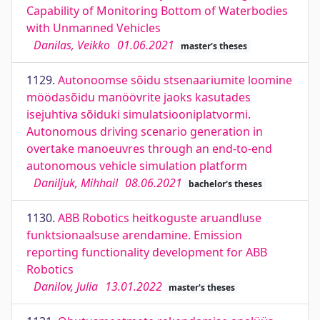
Capability of Monitoring Bottom of Waterbodies
with Unmanned Vehicles
Danilas, Veikko
01.06.2021
master's theses
1129.
Autonoomse sõidu stsenaariumite loomine
möödasõidu manöövrite jaoks kasutades
isejuhtiva sõiduki simulatsiooniplatvormi.
Autonomous driving scenario generation in
overtake manoeuvres through an end-to-end
autonomous vehicle simulation platform
Daniljuk, Mihhail
08.06.2021
bachelor's theses
1130.
ABB Robotics heitkoguste aruandluse
funktsionaalsuse arendamine. Emission
reporting functionality development for ABB
Robotics
Danilov, Julia
13.01.2022
master's theses