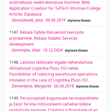
andmebaasi veebirakenduse loomine. Web
Application Creation for TalTech Virumaa College
Articles Database
Demaškevitš, Jana
06.06.2019
diploma theses
1147.
Rebala Tallide Ratsakooli teenuste
arendamine. Rebala Stables Services
development
Dementjev, Vitali
19.12.2024
diploma theses
1148.
Laotöös tekkivate vigade vähendamise
võimalused Logistika Pluss OÜ näitel.
Possibilities of reducing warehouse operations
mistakes in the case of Logistika Pluss OÜ
Dementjeva, Margarita
06.06.2018
diploma theses
1149.
Personaalselt kogutavate terviseandmete
ja Eesti Tervise infosüsteemi vahelise liidese
prototüübi loomine. Creating a Prototype of an