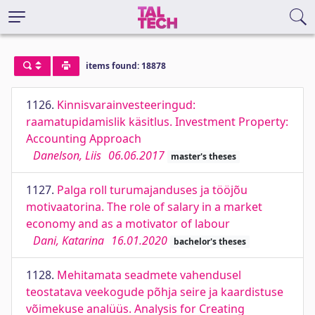
items found: 18878
1126.
Kinnisvarainvesteeringud:
raamatupidamislik käsitlus. Investment Property:
Accounting Approach
Danelson, Liis
06.06.2017
master's theses
1127.
Palga roll turumajanduses ja tööjõu
motivaatorina. The role of salary in a market
economy and as a motivator of labour
Dani, Katarina
16.01.2020
bachelor's theses
1128.
Mehitamata seadmete vahendusel
teostatava veekogude põhja seire ja kaardistuse
võimekuse analüüs. Analysis for Creating