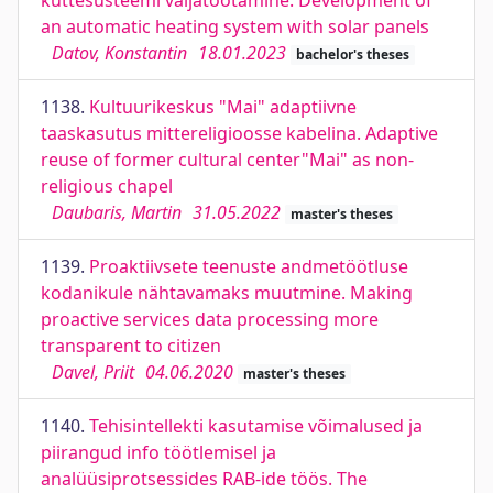
küttesüsteemi väljatöötamine. Development of
an automatic heating system with solar panels
Datov, Konstantin
18.01.2023
bachelor's theses
1138.
Kultuurikeskus "Mai" adaptiivne
taaskasutus mittereligioosse kabelina. Adaptive
reuse of former cultural center"Mai" as non-
religious chapel
Daubaris, Martin
31.05.2022
master's theses
1139.
Proaktiivsete teenuste andmetöötluse
kodanikule nähtavamaks muutmine. Making
proactive services data processing more
transparent to citizen
Davel, Priit
04.06.2020
master's theses
1140.
Tehisintellekti kasutamise võimalused ja
piirangud info töötlemisel ja
analüüsiprotsessides RAB-ide töös. The