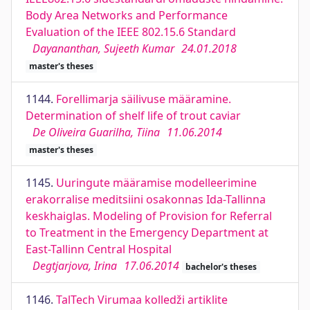
Body Area Networks and Performance
Evaluation of the IEEE 802.15.6 Standard
Dayananthan, Sujeeth Kumar
24.01.2018
master's theses
1144.
Forellimarja säilivuse määramine.
Determination of shelf life of trout caviar
De Oliveira Guarilha, Tiina
11.06.2014
master's theses
1145.
Uuringute määramise modelleerimine
erakorralise meditsiini osakonnas Ida-Tallinna
keskhaiglas. Modeling of Provision for Referral
to Treatment in the Emergency Department at
East-Tallinn Central Hospital
Degtjarjova, Irina
17.06.2014
bachelor's theses
1146.
TalTech Virumaa kolledži artiklite