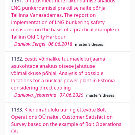
1131.
Ohutusmeetmete rakendamise analüüs
LNG punkerdamisel praktilise näite põhjal
Tallinna Vanasadamas. The report on
implementation of LNG bunkering safety
measures on the basis of a practical example in
Tallinn Old City Harbour
Danilov, Sergei
06.06.2018
master's theses
1132.
Eestis võimalike tuumaelektrijaama
asukohtade analüüs otsese jahutuse
võimalikkuse põhjal. Analysis of possible
locations for a nuclear power plant in Estonia
considering direct cooling
Danilova, Jekaterina
07.06.2025
master's theses
1133.
Kliendirahulolu uuring ettevõte Bolt
Operations OÜ näitel. Customer Satisfaction
Survey based on the example of Bolt Operations
OÜ