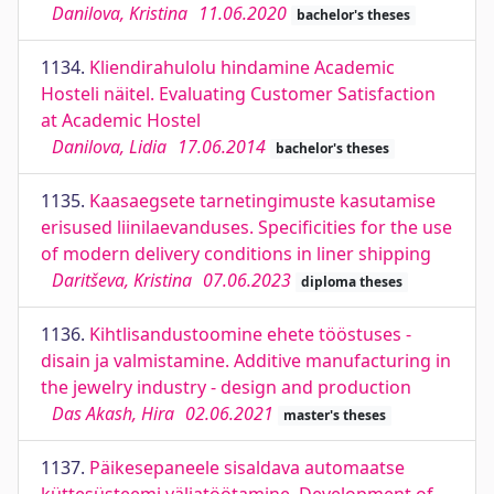
Danilova, Kristina
11.06.2020
bachelor's theses
1134.
Kliendirahulolu hindamine Academic
Hosteli näitel. Evaluating Customer Satisfaction
at Academic Hostel
Danilova, Lidia
17.06.2014
bachelor's theses
1135.
Kaasaegsete tarnetingimuste kasutamise
erisused liinilaevanduses. Specificities for the use
of modern delivery conditions in liner shipping
Daritševa, Kristina
07.06.2023
diploma theses
1136.
Kihtlisandustoomine ehete tööstuses -
disain ja valmistamine. Additive manufacturing in
the jewelry industry - design and production
Das Akash, Hira
02.06.2021
master's theses
1137.
Päikesepaneele sisaldava automaatse