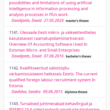
possibilities and limitations of using artificial
intelligence in information processing and
analysis processes in FIUs work
Davidjants, David
27.05.2024
master's theses
1141.
Ülevaade Eesti mikro- ja väikeettevõtetes
kasutatavast raamatupidamistarkvarast.
Overview Of Accounting Software Used In
Estonian Micro- and Small Enterprises
Davidjants, David
07.06.2016
bachelor's theses
1142.
Kvalifitseeritud välistööjõu
värbamissüsteemi hetkeseis Eestis. The current
qualified foreign labour recruitment system In
Estonia
Davõdov, Sandra
09.06.2015
diploma theses
1143.
Turvalised juhtmevabad kehavõrgud ja
IEEE802.15.6 sidestandardi omaduste hindamine.