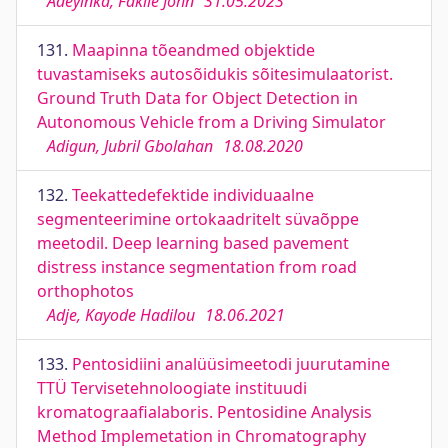
Adeyinka, Fakile John
31.05.2023
131.
Maapinna tõeandmed objektide
tuvastamiseks autosõidukis sõitesimulaatorist.
Ground Truth Data for Object Detection in
Autonomous Vehicle from a Driving Simulator
Adigun, Jubril Gbolahan
18.08.2020
132.
Teekattedefektide individuaalne
segmenteerimine ortokaadritelt süvaõppe
meetodil. Deep learning based pavement
distress instance segmentation from road
orthophotos
Adje, Kayode Hadilou
18.06.2021
133.
Pentosidiini analüüsimeetodi juurutamine
TTÜ Tervisetehnoloogiate instituudi
kromatograafialaboris. Pentosidine Analysis
Method Implemetation in Chromatography