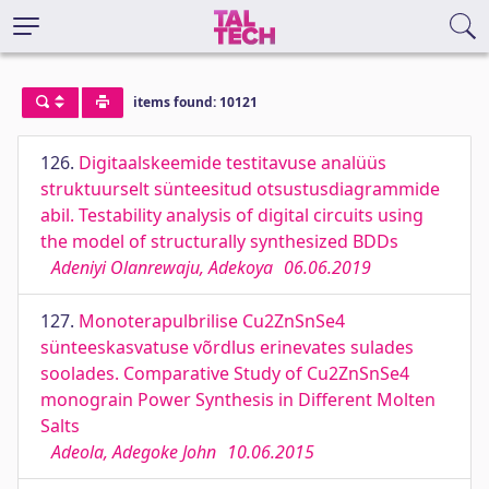
items found: 10121
126.
Digitaalskeemide testitavuse analüüs
struktuurselt sünteesitud otsustusdiagrammide
abil. Testability analysis of digital circuits using
the model of structurally synthesized BDDs
Adeniyi Olanrewaju, Adekoya
06.06.2019
127.
Monoterapulbrilise Cu2ZnSnSe4
sünteeskasvatuse võrdlus erinevates sulades
soolades. Comparative Study of Cu2ZnSnSe4
monograin Power Synthesis in Different Molten
Salts
Adeola, Adegoke John
10.06.2015