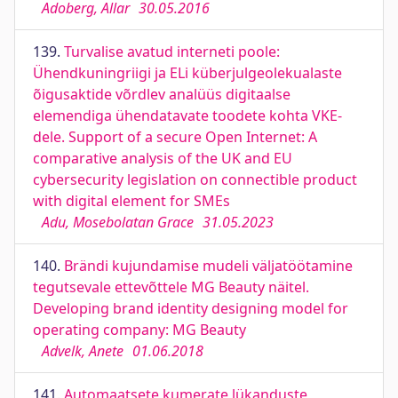
Adoberg, Allar
30.05.2016
139.
Turvalise avatud interneti poole:
Ühendkuningriigi ja ELi küberjulgeolekualaste
õigusaktide võrdlev analüüs digitaalse
elemendiga ühendatavate toodete kohta VKE-
dele. Support of a secure Open Internet: A
comparative analysis of the UK and EU
cybersecurity legislation on connectible product
with digital element for SMEs
Adu, Mosebolatan Grace
31.05.2023
140.
Brändi kujundamise mudeli väljatöötamine
tegutsevale ettevõttele MG Beauty näitel.
Developing brand identity designing model for
operating company: MG Beauty
Advelk, Anete
01.06.2018
141.
Automaatsete kumerate lükanduste