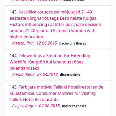
143.
Kassiliiva ostuotsuse mõjutajad 21-40
aastaste kõrgharidusega Eesti naiste hulgas.
Factors influencing cat litter purchase decision
among 21-40 year old Estonian women with
higher education
Arvisto, Priit
12.06.2015
bachelor's theses
144.
Telework as a Solution for Extending
Worklife. Kaugtöö kui lahendus tööea
pikendamiseks
Arvola, René
27.04.2018
dissertations
145.
Tarbijate motiivid Tallinki hotellirestoranide
külastamisel. Consumer Motives for Visiting
Tallink Hotel Restaurants
Asejev, Ragne
07.06.2018
master's theses