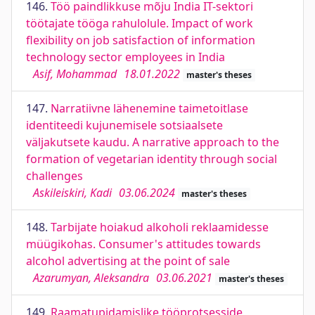
146.
Töö paindlikkuse mõju India IT-sektori
töötajate tööga rahulolule. Impact of work
flexibility on job satisfaction of information
technology sector employees in India
Asif, Mohammad
18.01.2022
master's theses
147.
Narratiivne lähenemine taimetoitlase
identiteedi kujunemisele sotsiaalsete
väljakutsete kaudu. A narrative approach to the
formation of vegetarian identity through social
challenges
Askileiskiri, Kadi
03.06.2024
master's theses
148.
Tarbijate hoiakud alkoholi reklaamidesse
müügikohas. Consumer's attitudes towards
alcohol advertising at the point of sale
Azarumyan, Aleksandra
03.06.2021
master's theses
149.
Raamatupidamislike tööprotsesside