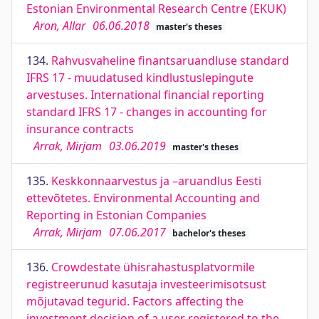
Estonian Environmental Research Centre (EKUK)
Aron, Allar
06.06.2018
master's theses
134.
Rahvusvaheline finantsaruandluse standard
IFRS 17 - muudatused kindlustuslepingute
arvestuses. International financial reporting
standard IFRS 17 - changes in accounting for
insurance contracts
Arrak, Mirjam
03.06.2019
master's theses
135.
Keskkonnaarvestus ja –aruandlus Eesti
ettevõtetes. Environmental Accounting and
Reporting in Estonian Companies
Arrak, Mirjam
07.06.2017
bachelor's theses
136.
Crowdestate ühisrahastusplatvormile
registreerunud kasutaja investeerimisotsust
mõjutavad tegurid. Factors affecting the
investment decision of a user registered to the