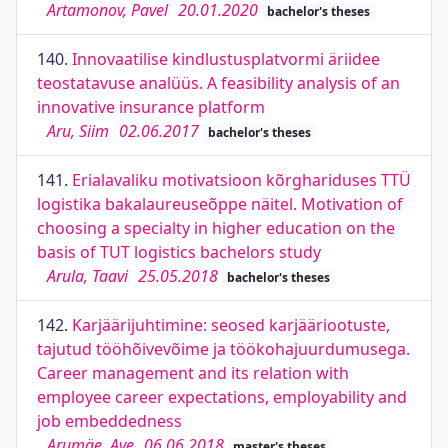
Artamonov, Pavel
20.01.2020
bachelor's theses
140.
Innovaatilise kindlustusplatvormi äriidee
teostatavuse analüüs. A feasibility analysis of an
innovative insurance platform
Aru, Siim
02.06.2017
bachelor's theses
141.
Erialavaliku motivatsioon kõrghariduses TTÜ
logistika bakalaureuseõppe näitel. Motivation of
choosing a specialty in higher education on the
basis of TUT logistics bachelors study
Arula, Taavi
25.05.2018
bachelor's theses
142.
Karjäärijuhtimine: seosed karjääriootuste,
tajutud tööhõivevõime ja töökohajuurdumusega.
Career management and its relation with
employee career expectations, employability and
job embeddedness
Arumäe, Ave
06.06.2018
master's theses