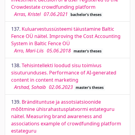
Crowdestate crowdfunding platform
Arras, Kristel
07.06.2021
bachelor's theses
137.
Kuluarvestussüsteemi täiustamine Baltic
Fence OÜ näitel. Improving the Cost Accounting
System in Baltic Fence OÜ
Arro, Mari-Liis
05.06.2018
master's theses
138.
Tehisintellekti loodud sisu toimivus
sisuturunduses. Performance of AI-generated
content in content marketing
Arshad, Sohaib
02.06.2023
master's theses
139.
Brändituntuse ja assotsiatsioonide
mõõtmine ühisrahastusplatvormi estateguru
näitel. Measuring brand awareness and
associations example of crowdfunding platform
estateguru