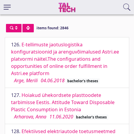
items found: 2846
126.
E-tellimuste jaotuslogistika
konfiguratsioonid ja arenguvõimalused Astri.ee
platvormi näitel.The configurations and
opportunities of online order fulfillment in
Astri.ee platform
Arge, Merili
04.06.2018
bachelor's theses
127.
Hoiakud ühekordsete plasttoodete
tarbimisse Eestis. Attitude Toward Disposable
Plastic Consumption in Estonia
Arharova, Anna
11.06.2020
bachelor's theses
128.
Efektiivsed elektriautode toetusmeetmed