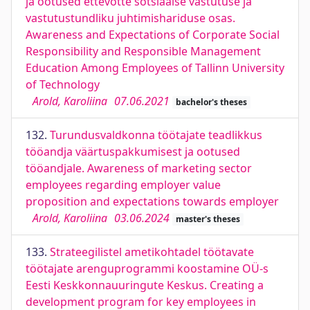
ja ootused ettevõtte sotsiaalse vastutuse ja
vastutustundliku juhtimishariduse osas.
Awareness and Expectations of Corporate Social
Responsibility and Responsible Management
Education Among Employees of Tallinn University
of Technology
Arold, Karoliina
07.06.2021
bachelor's theses
132.
Turundusvaldkonna töötajate teadlikkus
tööandja väärtuspakkumisest ja ootused
tööandjale. Awareness of marketing sector
employees regarding employer value
proposition and expectations towards employer
Arold, Karoliina
03.06.2024
master's theses
133.
Strateegilistel ametikohtadel töötavate
töötajate arenguprogrammi koostamine OÜ-s
Eesti Keskkonnauuringute Keskus. Creating a
development program for key employees in