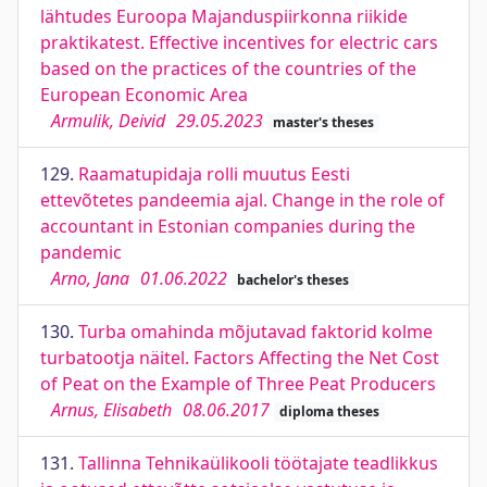
lähtudes Euroopa Majanduspiirkonna riikide
praktikatest. Effective incentives for electric cars
based on the practices of the countries of the
European Economic Area
Armulik, Deivid
29.05.2023
master's theses
129.
Raamatupidaja rolli muutus Eesti
ettevõtetes pandeemia ajal. Change in the role of
accountant in Estonian companies during the
pandemic
Arno, Jana
01.06.2022
bachelor's theses
130.
Turba omahinda mõjutavad faktorid kolme
turbatootja näitel. Factors Affecting the Net Cost
of Peat on the Example of Three Peat Producers
Arnus, Elisabeth
08.06.2017
diploma theses
131.
Tallinna Tehnikaülikooli töötajate teadlikkus