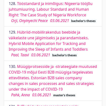
128.
Tööstandard ja inimõigus: Nigeeria tööjõu
juhtumiuuring. Labour Standard and Human
Right: The Case Study of Nigeria Workforce
Orji, Onyinyechi Peace
03.06.2021
bachelor's theses
129.
Hübriid-mobiilirakendus beebide ja
väikelaste une jälgimiseks ja parandamiseks.
Hybrid Mobile Application for Tracking and
Improving the Sleep of Infants and Toddlers
Paal, Taavi
03.06.2021
bachelor's theses
130.
Müügiprotsesside ja -strateegiate muutused
COVID-19 mõjul Eesti B2B müügiga tegelevates
ettevõtetes. Estonian B2B sales company
changes in sales processes and sales strategies
under the impact of COVID-19
Pahk, Anna
03.06.2021
master's theses