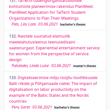
131.
TalTechi tudengiorganisatsioonide
kohtumiste planeerimise rakendus PlanMeet.
PlanMeet Application for TalTech Student
Organizations to Plan Their Meetings
Pals, Liisi Lota
03.06.2021
bachelor's theses
132.
Naistele suunatud elamuslik
meelelahutusteenus teenusedisaini
vaatenurgast. Experiential entertainment service
for women from the perspective of service
design
Paluteder, Linda Luise
03.06.2021
master's theses
133.
Digitaliseerimise mõju tööjõu tootlikkusele
Balti riikide ja Põhjamaade näitel. The impact of
digitalisation on labor productivity on the
example of the Baltic States and the Nordic
countries
Perv, Geret
03.06.2021
bachelor's theses