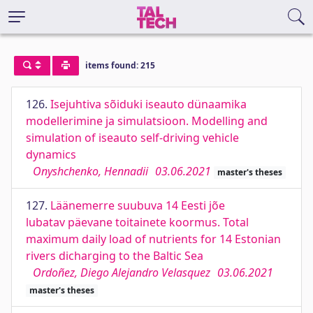
items found: 215
126.
Isejuhtiva sõiduki iseauto dünaamika
modellerimine ja simulatsioon. Modelling and
simulation of iseauto self-driving vehicle
dynamics
Onyshchenko, Hennadii
03.06.2021
master's theses
127.
Läänemerre suubuva 14 Eesti jõe
lubatav päevane toitainete koormus. Total
maximum daily load of nutrients for 14 Estonian
rivers dicharging to the Baltic Sea
Ordoñez, Diego Alejandro Velasquez
03.06.2021
master's theses