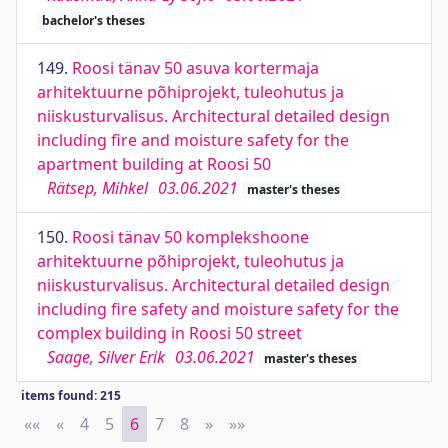
bachelor's theses
149.
Roosi tänav 50 asuva kortermaja
arhitektuurne põhiprojekt, tuleohutus ja
niiskusturvalisus. Architectural detailed design
including fire and moisture safety for the
apartment building at Roosi 50
Rätsep, Mihkel
03.06.2021
master's theses
150.
Roosi tänav 50 komplekshoone
arhitektuurne põhiprojekt, tuleohutus ja
niiskusturvalisus. Architectural detailed design
including fire safety and moisture safety for the
complex building in Roosi 50 street
Saage, Silver Erik
03.06.2021
master's theses
items found: 215
««
First
«
Previous
4
5
6
7
8
»
Next
»»
Last