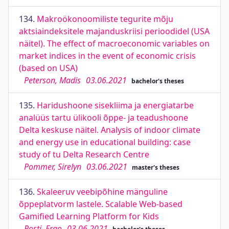
134.
Makroökonoomiliste tegurite mõju
aktsiaindeksitele majanduskriisi perioodidel (USA
näitel). The effect of macroeconomic variables on
market indices in the event of economic crisis
(based on USA)
Peterson, Madis
03.06.2021
bachelor's theses
135.
Haridushoone sisekliima ja energiatarbe
analüüs tartu ülikooli õppe- ja teadushoone
Delta keskuse näitel. Analysis of indoor climate
and energy use in educational building: case
study of tu Delta Research Centre
Pommer, Sirelyn
03.06.2021
master's theses
136.
Skaleeruv veebipõhine mänguline
õppeplatvorm lastele. Scalable Web-based
Gamified Learning Platform for Kids
Posti, Ergo
03.06.2021