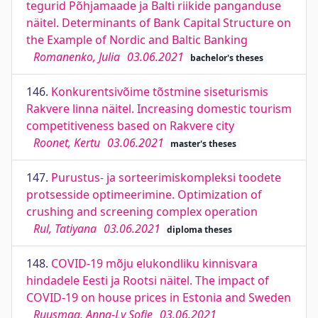
tegurid Põhjamaade ja Balti riikide panganduse
näitel. Determinants of Bank Capital Structure on
the Example of Nordic and Baltic Banking
Romanenko, Julia
03.06.2021
bachelor's theses
146.
Konkurentsivõime tõstmine siseturismis
Rakvere linna näitel. Increasing domestic tourism
competitiveness based on Rakvere city
Roonet, Kertu
03.06.2021
master's theses
147.
Purustus- ja sorteerimiskompleksi toodete
protsesside optimeerimine. Optimization of
crushing and screening complex operation
Rul, Tatiyana
03.06.2021
diploma theses
148.
COVID-19 mõju elukondliku kinnisvara
hindadele Eesti ja Rootsi näitel. The impact of
COVID-19 on house prices in Estonia and Sweden
Ruusmaa, Anna-Ly Sofie
03.06.2021