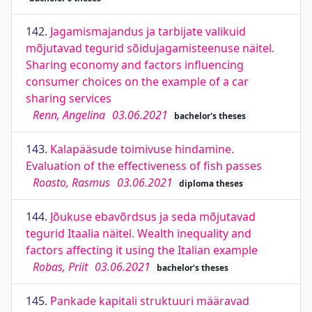
142.
Jagamismajandus ja tarbijate valikuid
mõjutavad tegurid sõidujagamisteenuse näitel.
Sharing economy and factors influencing
consumer choices on the example of a car
sharing services
Renn, Angelina
03.06.2021
bachelor's theses
143.
Kalapääsude toimivuse hindamine.
Evaluation of the effectiveness of fish passes
Roasto, Rasmus
03.06.2021
diploma theses
144.
Jõukuse ebavõrdsus ja seda mõjutavad
tegurid Itaalia näitel. Wealth inequality and
factors affecting it using the Italian example
Robas, Priit
03.06.2021
bachelor's theses
145.
Pankade kapitali struktuuri määravad