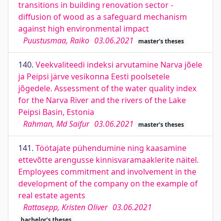
transitions in building renovation sector -
diffusion of wood as a safeguard mechanism
against high environmental impact
Puustusmaa, Raiko
03.06.2021
master's theses
140.
Veekvaliteedi indeksi arvutamine Narva jõele
ja Peipsi järve vesikonna Eesti poolsetele
jõgedele. Assessment of the water quality index
for the Narva River and the rivers of the Lake
Peipsi Basin, Estonia
Rahman, Md Saifur
03.06.2021
master's theses
141.
Töötajate pühendumine ning kaasamine
ettevõtte arengusse kinnisvaramaaklerite näitel.
Employees commitment and involvement in the
development of the company on the example of
real estate agents
Rattasepp, Kristen Oliver
03.06.2021
bachelor's theses