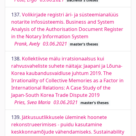
bachelor's theses
137.
Volikirjade registri äri- ja süsteemianalüüs
notarite infosüsteemis. Business and System
Analysis of the Authorisation Document Register
in the Notary Information System
Prank, Avely
03.06.2021
master's theses
138.
Kollektiivse mälu irratsionaalsus kui
rahvusvaheliste suhete näitaja: Jaapani ja Lõuna-
Korea kaubandusvaidluse juhtum 2019. The
Irrationality of Collective Memories as a Factor in
International Relations: A Case Study of the
Japan-South Korea Trade Dispute 2019
Pries, Svea Maria
03.06.2021
master's theses
139.
Jätkusuutlikkusele üleminek hoonete
rekonstrueerimises - puidu kasutamine
keskkonnamõjude vähendamiseks. Sustainability