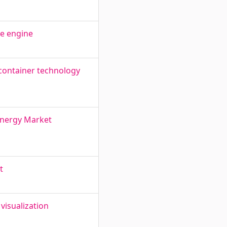
me engine
 container technology
 Energy Market
t
visualization