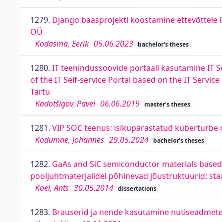
1279.
Django baasprojekti koostamine ettevõttele F
OÜ
Kodasma, Eerik
05.06.2023
bachelor's theses
1280.
IT teenindussoovide portaali kasutamine IT S
of the IT Self-service Portal based on the IT Servi
Tartu
Kodotšigov, Pavel
06.06.2019
master's theses
1281.
VIP SOC teenus: isikupärastatud küberturbe 
Kodumäe, Johannes
29.05.2024
bachelor's theses
1282.
GaAs and SiC semiconductor materials based p
pooljuhtmaterjalidel põhinevad jõustruktuurid: staa
Koel, Ants
30.05.2014
dissertations
1283.
Brauserid ja nende kasutamine nutiseadmete