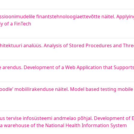
ioonimudelile finantstehnoloogiaettevõtte näitel. Applyi
y of a FinTech
rhitektuuri analüüs. Analysis of Stored Procedures and Thre
e arendus. Development of a Web Application that Support
dle’ mobiilirakenduse näitel. Model based testing mobile 
dus tervise infosüsteemi andmelao põhjal. Development of 
ata warehouse of the National Health Information System