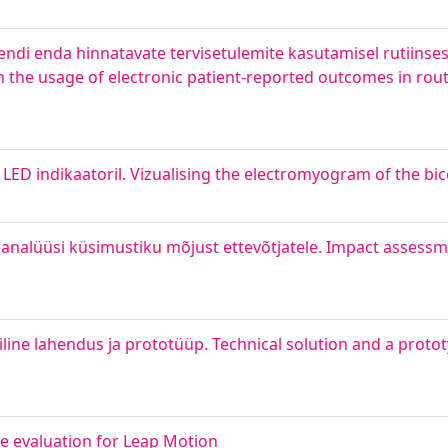
di enda hinnatavate tervisetulemite kasutamisel rutiinses 
n the usage of electronic patient-reported outcomes in rout
LED indikaatoril. Vizualising the electromyogram of the bic
nalüüsi küsimustiku mõjust ettevõtjatele. Impact assess
ne lahendus ja prototüüp. Technical solution and a prototy
e evaluation for Leap Motion