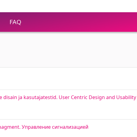
FAQ
isain ja kasutajatestid. User Centric Design and Usability
 Managment. Управление сигнализацией