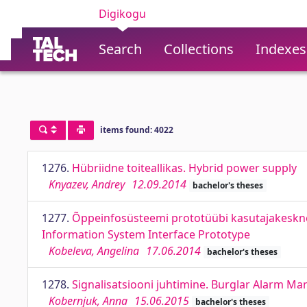
Digikogu
Search
Collections
Indexes
items found: 4022
1276.
Hübriidne toiteallikas. Hybrid роwеr supply
Knyazev, Andrey
12.09.2014
bachelor's theses
1277.
Õppeinfosüsteemi prototüübi kasutajakeskne d
Information System Interface Prototype
Kobeleva, Angelina
17.06.2014
bachelor's theses
1278.
Signalisatsiooni juhtimine. Burglar Alarm
Kobernjuk, Anna
15.06.2015
bachelor's theses