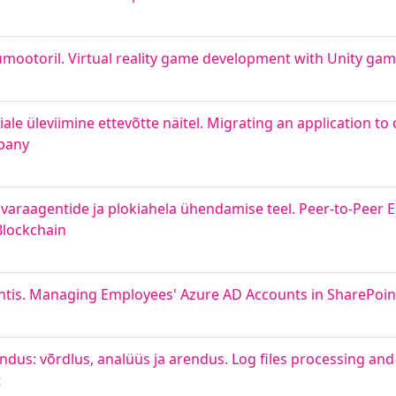
ootoril. Virtual reality game development with Unity ga
e üleviimine ettevõtte näitel. Migrating an application to
mpany
kvaraagentide ja plokiahela ühendamise teel. Peer-to-Peer
Blockchain
ntis. Managing Employees' Azure AD Accounts in SharePoin
endus: võrdlus, analüüs ja arendus. Log files processing and 
t