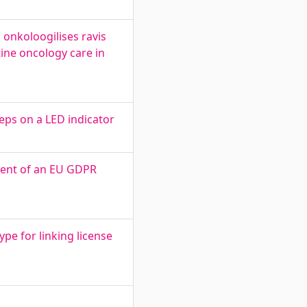
onkoloogilises ravis
ine oncology care in
eps on a LED indicator
ment of an EU GDPR
pe for linking license