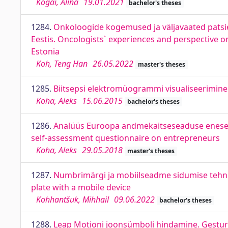
Kogai, Alina
19.01.2021
bachelor's theses
1284.
Onkoloogide kogemused ja väljavaated patsien
Eestis. Oncologists` experiences and perspective o
Estonia
Koh, Teng Han
26.05.2022
master's theses
1285.
Biitsepsi elektromüogrammi visualiseerimine 
Koha, Aleks
15.06.2015
bachelor's theses
1286.
Analüüs Euroopa andmekaitseseaduse enesea
self-assessment questionnaire on entrepreneurs
Koha, Aleks
29.05.2018
master's theses
1287.
Numbrimärgi ja mobiilseadme sidumise tehnili
plate with a mobile device
Kohhantšuk, Mihhail
09.06.2022
bachelor's theses
1288.
Leap Motioni joonsümboli hindamine. Gestur