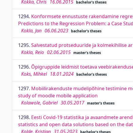
Kokka, Chris
16.06.2015
bachelor's theses
1294.
Konformsete ennustuste rakendamine regress
Predictions to the Regression Problem: a Case Stud
Kokla, Jan
06.06.2023
bachelor's theses
1295.
Salvestatud protseduuride ja kolmekihilise a
Kokla, Reio
02.06.2015
master's theses
1296.
Õpigruppide leidmist toetava veebirakendus
Koks, Mihkel
18.01.2024
bachelor's theses
1297.
Mobiilirakenduste mudelipõhine testimine moo
study of moodle mobile application
Kolawole, Gabriel
30.05.2017
master's theses
1298.
Eesti Covid-19 statistika ja avaandmete aren
statistics and open data solutions based on the d
Kolde, Kristjan
31.05.2023
bachelor's theses