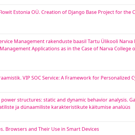
lowit Estonia OÜ. Creation of Django Base Project for the
ervice Management rakenduste baasil Tartu Ülikooli Narva K
ce Management Applications as in the Case of Narva College o
raamistik. VIP SOC Service: A Framework for Personalized C
ower structures: static and dynamic behavior analysis. Ga
tiliste ja dünaamiliste karakteristikute käitumise analüüs
s. Browsers and Their Use in Smart Devices