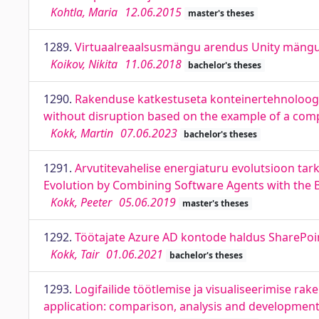
Kohtla, Maria
12.06.2015
master's theses
1289.
Virtuaalreaalsusmängu arendus Unity mängum
Koikov, Nikita
11.06.2018
bachelor's theses
1290.
Rakenduse katkestuseta konteinertehnoloogial
without disruption based on the example of a co
Kokk, Martin
07.06.2023
bachelor's theses
1291.
Arvutitevahelise energiaturu evolutsioon tar
Evolution by Combining Software Agents with the 
Kokk, Peeter
05.06.2019
master's theses
1292.
Töötajate Azure AD kontode haldus SharePoi
Kokk, Tair
01.06.2021
bachelor's theses
1293.
Logifailide töötlemise ja visualiseerimise rak
application: comparison, analysis and developmen