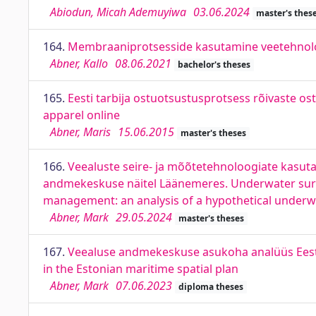
Abiodun, Micah Ademuyiwa
03.06.2024
master's thes
164.
Membraaniprotsesside kasutamine veetehnolo
Abner, Kallo
08.06.2021
bachelor's theses
165.
Eesti tarbija ostuotsustusprotsess rõivaste os
apparel online
Abner, Maris
15.06.2015
master's theses
166.
Veealuste seire- ja mõõtetehnoloogiate kasuta
andmekeskuse näitel Läänemeres. Underwater surv
management: an analysis of a hypothetical underwat
Abner, Mark
29.05.2024
master's theses
167.
Veealuse andmekeskuse asukoha analüüs Eesti 
in the Estonian maritime spatial plan
Abner, Mark
07.06.2023
diploma theses