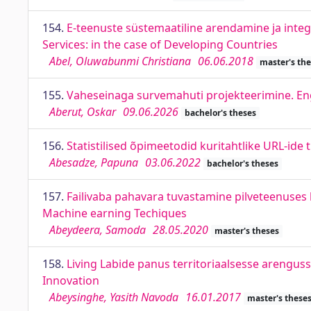
154.
E-teenuste süstemaatiline arendamine ja integ
Services: in the case of Developing Countries
Abel, Oluwabunmi Christiana
06.06.2018
master's th
155.
Vaheseinaga survemahuti projekteerimine. Eng
Aberut, Oskar
09.06.2026
bachelor's theses
156.
Statistilised õpimeetodid kuritahtlike URL-ide 
Abesadze, Papuna
03.06.2022
bachelor's theses
157.
Failivaba pahavara tuvastamine pilveteenuses 
Machine earning Techiques
Abeydeera, Samoda
28.05.2020
master's theses
158.
Living Labide panus territoriaalsesse arenguss
Innovation
Abeysinghe, Yasith Navoda
16.01.2017
master's these