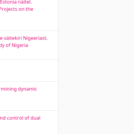
stonia näitel.
Projects on the
väitekiri Nigeeriast.
dy of Nigeria
ermining dynamic
nd control of dual