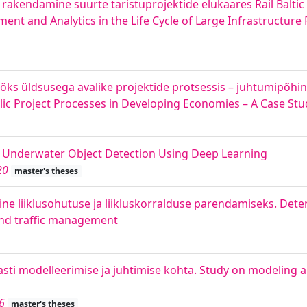
akendamine suurte taristuprojektide elukaares Rail Baltic E
t and Analytics in the Life Cycle of Large Infrastructure 
 üldsusega avalike projektide protsessis – juhtumipõhine 
lic Project Processes in Developing Economies – A Case Stu
. Underwater Object Detection Using Deep Learning
20
master's theses
e liiklusohutuse ja liikluskorralduse parendamiseks. Det
 and traffic management
asti modelleerimise ja juhtimise kohta. Study on modeling a
6
master's theses