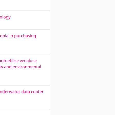
ology
tonia in purchasing
oteetilise veealuse
ty and environmental
underwater data center