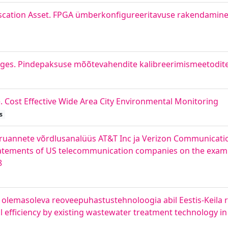
uscation Asset. FPGA ümberkonfigureeritavuse rakendamin
uges. Pindepaksuse mõõtevahendite kalibreerimismeetodit
. Cost Effective Wide Area City Environmental Monitoring
s
uannete võrdlusanalüüs AT&T Inc ja Verizon Communication
statements of US telecommunication companies on the exam
8
olemasoleva reoveepuhastustehnoloogia abil Eestis-Keila
efficiency by existing wastewater treatment technology in 