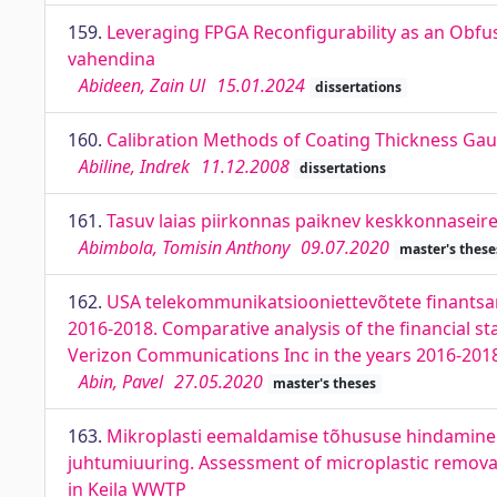
159.
Leveraging FPGA Reconfigurability as an Obf
vahendina
Abideen, Zain Ul
15.01.2024
dissertations
160.
Calibration Methods of Coating Thickness Ga
Abiline, Indrek
11.12.2008
dissertations
161.
Tasuv laias piirkonnas paiknev keskkonnaseire
Abimbola, Tomisin Anthony
09.07.2020
master's these
162.
USA telekommunikatsiooniettevõtete finantsar
2016-2018. Comparative analysis of the financial 
Verizon Communications Inc in the years 2016-201
Abin, Pavel
27.05.2020
master's theses
163.
Mikroplasti eemaldamise tõhususe hindamine 
juhtumiuuring. Assessment of microplastic removal 
in Keila WWTP