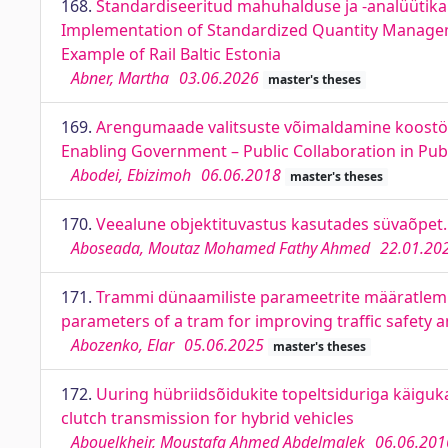
168.
Standardiseeritud mahuhalduse ja -analüütika r
Implementation of Standardized Quantity Managemen
Example of Rail Baltic Estonia
Abner, Martha
03.06.2026
master's theses
169.
Arengumaade valitsuste võimaldamine koostööks
Enabling Government – Public Collaboration in Pub
Abodei, Ebizimoh
06.06.2018
master's theses
170.
Veealune objektituvastus kasutades süvaõpet
Aboseada, Moutaz Mohamed Fathy Ahmed
22.01.20
171.
Trammi dünaamiliste parameetrite määratlemin
parameters of a tram for improving traffic safety
Abozenko, Elar
05.06.2025
master's theses
172.
Uuring hübriidsõidukite topeltsiduriga käiguk
clutch transmission for hybrid vehicles
Abouelkheir, Moustafa Ahmed Abdelmalek
06.06.201