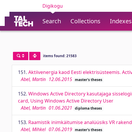
Digikogu
Search
Collections
Indexes
items found: 21583
151.
Aktiivenergia kaod Eesti elektrisüsteemis. Act
Abel, Martin
12.06.2015
master's theses
152.
Windows Active Directory kasutajaga sisselogim
card, Using Windows Active Directory User
Abel, Martin
01.06.2021
diploma theses
153.
Raamistik inimkäitumise analüüsiks VR rakend
Abel, Mihkel
07.06.2019
master's theses