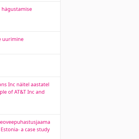
e hägustamise
e uurimine
s Inc näitel aastatel
ple of AT&T Inc and
 reoveepuhastusjaama
Estonia- a case study