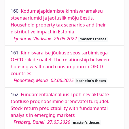
160.
Kodumajapidamiste kinnisvaramaksu
stsenaariumid ja jaotuslik mõju Eestis.
Household property tax scenarios and their
distributive impact in Estonia
Fjodorov, Vladislav
26.05.2022
master's theses
161.
Kinnisvaralise jõukuse seos tarbimisega
OECD riikide näitel. The relationship between
housing wealth and consumption in OECD
countries
Fjodorova, Maria
03.06.2025
bachelor's theses
162.
Fundamentaalanalüüsil põhinev aktsiate
tootluse prognoosimine arenevatel turgudel.
Stock return predictability with fundamental
analysis in emerging markets
Freiberg, Danel
27.05.2020
master's theses