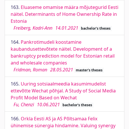
163.
Eluaseme omamise määra mõjutegurid Eesti
näitel. Determinants of Home Ownership Rate in
Estonia
Freiberg, Kadri-Ann
14.01.2021
bachelor's theses
164.
Pankrotimudeli koostamine
kaubandusettevõtete näitel. Development of a
bankruptcy prediction model for Estonian retail
and wholesale companies
Fridman, Roman
28.05.2021
master's theses
165.
Uuring sotsiaalmeedia kasumimudelist
ettevõtte Wechat põhjal. A Study of Social Media
Profit Model Based on Wechat
Fu, Chenzi
10.06.2021
bachelor's theses
166.
Orkla Eesti AS ja AS Põltsamaa Felix
ühinemise sünergia hindamine. Valuing synergy