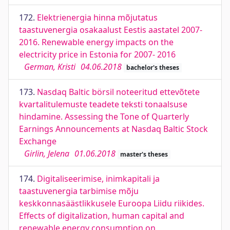
172.
Elektrienergia hinna mõjutatus
taastuvenergia osakaalust Eestis aastatel 2007-
2016. Renewable energy impacts on the
electricity price in Estonia for 2007- 2016
German, Kristi
04.06.2018
bachelor's theses
173.
Nasdaq Baltic börsil noteeritud ettevõtete
kvartalitulemuste teadete teksti tonaalsuse
hindamine. Assessing the Tone of Quarterly
Earnings Announcements at Nasdaq Baltic Stock
Exchange
Girlin, Jelena
01.06.2018
master's theses
174.
Digitaliseerimise, inimkapitali ja
taastuvenergia tarbimise mõju
keskkonnasäästlikkusele Euroopa Liidu riikides.
Effects of digitalization, human capital and
renewable energy consumption on