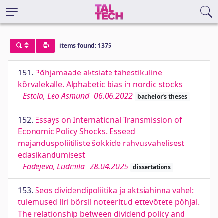
items found: 1375
151.
Põhjamaade aktsiate tähestikuline
kõrvalekalle. Alphabetic bias in nordic stocks
Estola, Leo Asmund
06.06.2022
bachelor's theses
152.
Essays on International Transmission of
Economic Policy Shocks. Esseed
majanduspoliitiliste šokkide rahvusvahelisest
edasikandumisest
Fadejeva, Ludmila
28.04.2025
dissertations
153.
Seos dividendipoliitika ja aktsiahinna vahel:
tulemused liri börsil noteeritud ettevõtete põhjal.
The relationship between dividend policy and