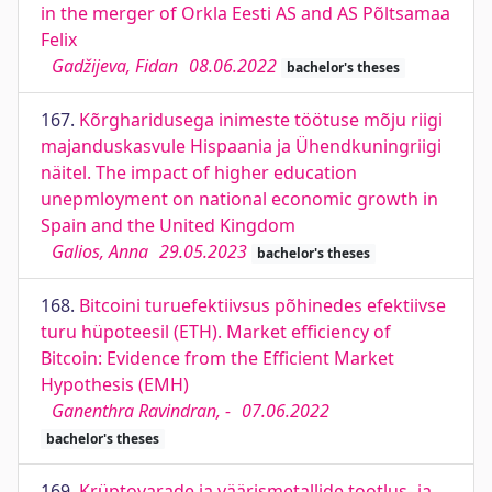
in the merger of Orkla Eesti AS and AS Põltsamaa
Felix
Gadžijeva, Fidan
08.06.2022
bachelor's theses
167.
Kõrgharidusega inimeste töötuse mõju riigi
majanduskasvule Hispaania ja Ühendkuningriigi
näitel. The impact of higher education
unepmloyment on national economic growth in
Spain and the United Kingdom
Galios, Anna
29.05.2023
bachelor's theses
168.
Bitcoini turuefektiivsus põhinedes efektiivse
turu hüpoteesil (ETH). Market efficiency of
Bitcoin: Evidence from the Efficient Market
Hypothesis (EMH)
Ganenthra Ravindran, -
07.06.2022
bachelor's theses
169.
Krüptovarade ja väärismetallide tootlus- ja