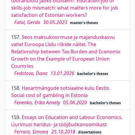
töörahulolu jaoks olulisem?. Education-job or
skills-job mismatch: what matters more for job
satisfaction of Estonian workers?
Fatal, Gerda
30.05.2023
master's theses
157.
Seos maksukoormuse ja majanduskasvu
vahel Euroopa Liidu riikide näitel. The
Relationship between Tax Burden and Economic
Growth on the Example of European Union
Countries
Fedotova, Dana
13.01.2026
bachelor's theses
158.
Hasartmängude sotsiaalne kulu Eestis.
Social cost of gambling in Estonia
Fenenko, Erika Annely
05.06.2020
bachelor's theses
159.
Essays on Education and Labour Economics.
Uurimusi haridus- ja tööjõuökonoomikast
Ferraro, Simona
25.10.2018
dissertations