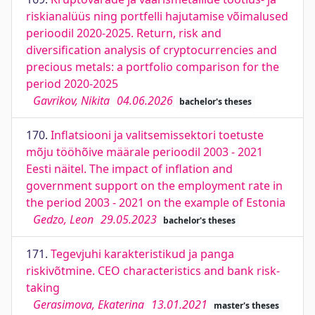
riskianalüüs ning portfelli hajutamise võimalused
perioodil 2020-2025. Return, risk and
diversification analysis of cryptocurrencies and
precious metals: a portfolio comparison for the
period 2020-2025
Gavrikov, Nikita
04.06.2026
bachelor's theses
170.
Inflatsiooni ja valitsemissektori toetuste
mõju tööhõive määrale perioodil 2003 - 2021
Eesti näitel. The impact of inflation and
government support on the employment rate in
the period 2003 - 2021 on the example of Estonia
Gedzo, Leon
29.05.2023
bachelor's theses
171.
Tegevjuhi karakteristikud ja panga
riskivõtmine. CEO characteristics and bank risk-
taking
Gerasimova, Ekaterina
13.01.2021
master's theses