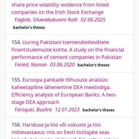
share price volatility: evidence from listed
companies on the Irish Stock Exchange
Fagbile, Oluwabukunmi Ruth
02.06.2025
bachelor's theses
154.
Uuring Pakistani tsemendiettevõtete
finantstulemuste kohta. A study on the financial
performance of cement companies in Pakistan
Faried, Noman
03.06.2020
bachelor's theses
155.
Euroopa pankade tõhususe analüüs:
kaheetapiline lähenemine DEA meetodiga.
Efficiency analysis of European Banks: A two-
stage DEA approach
Faroquei, Bushra
12.01.2023
bachelor's theses
156.
Hariduse ja töö või oskuste ja töö
mittevastavus: mis on Eesti töötajate seas