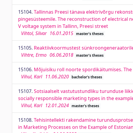
15104.
Tallinnas Preesi tänava elektrivõrgu rekon
pingesüsteemile. The reconstruction of electrical
V voltage system in Tallinn, Preesi street
Vihtol, Silvar
16.01.2015
master's theses
15105.
Reaktiivkoormustest sünkroongeneraatorile A
Vihtre, Ermo
06.06.2018
master's theses
15106.
Mõjuisiku roll noorte spordikäitumises. The 
Vihul, Karl
11.06.2020
bachelor's theses
15107.
Sotsiaalselt vastutustundliku turunduse liik
socially responsible marketing types in the exampl
Vihul, Karl
12.01.2024
master's theses
15108.
Tehisintellekti rakendamine turundusprotses
in Marketing Processes on the Example of Estonia