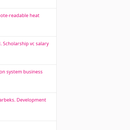
mote-readable heat
. Scholarship vc salary
ion system business
tarbeks. Development