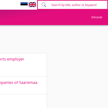
Intranet
orts employer
ompanies of Saaremaa