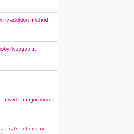
berry addition method
goby (Neogobius
e-based Configuration
nical solutions for