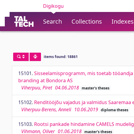
Digikogu
Search
Collections
Indexes
items found: 18861
15101.
Sisseelamisprogramm, mis toetab tööandja
branding at Bondora AS
Viherpuu, Piret
04.06.2018
master's theses
15102.
Renditööjõu vajadus ja valmidus Saaremaa e
Viherpuu-Berens, Anneli
10.06.2019
diploma theses
15103.
Rootsi pankade hindamine CAMELS mudeliga
Vihmann, Oliver
01.06.2018
master's theses