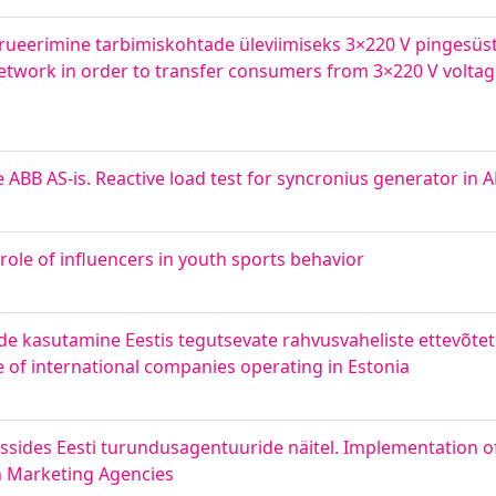
strueerimine tarbimiskohtade üleviimiseks 3×220 V pingesüs
 network in order to transfer consumers from 3×220 V volta
BB AS-is. Reactive load test for syncronius generator in 
role of influencers in youth sports behavior
ide kasutamine Eestis tegutsevate rahvusvaheliste ettevõtete
e of international companies operating in Estonia
sides Eesti turundusagentuuride näitel. Implementation of A
n Marketing Agencies