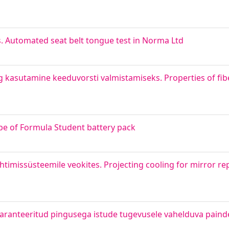
 Automated seat belt tongue test in Norma Ltd
kasutamine keeduvorsti valmistamiseks. Properties of fiber
pe of Formula Student battery pack
htimissüsteemile veokites. Projecting cooling for mirror 
aranteeritud pingusega istude tugevusele vahelduva pain