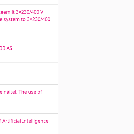
teemilt 3×230/400 V
ge system to 3×230/400
ABB AS
 näitel. The use of
rtificial Intelligence