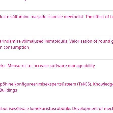
uste sõltumine marjade lisamise meetodist. The effect of 
indamise võimalused inimtoiduks. Valorisation of round 
an consumption
ks. Measures to increase software manageability
spõhine konfigureerimisekspertsüsteem (TeKES). Knowledg
Buildings
ot isesõitvale lumekoristusrobotile. Development of mecha