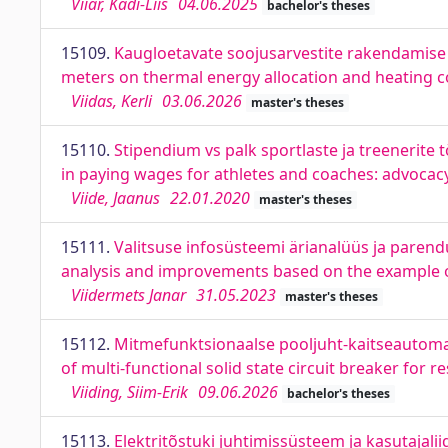
Viiar, Kadi-Liis
04.06.2025
bachelor's theses
15109.
Kaugloetavate soojusarvestite rakendamise 
meters on thermal energy allocation and heating co
Viidas, Kerli
03.06.2026
master's theses
15110.
Stipendium vs palk sportlaste ja treenerite 
in paying wages for athletes and coaches: advocacy
Viide, Jaanus
22.01.2020
master's theses
15111.
Valitsuse infosüsteemi ärianalüüs ja parend
analysis and improvements based on the example 
Viidermets Janar
31.05.2023
master's theses
15112.
Mitmefunktsionaalse pooljuht-kaitseautom
of multi-functional solid state circuit breaker for r
Viiding, Siim-Erik
09.06.2026
bachelor's theses
15113.
Elektritõstuki juhtimissüsteem ja kasutajaliid