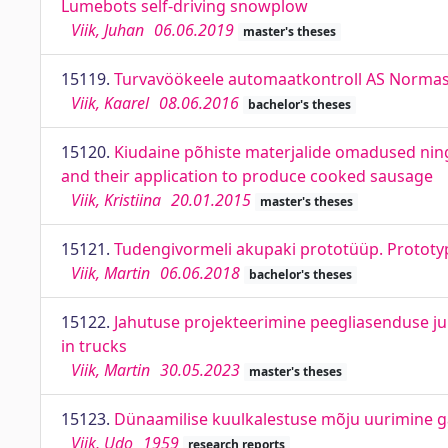
Lumebots self-driving snowplow
Viik, Juhan
06.06.2019
master's theses
15119.
Turvavöökeele automaatkontroll AS Normas.
Viik, Kaarel
08.06.2016
bachelor's theses
15120.
Kiudaine põhiste materjalide omadused ning 
and their application to produce cooked sausage
Viik, Kristiina
20.01.2015
master's theses
15121.
Tudengivormeli akupaki prototüüp. Prototy
Viik, Martin
06.06.2018
bachelor's theses
15122.
Jahutuse projekteerimine peegliasenduse ju
in trucks
Viik, Martin
30.05.2023
master's theses
15123.
Dünaamilise kuulkalestuse mõju uurimine g
Viik, Udo
1959
research reports