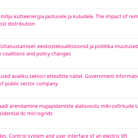
mõju kütteenergia jaotusele ja kuludele. The impact of re
st distribution
töötasustamisel: eeskostekoalitsioonid ja poliitika muutused
 coalitions and policy changes
used avaliku sektori ettevõtte näitel. Government informat
of public sector company
aadi arendamine majapidamiste alalisvoolu mikrovõrkude 
esidential dc microgrids
es. Control system and user interface of an electric lift