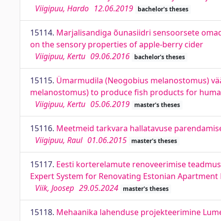
Viigipuu, Hardo
12.06.2019
bachelor's theses
15114.
Marjalisandiga õunasiidri sensoorsete omad
on the sensory properties of apple-berry cider
Viigipuu, Kertu
09.06.2016
bachelor's theses
15115.
Ümarmudila (Neogobius melanostomus) väär
melanostomus) to produce fish products for hum
Viigipuu, Kertu
05.06.2019
master's theses
15116.
Meetmeid tarkvara hallatavuse parendamise
Viigipuu, Raul
01.06.2015
master's theses
15117.
Eesti korterelamute renoveerimise teadmu
Expert System for Renovating Estonian Apartment 
Viik, Joosep
29.05.2024
master's theses
15118.
Mehaanika lahenduse projekteerimine Lumeb