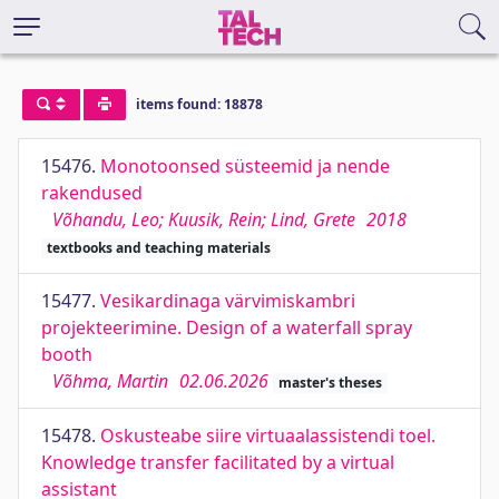
items found: 18878
15476.
Monotoonsed süsteemid ja nende
rakendused
Võhandu, Leo; Kuusik, Rein; Lind, Grete
2018
textbooks and teaching materials
15477.
Vesikardinaga värvimiskambri
projekteerimine. Design of a waterfall spray
booth
Võhma, Martin
02.06.2026
master's theses
15478.
Oskusteabe siire virtuaalassistendi toel.
Knowledge transfer facilitated by a virtual
assistant