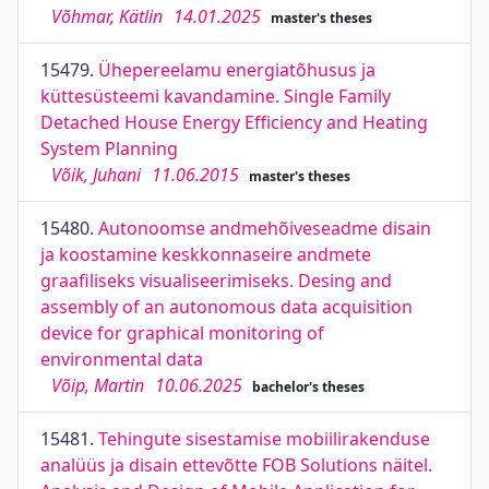
Võhmar, Kätlin
14.01.2025
master's theses
15479.
Ühepereelamu energiatõhusus ja
küttesüsteemi kavandamine. Single Family
Detached House Energy Efficiency and Heating
System Planning
Võik, Juhani
11.06.2015
master's theses
15480.
Autonoomse andmehõiveseadme disain
ja koostamine keskkonnaseire andmete
graafiliseks visualiseerimiseks. Desing and
assembly of an autonomous data acquisition
device for graphical monitoring of
environmental data
Võip, Martin
10.06.2025
bachelor's theses
15481.
Tehingute sisestamise mobiilirakenduse
analüüs ja disain ettevõtte FOB Solutions näitel.