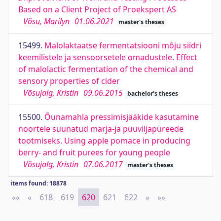
Based on a Client Project of Proekspert AS
Võsu, Marilyn
01.06.2021
master's theses
15499.
Malolaktaatse fermentatsiooni mõju siidri
keemilistele ja sensoorsetele omadustele. Effect
of malolactic fermentation of the chemical and
sensory properties of cider
Võsujalg, Kristin
09.06.2015
bachelor's theses
15500.
Õunamahla pressimisjääkide kasutamine
noortele suunatud marja-ja puuviljapüreede
tootmiseks. Using apple pomace in producing
berry- and fruit purees for young people
Võsujalg, Kristin
07.06.2017
master's theses
items found: 18878
««
First
«
Previous
618
619
620
621
622
»
Next
»»
Last