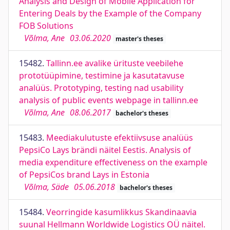
Analysis and Design of Mobile Application for
Entering Deals by the Example of the Company
FOB Solutions
Võlma, Ane
03.06.2020
master's theses
15482.
Tallinn.ee avalike ürituste veebilehe
prototüüpimine, testimine ja kasutatavuse
analüüs. Prototyping, testing nad usability
analysis of public events webpage in tallinn.ee
Võlma, Ane
08.06.2017
bachelor's theses
15483.
Meediakulutuste efektiivsuse analüüs
PepsiCo Lays brändi näitel Eestis. Analysis of
media expenditure effectiveness on the example
of PepsiCos brand Lays in Estonia
Võlma, Säde
05.06.2018
bachelor's theses
15484.
Veorringide kasumlikkus Skandinaavia
suunal Hellmann Worldwide Logistics OÜ näitel.