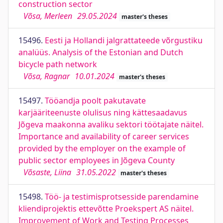
construction sector
Võsa, Merleen
29.05.2024
master's theses
15496.
Eesti ja Hollandi jalgrattateede võrgustiku
analüüs. Analysis of the Estonian and Dutch
bicycle path network
Võsa, Ragnar
10.01.2024
master's theses
15497.
Tööandja poolt pakutavate
karjääriteenuste olulisus ning kättesaadavus
Jõgeva maakonna avaliku sektori töötajate näitel.
Importance and availability of career services
provided by the employer on the example of
public sector employees in Jõgeva County
Võsaste, Liina
31.05.2022
master's theses
15498.
Töö- ja testimisprotsesside parendamine
kliendiprojektis ettevõtte Proekspert AS näitel.
Improvement of Work and Testing Processes