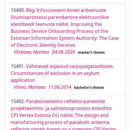
15490.
Riigi Infosüsteemi Ameti äriteenuste
liitumisprotsessi parendamine elektroonilise
identiteedi teenuste näitel. Improving the
Business Service Onboarding Process of the
Estonian Information System Authority: The Case
of Electronic Identity Services
Võrklaev, Martina
04.06.2026
master's theses
15491.
Välistavad asjaolud varjupaigataotluses.
Circumstances of exclusion in an asylum
application
Võrno, Mariana
11.06.2014
bachelor's theses
15492.
Paraboolantenni reflektorpaneelide
projekteerimis- ja valmistusprotsess ettevõtte
CPI Vertex Estonia OÜ näitel. The design and
manufacturing process of parabolic antenna
reflector panels based on a company CPI Vertex