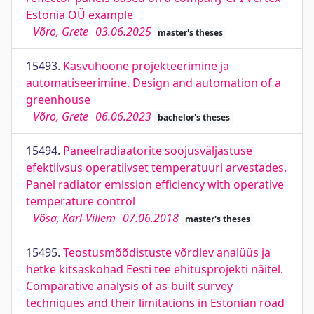
Estonia OÜ example
Võro, Grete
03.06.2025
master's theses
15493.
Kasvuhoone projekteerimine ja
automatiseerimine. Design and automation of a
greenhouse
Võro, Grete
06.06.2023
bachelor's theses
15494.
Paneelradiaatorite soojusväljastuse
efektiivsus operatiivset temperatuuri arvestades.
Panel radiator emission efficiency with operative
temperature control
Võsa, Karl-Villem
07.06.2018
master's theses
15495.
Teostusmõõdistuste võrdlev analüüs ja
hetke kitsaskohad Eesti tee ehitusprojekti näitel.
Comparative analysis of as-built survey
techniques and their limitations in Estonian road