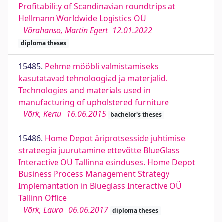
Profitability of Scandinavian roundtrips at
Hellmann Worldwide Logistics OÜ
Võrahanso, Martin Egert
12.01.2022
diploma theses
15485.
Pehme mööbli valmistamiseks
kasutatavad tehnoloogiad ja materjalid.
Technologies and materials used in
manufacturing of upholstered furniture
Võrk, Kertu
16.06.2015
bachelor's theses
15486.
Home Depot äriprotsesside juhtimise
strateegia juurutamine ettevõtte BlueGlass
Interactive OÜ Tallinna esinduses. Home Depot
Business Process Management Strategy
Implemantation in Blueglass Interactive OÜ
Tallinn Office
Võrk, Laura
06.06.2017
diploma theses