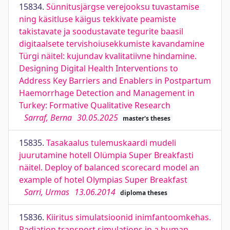
15834.
Sünnitusjärgse verejooksu tuvastamise
ning käsitluse käigus tekkivate peamiste
takistavate ja soodustavate tegurite baasil
digitaalsete tervishoiusekkumiste kavandamine
Türgi näitel: kujundav kvalitatiivne hindamine.
Designing Digital Health Interventions to
Address Key Barriers and Enablers in Postpartum
Haemorrhage Detection and Management in
Turkey: Formative Qualitative Research
Sarraf, Berna
30.05.2025
master's theses
15835.
Tasakaalus tulemuskaardi mudeli
juurutamine hotell Olümpia Super Breakfasti
näitel. Deploy of balanced scorecard model an
example of hotel Olympias Super Breakfast
Sarri, Urmas
13.06.2014
diploma theses
15836.
Kiiritus simulatsioonid inimfantoomkehas.
Radiation transport simulations in a human