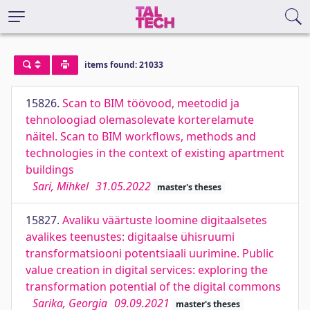
items found: 21033
15826.
Scan to BIM töövood, meetodid ja
tehnoloogiad olemasolevate korterelamute
näitel. Scan to BIM workflows, methods and
technologies in the context of existing apartment
buildings
Sari, Mihkel
31.05.2022
master's theses
15827.
Avaliku väärtuste loomine digitaalsetes
avalikes teenustes: digitaalse ühisruumi
transformatsiooni potentsiaali uurimine. Public
value creation in digital services: exploring the
transformation potential of the digital commons
Sarika, Georgia
09.09.2021
master's theses