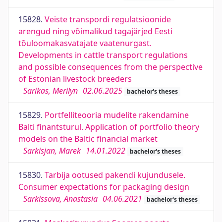
15828.
Veiste transpordi regulatsioonide
arengud ning võimalikud tagajärjed Eesti
tõuloomakasvatajate vaatenurgast.
Developments in cattle transport regulations
and possible consequences from the perspective
of Estonian livestock breeders
Sarikas, Merilyn
02.06.2025
bachelor's theses
15829.
Portfelliteooria mudelite rakendamine
Balti finantsturul. Application of portfolio theory
models on the Baltic financial market
Sarkisjan, Marek
14.01.2022
bachelor's theses
15830.
Tarbija ootused pakendi kujundusele.
Consumer expectations for packaging design
Sarkissova, Anastasia
04.06.2021
bachelor's theses