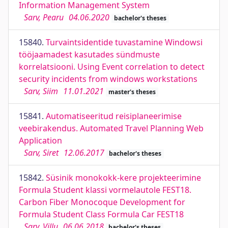
Information Management System
Sarv, Pearu
04.06.2020
bachelor's theses
15840.
Turvaintsidentide tuvastamine Windowsi
tööjaamadest kasutades sündmuste
korrelatsiooni. Using Event correlation to detect
security incidents from windows workstations
Sarv, Siim
11.01.2021
master's theses
15841.
Automatiseeritud reisiplaneerimise
veebirakendus. Automated Travel Planning Web
Application
Sarv, Siret
12.06.2017
bachelor's theses
15842.
Süsinik monokokk-kere projekteerimine
Formula Student klassi vormelautole FEST18.
Carbon Fiber Monocoque Development for
Formula Student Class Formula Car FEST18
Sarv, Villu
06.06.2018
bachelor's theses