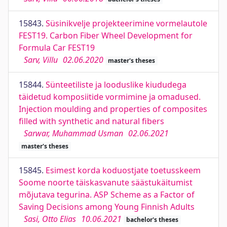
15843.
Süsinikvelje projekteerimine vormelautole
FEST19. Carbon Fiber Wheel Development for
Formula Car FEST19
Sarv, Villu
02.06.2020
master's theses
15844.
Sünteetiliste ja looduslike kiududega
täidetud komposiitide vormimine ja omadused.
Injection moulding and properties of composites
filled with synthetic and natural fibers
Sarwar, Muhammad Usman
02.06.2021
master's theses
15845.
Esimest korda koduostjate toetusskeem
Soome noorte täiskasvanute säästukäitumist
mõjutava tegurina. ASP Scheme as a Factor of
Saving Decisions among Young Finnish Adults
Sasi, Otto Elias
10.06.2021
bachelor's theses