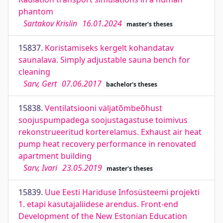
phantom
Sartakov Krislin
16.01.2024
master's theses
15837.
Koristamiseks kergelt kohandatav
saunalava. Simply adjustable sauna bench for
cleaning
Sarv, Gert
07.06.2017
bachelor's theses
15838.
Ventilatsiooni väljatõmbeõhust
soojuspumpadega soojustagastuse toimivus
rekonstrueeritud korterelamus. Exhaust air heat
pump heat recovery performance in renovated
apartment building
Sarv, Ivari
23.05.2019
master's theses
15839.
Uue Eesti Hariduse Infosüsteemi projekti
1. etapi kasutajaliidese arendus. Front-end
Development of the New Estonian Education