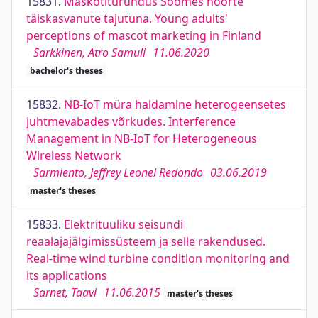
15831.
Maskotiturundus Soomes noorte
täiskasvanute tajutuna. Young adults'
perceptions of mascot marketing in Finland
Sarkkinen, Atro Samuli
11.06.2020
bachelor's theses
15832.
NB-IoT müra haldamine heterogeensetes
juhtmevabades võrkudes. Interference
Management in NB-IoT for Heterogeneous
Wireless Network
Sarmiento, Jeffrey Leonel Redondo
03.06.2019
master's theses
15833.
Elektrituuliku seisundi
reaalajajälgimissüsteem ja selle rakendused.
Real-time wind turbine condition monitoring and
its applications
Sarnet, Taavi
11.06.2015
master's theses