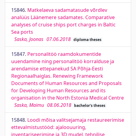
15846.
Matkelaeva sadamatasude võrdlev
analüüs Läänemere sadamates. Comparative
analyses of cruise ships port charges in Baltic
Sea ports
Saska, Joonas
07.06.2018
diploma theses
15847.
Personalitöö raamdokumentide
uuendamine ning personalitöö korralduse ja
arendamise ettepanekud SA Põhja-Eesti
Regionaalhaiglas. Renewing Framework
Documents of Human Resources and Proposals
for Developing Human Resources and its
organisation in the North Estonia Medical Centre
Saska, Maimu
08.06.2018
bachelor's theses
15848.
Loodi mõisa valitsejamaja restaureerimise
ettevalmistustööd: ajaloouuring,
inventariseerimine ja 3D mudel, tehnilise