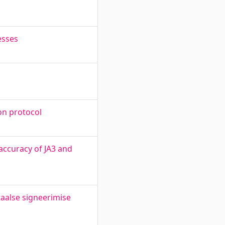
esses
on protocol
 accuracy of JA3 and
taalse signeerimise