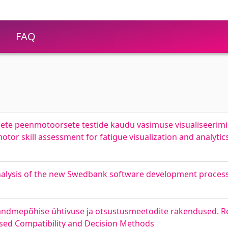
FAQ
te peenmotoorsete testide kaudu väsimuse visualiseerimis
motor skill assessment for fatigue visualization and analytic
nalysis of the new Swedbank software development proces
 andmepõhise ühtivuse ja otsustusmeetodite rakendused. Re
ased Compatibility and Decision Methods