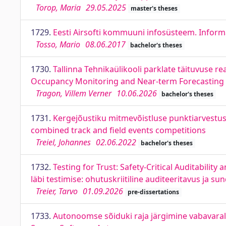
Torop, Maria
29.05.2025
master's theses
1729.
Eesti Airsofti kommuuni infosüsteem. Inform
Tosso, Mario
08.06.2017
bachelor's theses
1730.
Tallinna Tehnikaülikooli parklate täituvuse re
Occupancy Monitoring and Near-term Forecasting S
Tragon, Villem Verner
10.06.2026
bachelor's theses
1731.
Kergejõustiku mitmevõistluse punktiarvestus
combined track and field events competitions
Treiel, Johannes
02.06.2022
bachelor's theses
1732.
Testing for Trust: Safety-Critical Auditabilit
läbi testimise: ohutuskriitiline auditeeritavus ja s
Treier, Tarvo
01.09.2026
pre-dissertations
1733.
Autonoomse sõiduki raja järgimine vabavara