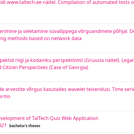
di www.taltech.ee näitel. Compilation of automated tests 
eerimine ja seletamine süvaõppega võrguandmete põhjal. Det
rning methods based on network data
ktid riigi ja kodaniku perspektiivist (Gruusia näitel). Lega
 Citizen Perspectives (Case of Georgia)
 arvestite võrgus kasutades wavelet teisendusi. Time seri
forms
velopment of TalTech Quiz Web Application
021
bachelor's theses