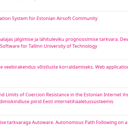
ation System for Estonian Airsoft Community
aalajas jälgimise ja lähituleviku prognoosimise tarkvara. De
oftware for Tallinn University of Technology
e veebirakendus võistluste korraldamiseks. Web applicatio
y and Limits of Coercion Resistance in the Estonian Internet 
undimiskindluse piirid Eesti internetihääletussüsteemis
lise tarkvaraga Autoware. Autonomous Path Following on a