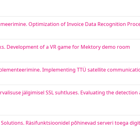
meerimine. Optimization of Invoice Data Recognition Proc
s. Development of a VR game for Mektory demo room
mplementeerimine. Implementing TTÜ satellite communicati
rvalisuse jälgimisel SSL suhtluses. Evaluating the detection
 Solutions. Räsifunktsioonidel põhinevad serveri toega digi