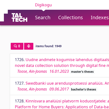
Digikogu
Search
Collections
Indexes
items found: 1949
1726.
Uudne andmete kogumise lahendus digitaalse
novel data collection solution through digital fine 
Toose, Ain-Joonas
16.01.2023
master's theses
1727.
Swedbanki uue arendusprotsessi analüüs. A
Toose, Ain-Joonas
09.06.2017
bachelor's theses
1728.
Kinnisvara analüüsi platvorm koduostjatele:
Platform for Home Buyers: Applications of Data-b