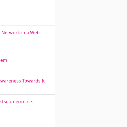
r Network in a Web
stem
 Awareness Towards It
aktsepteerimine: