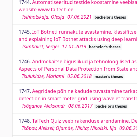
1744.
Automatiseeritud testide koostamine veebisai
website www.taltech.ee
Tsihhotskaja, Olesja
07.06.2021
bachelor's theses
1745.
IoT Botneti rünnakute avastamine, klassifits
and explaining IoT Botnet attacks using deep lea
Tsimbalist, Sergei
17.01.2019
bachelor's theses
1746.
Andmekaitse õiguslikud ja tehnoloogilised aspe
Aspects of Personal Data Protection from State and
Tsulukidze, Mariami
05.06.2018
master's theses
1747.
Aegridade põhine kadude tuvastamine tarkade
detection in smart meter grid using wavelet trans
Tsõganov, Aleksandr
08.06.2017
bachelor's theses
1748.
TalTech Quiz veebirakenduse arendamine. De
Tsõpov, Aleksei; Ojamäe, Nikita; Nikolski, Ilja
09.06.2