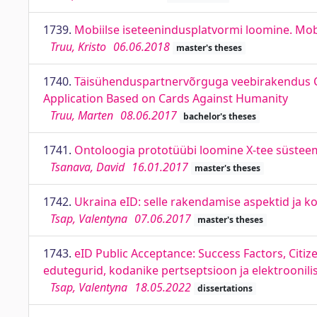
1739.
Mobiilse iseteenindusplatvormi loomine. Mobi
Truu, Kristo
06.06.2018
master's theses
1740.
Täisühenduspartnervõrguga veebirakendus Ca
Application Based on Cards Against Humanity
Truu, Marten
08.06.2017
bachelor's theses
1741.
Ontoloogia prototüübi loomine X-tee süstee
Tsanava, David
16.01.2017
master's theses
1742.
Ukraina eID: selle rakendamise aspektid ja ko
Tsap, Valentyna
07.06.2017
master's theses
1743.
eID Public Acceptance: Success Factors, Citize
edutegurid, kodanike pertseptsioon ja elektroonili
Tsap, Valentyna
18.05.2022
dissertations