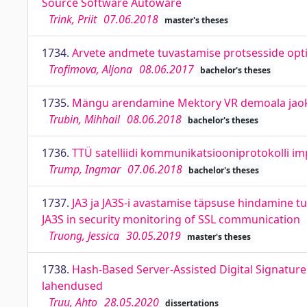
Source Software Autoware
Trink, Priit
07.06.2018
master's theses
1734.
Arvete andmete tuvastamise protsesside opti
Trofimova, Aljona
08.06.2017
bachelor's theses
1735.
Mängu arendamine Mektory VR demoala jaok
Trubin, Mihhail
08.06.2018
bachelor's theses
1736.
TTÜ satelliidi kommunikatsiooniprotokolli i
Trump, Ingmar
07.06.2018
bachelor's theses
1737.
JA3 ja JA3S-i avastamise täpsuse hindamine tu
JA3S in security monitoring of SSL communication
Truong, Jessica
30.05.2019
master's theses
1738.
Hash-Based Server-Assisted Digital Signature
lahendused
Truu, Ahto
28.05.2020
dissertations