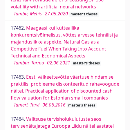
volatility with artificial neural networks
Tambu, Mehis
27.05.2020
master's theses
17462.
Maagaasi kui kütteallika
konkurentsivõimelisus, võttes arvesse tehnilisi ja
majanduslikke aspekte. Natural Gas as a
Competitive Fuel When Taking Into Account
Technical and Economical Aspects
Tambur, Tarmo
02.06.2021
master's theses
17463.
Eesti väikeettevõtte väärtuse hindamise
praktilisi probleeme diskonteeritud rahavoogude
näitel. Practical application of discounted cash
flow valuation for Estonian small companies
Tameri, Tarvi
06.06.2016
master's theses
17464.
Valitsuse tervishoiukulutuste seos
tervisenäitajatega Euroopa Liidu näitel aastatel