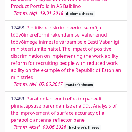
Product Portfolio in AS Balbiino
Tamm, Aigi
19.01.2018
diploma theses
17468.
Positiivse diskrimineerimise mõju
töövõimereformi rakendamisel vähenenud
töövõimega inimeste värbamisele Eesti Vabariigi
ministeeriumite näitel. The impact of positive
discrimination on implementing the work ability
reform for recruiting people with reduced work
ability on the example of the Republic of Estonian
ministries
Tamm, Aivi
07.06.2017
master's theses
17469.
Paraboolantenni reflektorpaneeli
pinnatäpsuse parendamise analüüs. Analysis of
the improvement of surface accuracy of a
parabolic antenna reflector panel
Tamm, Aksel
09.06.2026
bachelor's theses