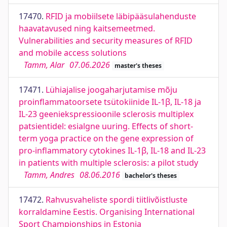
17470.
RFID ja mobiilsete läbipääsulahenduste
haavatavused ning kaitsemeetmed.
Vulnerabilities and security measures of RFID
and mobile access solutions
Tamm, Alar
07.06.2026
master's theses
17471.
Lühiajalise joogaharjutamise mõju
proinflammatoorsete tsütokiinide IL-1β, IL-18 ja
IL-23 geeniekspressioonile sclerosis multiplex
patsientidel: esialgne uuring. Effects of short-
term yoga practice on the gene expression of
pro-inflammatory cytokines IL-1β, IL-18 and IL-23
in patients with multiple sclerosis: a pilot study
Tamm, Andres
08.06.2016
bachelor's theses
17472.
Rahvusvaheliste spordi tiitlivõistluste
korraldamine Eestis. Organising International
Sport Championships in Estonia