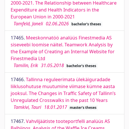
2000-2021. The Relationship between Healthcare
Expenditure and Health Indicators in the
European Union in 2000-2021
Tamfeld, Janeli
02.06.2026
bachelor's theses
17465.
Meeskonnatöö analüüs Finestmedia AS
siseveebi loomise näitel. Teamwork Analysis by
the Example of Creating an Internal Website for
Finestmedia Ltd
Tamilin, Erik
31.05.2018
bachelor's theses
17466.
Tallinna reguleerimata ülekäiguradade
liiklusohutuse muutumine viimase kümne aasta
jooksul. The Changes in Traffic Safety of Tallinn’s
Unregulated Crosswalks in the past 10 Years
Tamkivi, Tauri
18.01.2017
master's theses
17467.
Vahvlijäätiste tooteportfelli analüüs AS
Balbiinos. Analysis of the Waffle Ice Creams