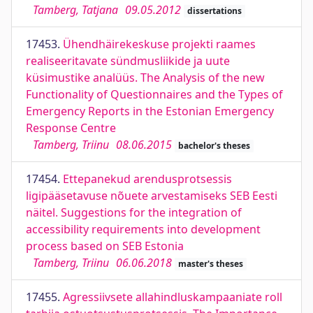
Tamberg, Tatjana
09.05.2012
dissertations
17453.
Ühendhäirekeskuse projekti raames
realiseeritavate sündmusliikide ja uute
küsimustike analüüs. The Analysis of the new
Functionality of Questionnaires and the Types of
Emergency Reports in the Estonian Emergency
Response Centre
Tamberg, Triinu
08.06.2015
bachelor's theses
17454.
Ettepanekud arendusprotsessis
ligipääsetavuse nõuete arvestamiseks SEB Eesti
näitel. Suggestions for the integration of
accessibility requirements into development
process based on SEB Estonia
Tamberg, Triinu
06.06.2018
master's theses
17455.
Agressiivsete allahindluskampaaniate roll