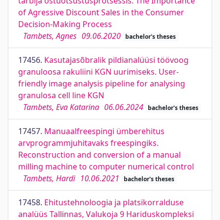
tarbija ostuotsustusprotsessis. The Importance
of Agressive Discount Sales in the Consumer
Decision-Making Process
Tambets, Agnes
09.06.2020
bachelor's theses
17456.
Kasutajasõbralik pildianalüüsi töövoog
granuloosa rakuliini KGN uurimiseks. User-
friendly image analysis pipeline for analysing
granulosa cell line KGN
Tambets, Eva Katarina
06.06.2024
bachelor's theses
17457.
Manuaalfreespingi ümberehitus
arvprogrammjuhitavaks freespingiks.
Reconstruction and conversion of a manual
milling machine to computer numerical control
Tambets, Hardi
10.06.2021
bachelor's theses
17458.
Ehitustehnoloogia ja platsikorralduse
analüüs Tallinnas, Valukoja 9 Hariduskompleksi