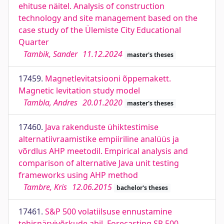
ehituse näitel. Analysis of construction
technology and site management based on the
case study of the Ülemiste City Educational
Quarter
Tambik, Sander
11.12.2024
master's theses
17459.
Magnetlevitatsiooni õppemakett.
Magnetic levitation study model
Tambla, Andres
20.01.2020
master's theses
17460.
Java rakenduste ühiktestimise
alternatiivraamistike empiiriline analüüs ja
võrdlus AHP meetodil. Empirical analysis and
comparison of alternative Java unit testing
frameworks using AHP method
Tambre, Kris
12.06.2015
bachelor's theses
17461.
S&P 500 volatiilsuse ennustamine
tehisnärvivõrkude abil. Forecasting SP 500