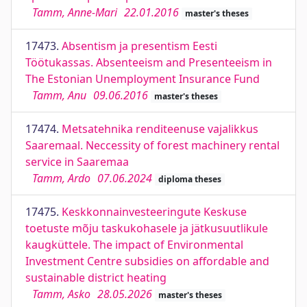
Tamm, Anne-Mari
22.01.2016
master's theses
17473.
Absentism ja presentism Eesti
Töötukassas. Absenteeism and Presenteeism in
The Estonian Unemployment Insurance Fund
Tamm, Anu
09.06.2016
master's theses
17474.
Metsatehnika renditeenuse vajalikkus
Saaremaal. Neccessity of forest machinery rental
service in Saaremaa
Tamm, Ardo
07.06.2024
diploma theses
17475.
Keskkonnainvesteeringute Keskuse
toetuste mõju taskukohasele ja jätkusuutlikule
kaugküttele. The impact of Environmental
Investment Centre subsidies on affordable and
sustainable district heating
Tamm, Asko
28.05.2026
master's theses