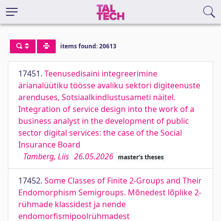
items found: 20613
17451.
Teenusedisaini integreerimine
ärianalüütiku töösse avaliku sektori digiteenuste
arenduses, Sotsiaalkindlustusameti näitel.
Integration of service design into the work of a
business analyst in the development of public
sector digital services: the case of the Social
Insurance Board
Tamberg, Liis
26.05.2026
master's theses
17452.
Some Classes of Finite 2-Groups and Their
Endomorphism Semigroups. Mõnedest lõplike 2-
rühmade klassidest ja nende
endomorfismipoolrühmadest