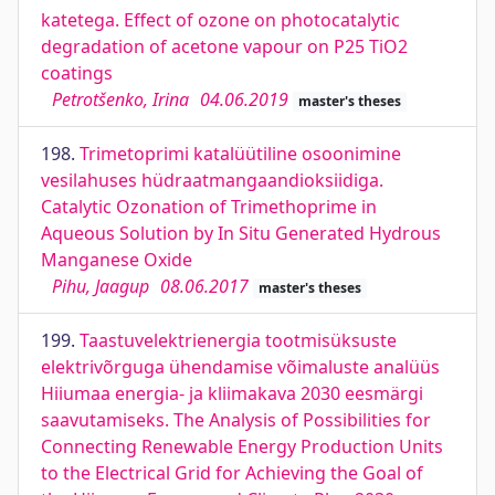
katetega. Effect of ozone on photocatalytic
degradation of acetone vapour on P25 TiO2
coatings
Petrotšenko, Irina
04.06.2019
master's theses
198.
Trimetoprimi katalüütiline osoonimine
vesilahuses hüdraatmangaandioksiidiga.
Catalytic Ozonation of Trimethoprime in
Aqueous Solution by In Situ Generated Hydrous
Manganese Oxide
Pihu, Jaagup
08.06.2017
master's theses
199.
Taastuvelektrienergia tootmisüksuste
elektrivõrguga ühendamise võimaluste analüüs
Hiiumaa energia- ja kliimakava 2030 eesmärgi
saavutamiseks. The Analysis of Possibilities for
Connecting Renewable Energy Production Units
to the Electrical Grid for Achieving the Goal of