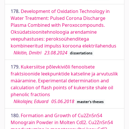
178.
Development of Oxidation Technology in
Water Treatment: Pulsed Corona Discharge
Plasma Combined with Peroxocompounds.
Oksüdatsioonitehnoloogia arendamine
veepuhastuses: peroksoühenditega
kombineeritud impulss koroona elektrilahendus
Nikitin, Dmitri
23.08.2024
dissertations
179.
Kukersiitse põlevkiviõli fenoolsete
fraktsioonide leekpunktide katseline ja arvutuslik
määramine. Experimental determination and
calculation of flash points of kukersite shale oil
phenolic fractions
Nikolajev, Eduard
05.06.2018
master's theses
180.
Formation and Growth of Cu2ZnSnS4
Monograin Powder in Molten CdI2. Cu2ZnSnS4