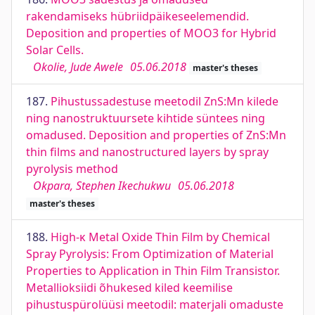
rakendamiseks hübriidpäikeseelemendid.
Deposition and properties of MOO3 for Hybrid
Solar Cells.
Okolie, Jude Awele
05.06.2018
master's theses
187.
Pihustussadestuse meetodil ZnS:Mn kilede
ning nanostruktuursete kihtide süntees ning
omadused. Deposition and properties of ZnS:Mn
thin films and nanostructured layers by spray
pyrolysis method
Okpara, Stephen Ikechukwu
05.06.2018
master's theses
188.
High-κ Metal Oxide Thin Film by Chemical
Spray Pyrolysis: From Optimization of Material
Properties to Application in Thin Film Transistor.
Metallioksiidi õhukesed kiled keemilise
pihustuspürolüüsi meetodil: materjali omaduste