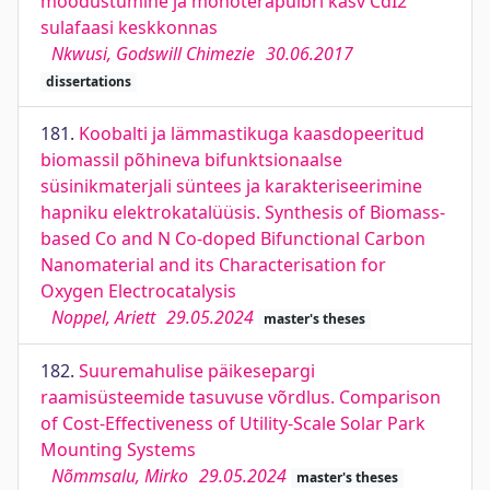
moodustumine ja monoterapulbri kasv CdI2
sulafaasi keskkonnas
Nkwusi, Godswill Chimezie
30.06.2017
dissertations
181.
Koobalti ja lämmastikuga kaasdopeeritud
biomassil põhineva bifunktsionaalse
süsinikmaterjali süntees ja karakteriseerimine
hapniku elektrokatalüüsis. Synthesis of Biomass-
based Co and N Co-doped Bifunctional Carbon
Nanomaterial and its Characterisation for
Oxygen Electrocatalysis
Noppel, Ariett
29.05.2024
master's theses
182.
Suuremahulise päikesepargi
raamisüsteemide tasuvuse võrdlus. Comparison
of Cost-Effectiveness of Utility-Scale Solar Park
Mounting Systems
Nõmmsalu, Mirko
29.05.2024
master's theses