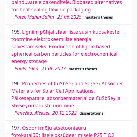
painduvatele pakenditele. Biobased alternatives
for heat sealing flexible packaging
Patel, Mahin Salim
23.06.2025
master's theses
195.
Ligniini põhjal sfääriliste süsinikuosakeste
tootmine elektrokeemilise energia
salvestamiseks. Production of lignin based
spherical carbon particles for electrochemical
energy storage
Pauls, Glen
21.06.2023
master's theses
196.
Properties of CuSbSe
and Sb
Se
Absorber
2
2
3
Materials for Solar Cell Applications.
Päikesepatarei absorbermaterjalide CuSbSe
ja
2
Sb
Se
omaduste uurimine
2
3
Penežko, Aleksei
20.12.2022
dissertations
197.
Osooni mõju atsetooniauru
fotokatalüütilisele oksüdeerimisele P25 TiO2