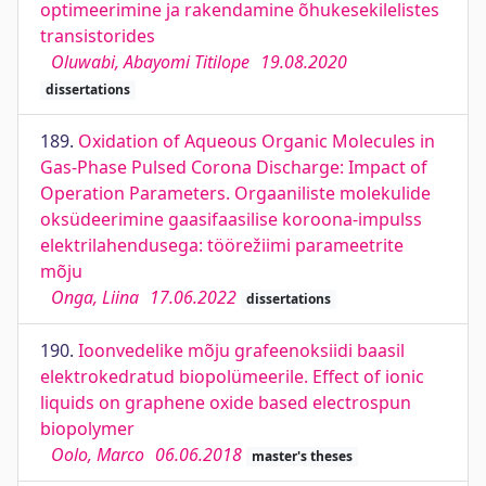
optimeerimine ja rakendamine õhukesekilelistes
transistorides
Oluwabi, Abayomi Titilope
19.08.2020
dissertations
189.
Oxidation of Aqueous Organic Molecules in
Gas-Phase Pulsed Corona Discharge: Impact of
Operation Parameters. Orgaaniliste molekulide
oksüdeerimine gaasifaasilise koroona-impulss
elektrilahendusega: töörežiimi parameetrite
mõju
Onga, Liina
17.06.2022
dissertations
190.
Ioonvedelike mõju grafeenoksiidi baasil
elektrokedratud biopolümeerile. Effect of ionic
liquids on graphene oxide based electrospun
biopolymer
Oolo, Marco
06.06.2018
master's theses