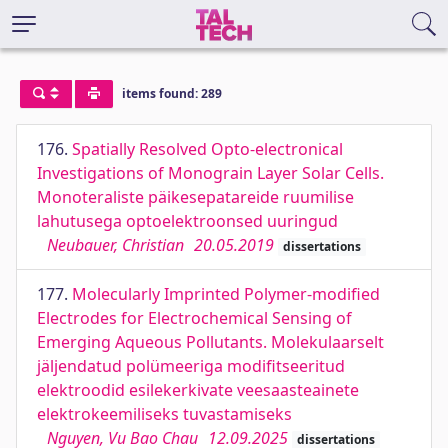
items found: 289
176.
Spatially Resolved Opto-electronical
Investigations of Monograin Layer Solar Cells.
Monoteraliste päikesepatareide ruumilise
lahutusega optoelektroonsed uuringud
Neubauer, Christian
20.05.2019
dissertations
177.
Molecularly Imprinted Polymer-modified
Electrodes for Electrochemical Sensing of
Emerging Aqueous Pollutants. Molekulaarselt
jäljendatud polümeeriga modifitseeritud
elektroodid esilekerkivate veesaasteainete
elektrokeemiliseks tuvastamiseks
Nguyen, Vu Bao Chau
12.09.2025
dissertations