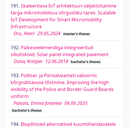
191.
Skaleeritava IoT arhitektuuri väljatöötamine
targa mikromobiilsus võrgustiku tarvis. Scalable
IoT Development for Smart Micromobility
Infrastructure
Oru, Henri
29.05.2024
master's theses
192.
Päikeseelemendiga integreeritud
sillutiskivid. Solar panel integrated pavement
Ostov, Kristjan
12.06.2018
bachelor's theses
193.
Politsei- ja Piirivalveameti välivormi
kõrgnähtavuse tõstmine. Improving the high
visibility of the Police and Border Guard Boards
uniform
Paloots, Emma Johanna
06.06.2025
bachelor's theses
194.
Biopõhised alternatiivid kuumtihendavatele