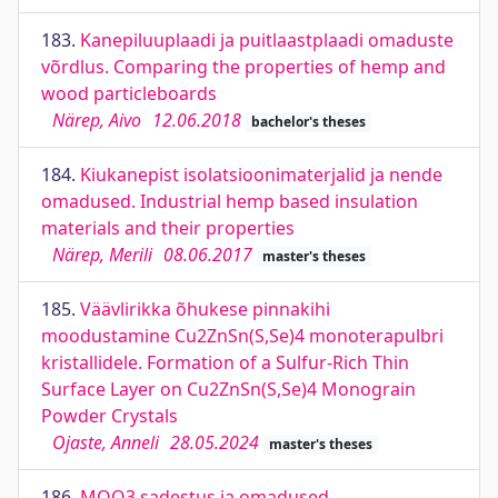
183.
Kanepiluuplaadi ja puitlaastplaadi omaduste
võrdlus. Comparing the properties of hemp and
wood particleboards
Närep, Aivo
12.06.2018
bachelor's theses
184.
Kiukanepist isolatsioonimaterjalid ja nende
omadused. Industrial hemp based insulation
materials and their properties
Närep, Merili
08.06.2017
master's theses
185.
Väävlirikka õhukese pinnakihi
moodustamine Cu2ZnSn(S,Se)4 monoterapulbri
kristallidele. Formation of a Sulfur-Rich Thin
Surface Layer on Cu2ZnSn(S,Se)4 Monograin
Powder Crystals
Ojaste, Anneli
28.05.2024
master's theses
186.
MOO3 sadestus ja omadused