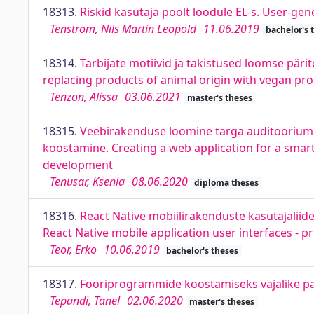
18313.
Riskid kasutaja poolt loodule EL-s. User-gen
Tenström, Nils Martin Leopold
11.06.2019
bachelor's 
18314.
Tarbijate motiivid ja takistused loomse pä
replacing products of animal origin with vegan pr
Tenzon, Alissa
03.06.2021
master's theses
18315.
Veebirakenduse loomine targa auditooriumi 
koostamine. Creating a web application for a smart
development
Tenusar, Ksenia
08.06.2020
diploma theses
18316.
React Native mobiilirakenduste kasutajalii
React Native mobile application user interfaces - 
Teor, Erko
10.06.2019
bachelor's theses
18317.
Fooriprogrammide koostamiseks vajalike pa
Tepandi, Tanel
02.06.2020
master's theses