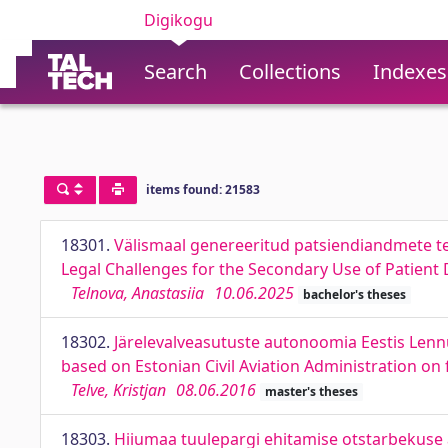
Digikogu
Search
Collections
Indexes
items found: 21583
18301.
Välismaal genereeritud patsiendiandmete te
Legal Challenges for the Secondary Use of Patient
Telnova, Anastasiia
10.06.2025
bachelor's theses
18302.
Järelevalveasutuste autonoomia Eestis Lenn
based on Estonian Civil Aviation Administration on 
Telve, Kristjan
08.06.2016
master's theses
18303.
Hiiumaa tuulepargi ehitamise otstarbekuse a