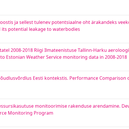
koostis ja sellest tulenev potentsiaalne oht ärakandeks ve
d its potential leakage to waterbodies
tatel 2008-2018 Riigi Ilmateenistuse Tallinn-Harku aeroloo
ng to Estonian Weather Service monitoring data in 2008-2018
jõudlusvõrdlus Eesti kontekstis. Performance Comparison o
ressursikasutuse monitoorimise rakenduse arendamine. De
rce Monitoring Program