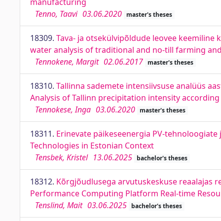
manufacturing
Tenno, Taavi
03.06.2020
master's theses
18309.
Tava- ja otsekülvipõldude leovee keemiline 
water analysis of traditional and no-till farming an
Tennokene, Margit
02.06.2017
master's theses
18310.
Tallinna sademete intensiivsuse analüüs aas
Analysis of Tallinn precipitation intensity accordi
Tennokese, Inga
03.06.2020
master's theses
18311.
Erinevate päikeseenergia PV-tehnoloogiate 
Technologies in Estonian Context
Tensbek, Kristel
13.06.2025
bachelor's theses
18312.
Kõrgjõudlusega arvutuskeskuse reaalajas 
Performance Computing Platform Real-time Resou
Tenslind, Mait
03.06.2025
bachelor's theses