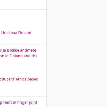
e Uusimaa Finland
s ja isiklike andmete
on in Finland and the
roducers’ ethics based
ment in finger joint