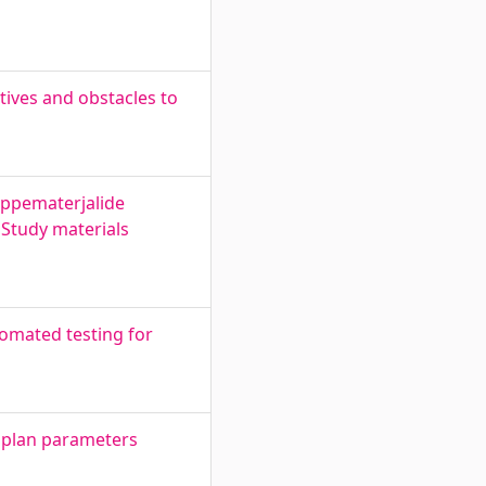
ives and obstacles to
Õppematerjalide
 Study materials
tomated testing for
 plan parameters