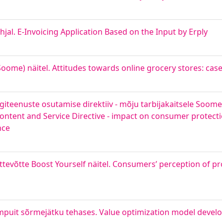
hjal. E-Invoicing Application Based on the Input by Erply
ome) näitel. Attitudes towards online grocery stores: cas
giteenuste osutamise direktiiv - mõju tarbijakaitsele Soome
ntent and Service Directive - impact on consumer protecti
nce
 ettevõtte Boost Yourself näitel. Consumers’ perception of p
mpuit sõrmejätku tehases. Value optimization model develop