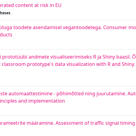
erated content at risk in EU
theses
ritoluga toodete asendamisel vegantoodetega. Consumer mot
oducts
prototüübi andmete visualiseerimiseks R ja Shiny baasil. 
 classroom prototype's data visualization with R and Shiny.
deste automaattestimine - põhimõtted ning juurutamine. Au
principles and implementation
rameetrite määramine. Assessment of traffic signal timing