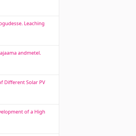
ekogudesse. Leaching
giajaama andmetel.
f Different Solar PV
velopment of a High