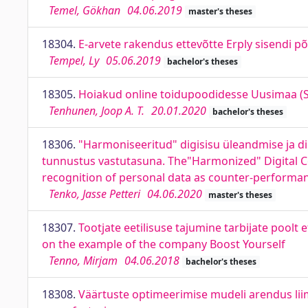
Temel, Gökhan
04.06.2019
master's theses
18304.
E-arvete rakendus ettevõtte Erply sisendi põ
Tempel, Ly
05.06.2019
bachelor's theses
18305.
Hoiakud online toidupoodidesse Uusimaa (So
Tenhunen, Joop A. T.
20.01.2020
bachelor's theses
18306.
"Harmoniseeritud" digisisu üleandmise ja di
tunnustus vastutasuna. The"Harmonized" Digital Co
recognition of personal data as counter-performa
Tenko, Jasse Petteri
04.06.2020
master's theses
18307.
Tootjate eetilisuse tajumine tarbijate poolt
on the example of the company Boost Yourself
Tenno, Mirjam
04.06.2018
bachelor's theses
18308.
Väärtuste optimeerimise mudeli arendus lii