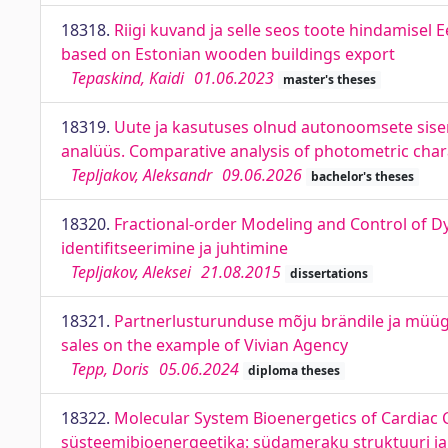
18318.
Riigi kuvand ja selle seos toote hindamisel 
based on Estonian wooden buildings export
Tepaskind, Kaidi
01.06.2023
master's theses
18319.
Uute ja kasutuses olnud autonoomsete sisem
analüüs. Comparative analysis of photometric charac
Tepljakov, Aleksandr
09.06.2026
bachelor's theses
18320.
Fractional-order Modeling and Control of D
identifitseerimine ja juhtimine
Tepljakov, Aleksei
21.08.2015
dissertations
18321.
Partnerlusturunduse mõju brändile ja müügile
sales on the example of Vivian Agency
Tepp, Doris
05.06.2024
diploma theses
18322.
Molecular System Bioenergetics of Cardiac C
süsteemibioenergeetika: südameraku struktuuri ja f