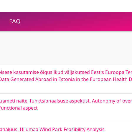
FAQ
isese kasutamise õiguslikud väljakutsed Eestis Euroopa T
 Data Generated Abroad in Estonia in the European Health 
uameti näitel funktsionaalsuse aspektist. Autonomy of over
functional aspect
nalüüs. Hiiumaa Wind Park Feasibility Analysis