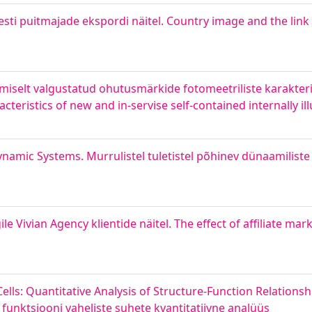
Eesti puitmajade ekspordi näitel. Country image and the link
iselt valgustatud ohutusmärkide fotomeetriliste karakteri
teristics of new and in-servise self-contained internally il
ynamic Systems. Murrulistel tuletistel põhinev dünaamilist
 Vivian Agency klientide näitel. The effect of affiliate ma
ells: Quantitative Analysis of Structure-Function Relations
unktsiooni vaheliste suhete kvantitatiivne analüüs