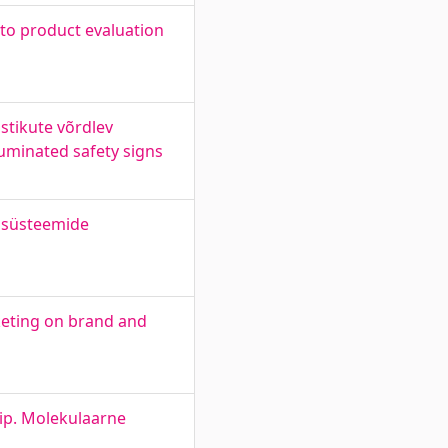
 to product evaluation
stikute võrdlev
luminated safety signs
e süsteemide
rketing on brand and
hip. Molekulaarne