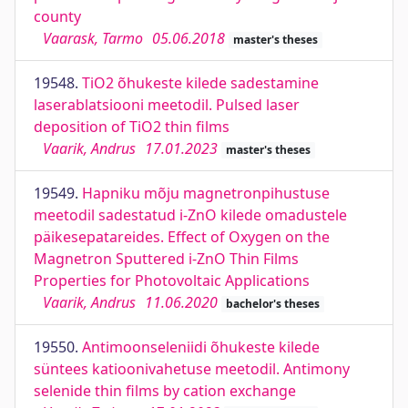
county
Vaarask, Tarmo
05.06.2018
master's theses
19548.
TiO2 õhukeste kilede sadestamine
laserablatsiooni meetodil. Pulsed laser
deposition of TiO2 thin films
Vaarik, Andrus
17.01.2023
master's theses
19549.
Hapniku mõju magnetronpihustuse
meetodil sadestatud i-ZnO kilede omadustele
päikesepatareides. Effect of Oxygen on the
Magnetron Sputtered i-ZnO Thin Films
Properties for Photovoltaic Applications
Vaarik, Andrus
11.06.2020
bachelor's theses
19550.
Antimoonseleniidi õhukeste kilede
süntees katioonivahetuse meetodil. Antimony
selenide thin films by cation exchange