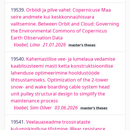
19539.
Orbiidi ja pilve vahel: Copernicuse Maa
seire andmete kui keskkonnaühisvara
valitsemine. Between Orbit and Cloud: Governing
the Environmental Commons of Copernicus
Earth Observation Data
Vaabel, Liina
21.01.2026
master's theses
19540.
Kahemastilise vee- ja lumelaua vedamise
kaablisüsteemi masti ketta konstruktsioonilise
lahenduse optimeerimine hooldustööde
lihtsustamiseks. Optimization of the 2-tower
snow- and wake boarding cable system head
unit pulley structural design to simplify the
maintenance process
Vaabel, Siim Oliver
03.06.2026
master's theses
19541.
Veelauaseadme trossirataste
kulumiskindluse tõstmine. Wear resistance