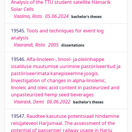
Analysis of the TTÜ student satellite Hämarik
Solar Cells
Vaalma, Risto
05.06.2024
bachelor's theses
19545.
Tools and techniques for event log
analysis
Vaarandi, Risto
2005
dissertations
19546.
Alfa-linoleen-, linool- ja oleiinhappe
sisalduse muutumise uurimine pastöriseeritud ja
pastöriseerimata kanepiseemne joogis.
Investigation of changes in alpha-linolenic,
linoleic and oleic acid content in pasteurized and
unpasteurized hemp seed beverages
Vaarask, Demi
06.06.2022
bachelor's theses
19547.
Raudtee kasutuse potentsiaali hindamine
reisijateveol Harjumaal. The assessment of the
potential of passenger railway usage in Harju