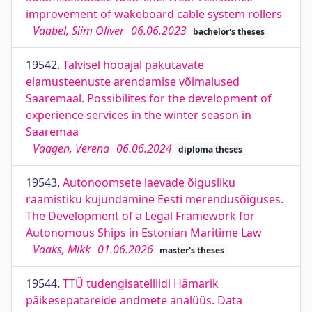
improvement of wakeboard cable system rollers
Vaabel, Siim Oliver
06.06.2023
bachelor's theses
19542.
Talvisel hooajal pakutavate
elamusteenuste arendamise võimalused
Saaremaal. Possibilites for the development of
experience services in the winter season in
Saaremaa
Vaagen, Verena
06.06.2024
diploma theses
19543.
Autonoomsete laevade õigusliku
raamistiku kujundamine Eesti merendusõiguses.
The Development of a Legal Framework for
Autonomous Ships in Estonian Maritime Law
Vaaks, Mikk
01.06.2026
master's theses
19544.
TTÜ tudengisatelliidi Hämarik
päikesepatareide andmete analüüs. Data