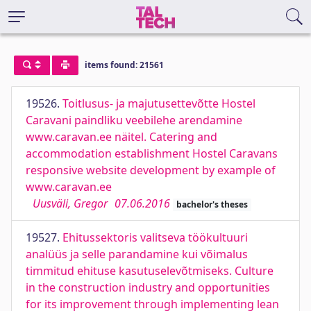
items found: 21561
19526.
Toitlusus- ja majutusettevõtte Hostel
Caravani paindliku veebilehe arendamine
www.caravan.ee näitel. Catering and
accommodation establishment Hostel Caravans
responsive website development by example of
www.caravan.ee
Uusväli, Gregor
07.06.2016
bachelor's theses
19527.
Ehitussektoris valitseva töökultuuri
analüüs ja selle parandamine kui võimalus
timmitud ehituse kasutuselevõtmiseks. Culture
in the construction industry and opportunities
for its improvement through implementing lean