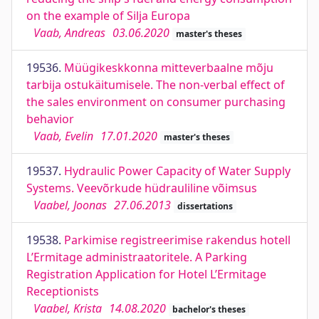
on the example of Silja Europa
Vaab, Andreas
03.06.2020
master's theses
19536.
Müügikeskkonna mitteverbaalne mõju
tarbija ostukäitumisele. The non-verbal effect of
the sales environment on consumer purchasing
behavior
Vaab, Evelin
17.01.2020
master's theses
19537.
Hydraulic Power Capacity of Water Supply
Systems. Veevõrkude hüdrauliline võimsus
Vaabel, Joonas
27.06.2013
dissertations
19538.
Parkimise registreerimise rakendus hotell
L’Ermitage administraatoritele. A Parking
Registration Application for Hotel L’Ermitage
Receptionists
Vaabel, Krista
14.08.2020
bachelor's theses