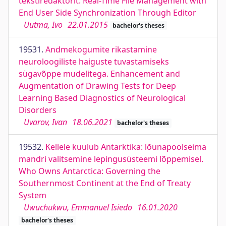
tekstiredaktorit. Real-Time File Management with
End User Side Synchronization Through Editor
Uutma, Ivo
22.01.2015
bachelor's theses
19531.
Andmekogumite rikastamine
neuroloogiliste haiguste tuvastamiseks
sügavõppe mudelitega. Enhancement and
Augmentation of Drawing Tests for Deep
Learning Based Diagnostics of Neurological
Disorders
Uvarov, Ivan
18.06.2021
bachelor's theses
19532.
Kellele kuulub Antarktika: lõunapoolseima
mandri valitsemine lepingusüsteemi lõppemisel.
Who Owns Antarctica: Governing the
Southernmost Continent at the End of Treaty
System
Uwuchukwu, Emmanuel Isiedo
16.01.2020
bachelor's theses