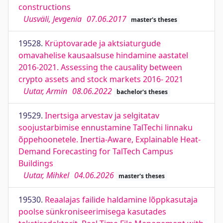
constructions
Uusväli, Jevgenia
07.06.2017
master's theses
19528.
Krüptovarade ja aktsiaturgude
omavahelise kausaalsuse hindamine aastatel
2016-2021. Assessing the causality between
crypto assets and stock markets 2016- 2021
Uutar, Armin
08.06.2022
bachelor's theses
19529.
Inertsiga arvestav ja selgitatav
soojustarbimise ennustamine TalTechi linnaku
õppehoonetele. Inertia-Aware, Explainable Heat-
Demand Forecasting for TalTech Campus
Buildings
Uutar, Mihkel
04.06.2026
master's theses
19530.
Reaalajas failide haldamine lõppkasutaja
poolse sünkroniseerimisega kasutades