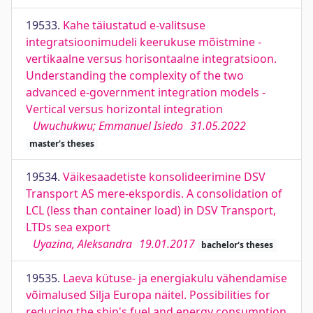
19533.
Kahe täiustatud e-valitsuse
integratsioonimudeli keerukuse mõistmine -
vertikaalne versus horisontaalne integratsioon.
Understanding the complexity of the two
advanced e-government integration models -
Vertical versus horizontal integration
Uwuchukwu; Emmanuel Isiedo
31.05.2022
master's theses
19534.
Väikesaadetiste konsolideerimine DSV
Transport AS mere-ekspordis. A consolidation of
LCL (less than container load) in DSV Transport,
LTDs sea export
Uyazina, Aleksandra
19.01.2017
bachelor's theses
19535.
Laeva kütuse- ja energiakulu vähendamise
võimalused Silja Europa näitel. Possibilities for
reducing the ship's fuel and energy consumption