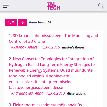
items found: 52
1.
3D kraana juhtimissüsteem. The Modelling and
Control of 3D Crane
Aksjonov, Andrei
12.06.2015
master's theses
2.
New Converter Topologies for Integration of
Hydrogen Based Long-Term Energy Storages to
Renewable Energy Systems. Uued muundurite
topoloogiad vesinikul põhinevate
energiasalvestite integreerimiseks
taastuvenergiasüsteemidesse
Andrijanovitš, Anna
12.04.2013
dissertations
3.
Elektritootmisseadmete mõju analüüs