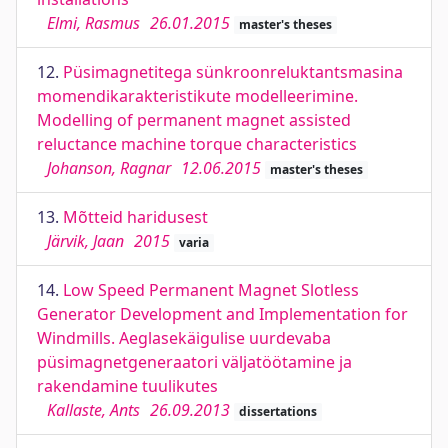
Elmi, Rasmus
26.01.2015
master's theses
12.
Püsimagnetitega sünkroonreluktantsmasina
momendikarakteristikute modelleerimine.
Modelling of permanent magnet assisted
reluctance machine torque characteristics
Johanson, Ragnar
12.06.2015
master's theses
13.
Mõtteid haridusest
Järvik, Jaan
2015
varia
14.
Low Speed Permanent Magnet Slotless
Generator Development and Implementation for
Windmills. Aeglasekäigulise uurdevaba
püsimagnetgeneraatori väljatöötamine ja
rakendamine tuulikutes
Kallaste, Ants
26.09.2013
dissertations