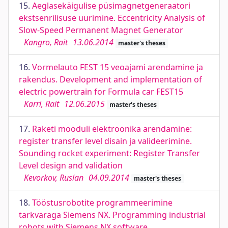
15.
Aeglasekäigulise püsimagnetgeneraatori
ekstsenrilisuse uurimine. Eccentricity Analysis of
Slow-Speed Permanent Magnet Generator
Kangro, Rait
13.06.2014
master's theses
16.
Vormelauto FEST 15 veoajami arendamine ja
rakendus. Development and implementation of
electric powertrain for Formula car FEST15
Karri, Rait
12.06.2015
master's theses
17.
Raketi mooduli elektroonika arendamine:
register transfer level disain ja valideerimine.
Sounding rocket experiment: Register Transfer
Level design and validation
Kevorkov, Ruslan
04.09.2014
master's theses
18.
Tööstusrobotite programmeerimine
tarkvaraga Siemens NX. Programming industrial
robots with Siemens NX software