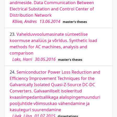
andmeside. Data Communication Between
Electrical Substation and Control Center of
Distribution Network
Kõiva, Andres
13.06.2014
master's theses
23.
Vahelduvvoolumasinate sünteetilise
koormuse analüüs ja võrldus. Synthetic load
methods for AC machines, analysis and
comparison
Laks, Harri
30.05.2016
master's theses
24.
Semiconductor Power Loss Reduction and
Efficiency Improvement Techniques for the
Galvanically Isolated Quasi-Z-Source DC-DC
Converters. Galvaaniliselt isoleeritud
kvaasiimpedantsallikaga alalispingemuunduri
pooljuhtide võimsuskao vähendamine ja
kasuteguri suurendamine
Liivik, Liisa
01.07.2015
dissertations