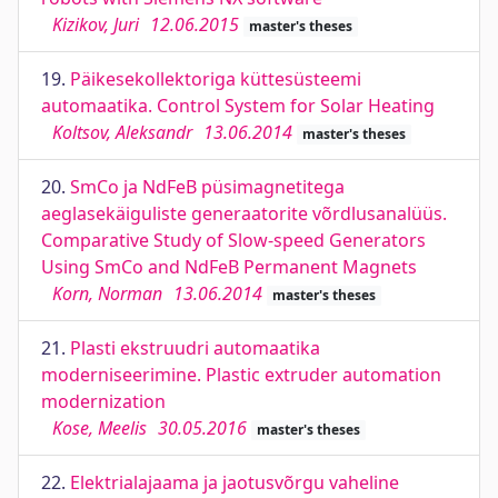
Kizikov, Juri
12.06.2015
master's theses
19.
Päikesekollektoriga küttesüsteemi
automaatika. Control System for Solar Heating
Koltsov, Aleksandr
13.06.2014
master's theses
20.
SmCo ja NdFeB püsimagnetitega
aeglasekäiguliste generaatorite võrdlusanalüüs.
Comparative Study of Slow-speed Generators
Using SmCo and NdFeB Permanent Magnets
Korn, Norman
13.06.2014
master's theses
21.
Plasti ekstruudri automaatika
moderniseerimine. Plastic extruder automation
modernization
Kose, Meelis
30.05.2016
master's theses
22.
Elektrialajaama ja jaotusvõrgu vaheline