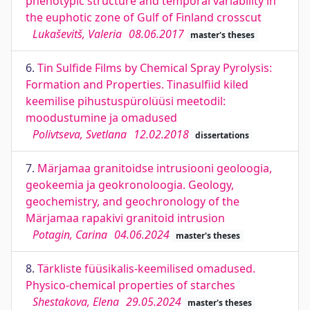
phenotypic structure and temporal variability in
the euphotic zone of Gulf of Finland crosscut
Lukaševitš, Valeria
08.06.2017
master's theses
6.
Tin Sulfide Films by Chemical Spray Pyrolysis:
Formation and Properties. Tinasulfiid kiled
keemilise pihustuspürolüüsi meetodil:
moodustumine ja omadused
Polivtseva, Svetlana
12.02.2018
dissertations
7.
Märjamaa granitoidse intrusiooni geoloogia,
geokeemia ja geokronoloogia. Geology,
geochemistry, and geochronology of the
Märjamaa rapakivi granitoid intrusion
Potagin, Carina
04.06.2024
master's theses
8.
Tärkliste füüsikalis-keemilised omadused.
Physico-chemical properties of starches
Shestakova, Elena
29.05.2024
master's theses