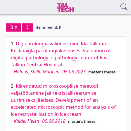
items found: 8
1.
Digipatoloogia valideerimine Ida-Tallinna
Keskhaigla patoloogiakeskuses. Validation of
digital pathology in pathology center of East
Tallinn Central Hospital
Hõlpus, Stella Marleen
05.06.2023
master's theses
2.
Kiirendatud mikroskoopilise meetodi
väljatöötamine jää rekristalliseerumise
uurimiseks jäätises. Development of an
accelerated microscopic method for analysis of
ice recrystallisation in ice cream
Kalde, Helen
05.06.2018
master's theses