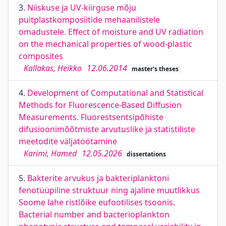
3.
Niiskuse ja UV-kiirguse mõju
puitplastkomposiitide mehaanilistele
omadustele. Effect of moisture and UV radiation
on the mechanical properties of wood-plastic
composites
Kallakas, Heikko
12.06.2014
master's theses
4.
Development of Computational and Statistical
Methods for Fluorescence-Based Diffusion
Measurements. Fluorestsentsipõhiste
difusioonimõõtmiste arvutuslike ja statistiliste
meetodite väljatöötamine
Karimi, Hamed
12.05.2026
dissertations
5.
Bakterite arvukus ja bakteriplanktoni
fenotüüpiline struktuur ning ajaline muutlikkus
Soome lahe ristlõike eufootilises tsoonis.
Bacterial number and bacterioplankton