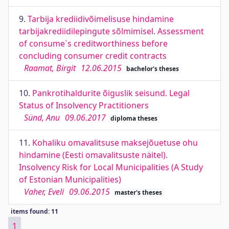
9.
Tarbija krediidivõimelisuse hindamine
tarbijakrediidilepingute sõlmimisel. Assessment
of consume`s creditworthiness before
concluding consumer credit contracts
Raamat, Birgit
12.06.2015
bachelor's theses
10.
Pankrotihaldurite õiguslik seisund. Legal
Status of Insolvency Practitioners
Sünd, Anu
09.06.2017
diploma theses
11.
Kohaliku omavalitsuse maksejõuetuse ohu
hindamine (Eesti omavalitsuste näitel).
Insolvency Risk for Local Municipalities (A Study
of Estonian Municipalities)
Vaher, Eveli
09.06.2015
master's theses
items found: 11
1