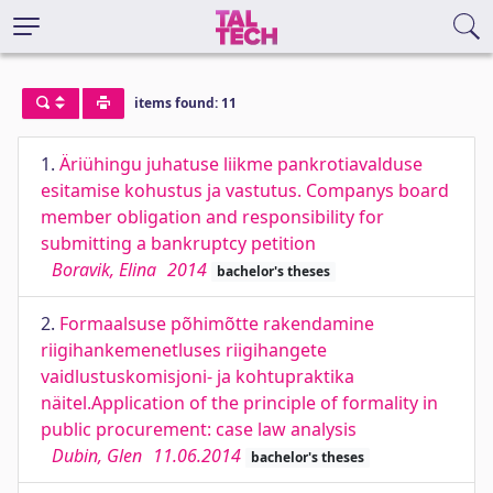
items found: 11
1.
Äriühingu juhatuse liikme pankrotiavalduse
esitamise kohustus ja vastutus. Companys board
member obligation and responsibility for
submitting a bankruptcy petition
Boravik, Elina
2014
bachelor's theses
2.
Formaalsuse põhimõtte rakendamine
riigihankemenetluses riigihangete
vaidlustuskomisjoni- ja kohtupraktika
näitel.Application of the principle of formality in
public procurement: case law analysis
Dubin, Glen
11.06.2014
bachelor's theses