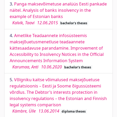
3.
Panga maksevõimetuse analüüs Eesti pankade
näitel. Analysis of banks insolvency in the
example of Estonian banks
Kalvik, Taavi
12.06.2015
bachelor's theses
4.
Ametlike Teadaannete infosüsteemis
maksejõuetusmenetluse teadaannete
kättesaadavuse parandamine. Improvement of
Accessibility to Insolvency Notices in the Official
Announcements Information System
Karumaa, Anti
10.06.2020
bachelor's theses
5.
Võlgniku kaitse võimalused maksejõuetuse
regulatsioonis – Eesti ja Soome õigussüsteemi
võrdlus. The Debtor’s interests protection in
insolvency regulations – the Estonian and Finnish
legal systems comparison
Kämbre, Ülle
13.06.2014
diploma theses