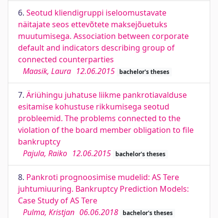
6.
Seotud kliendigruppi iseloomustavate
näitajate seos ettevõtete maksejõuetuks
muutumisega. Association between corporate
default and indicators describing group of
connected counterparties
Maasik, Laura
12.06.2015
bachelor's theses
7.
Äriühingu juhatuse liikme pankrotiavalduse
esitamise kohustuse rikkumisega seotud
probleemid. The problems connected to the
violation of the board member obligation to file
bankruptcy
Pajula, Raiko
12.06.2015
bachelor's theses
8.
Pankroti prognoosimise mudelid: AS Tere
juhtumiuuring. Bankruptcy Prediction Models:
Case Study of AS Tere
Pulma, Kristjan
06.06.2018
bachelor's theses