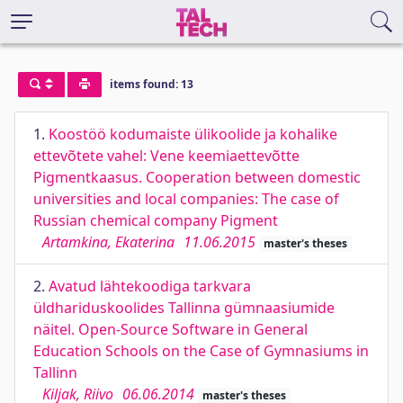
items found: 13
1.
Koostöö kodumaiste ülikoolide ja kohalike
ettevõtete vahel: Vene keemiaettevõtte
Pigmentkaasus. Cooperation between domestic
universities and local companies: The case of
Russian chemical company Pigment
Artamkina, Ekaterina
11.06.2015
master's theses
2.
Avatud lähtekoodiga tarkvara
üldhariduskoolides Tallinna gümnaasiumide
näitel. Open-Source Software in General
Education Schools on the Case of Gymnasiums in
Tallinn
Kiljak, Riivo
06.06.2014
master's theses