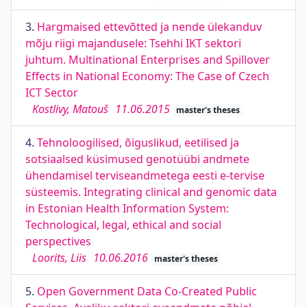
3.
Hargmaised ettevõtted ja nende ülekanduv
mõju riigi majandusele: Tsehhi IKT sektori
juhtum. Multinational Enterprises and Spillover
Effects in National Economy: The Case of Czech
ICT Sector
Kostlivy, Matouš
11.06.2015
master's theses
4.
Tehnoloogilised, õiguslikud, eetilised ja
sotsiaalsed küsimused genotüübi andmete
ühendamisel terviseandmetega eesti e-tervise
süsteemis. Integrating clinical and genomic data
in Estonian Health Information System:
Technological, legal, ethical and social
perspectives
Loorits, Liis
10.06.2016
master's theses
5.
Open Government Data Co-Created Public