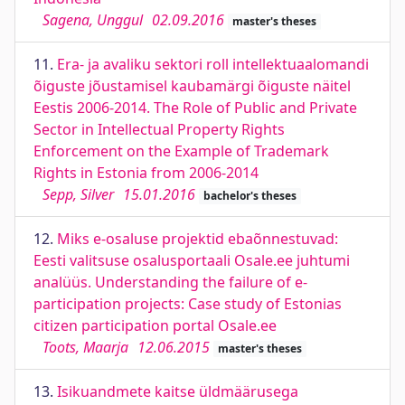
Sagena, Unggul
02.09.2016
master's theses
11.
Era- ja avaliku sektori roll intellektuaalomandi
õiguste jõustamisel kaubamärgi õiguste näitel
Eestis 2006-2014. The Role of Public and Private
Sector in Intellectual Property Rights
Enforcement on the Example of Trademark
Rights in Estonia from 2006-2014
Sepp, Silver
15.01.2016
bachelor's theses
12.
Miks e-osaluse projektid ebaõnnestuvad:
Eesti valitsuse osalusportaali Osale.ee juhtumi
analüüs. Understanding the failure of e-
participation projects: Case study of Estonias
citizen participation portal Osale.ee
Toots, Maarja
12.06.2015
master's theses
13.
Isikuandmete kaitse üldmäärusega