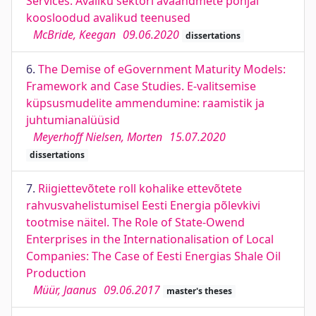
Services. Avaliku sektori avaandmete põhjal
koosloodud avalikud teenused
McBride, Keegan
09.06.2020
dissertations
6.
The Demise of eGovernment Maturity Models:
Framework and Case Studies. E-valitsemise
küpsusmudelite ammendumine: raamistik ja
juhtumianalüüsid
Meyerhoff Nielsen, Morten
15.07.2020
dissertations
7.
Riigiettevõtete roll kohalike ettevõtete
rahvusvahelistumisel Eesti Energia põlevkivi
tootmise näitel. The Role of State-Owend
Enterprises in the Internationalisation of Local
Companies: The Case of Eesti Energias Shale Oil
Production
Müür, Jaanus
09.06.2017
master's theses