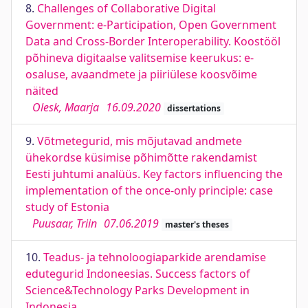
8.
Challenges of Collaborative Digital
Government: e-Participation, Open Government
Data and Cross-Border Interoperability. Koostööl
põhineva digitaalse valitsemise keerukus: e-
osaluse, avaandmete ja piiriülese koosvõime
näited
Olesk, Maarja
16.09.2020
dissertations
9.
Võtmetegurid, mis mõjutavad andmete
ühekordse küsimise põhimõtte rakendamist
Eesti juhtumi analüüs. Key factors influencing the
implementation of the once-only principle: case
study of Estonia
Puusaar, Triin
07.06.2019
master's theses
10.
Teadus- ja tehnoloogiaparkide arendamise
edutegurid Indoneesias. Success factors of
Science&Technology Parks Development in
Indonesia