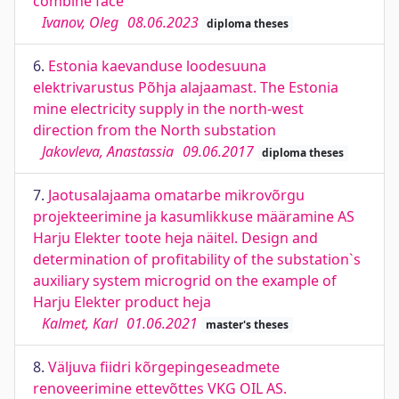
combine face
Ivanov, Oleg
08.06.2023
diploma theses
6.
Estonia kaevanduse loodesuuna
elektrivarustus Põhja alajaamast. The Estonia
mine electricity supply in the north-west
direction from the North substation
Jakovleva, Anastassia
09.06.2017
diploma theses
7.
Jaotusalajaama omatarbe mikrovõrgu
projekteerimine ja kasumlikkuse määramine AS
Harju Elekter toote heja näitel. Design and
determination of profitability of the substation`s
auxiliary system microgrid on the example of
Harju Elekter product heja
Kalmet, Karl
01.06.2021
master's theses
8.
Väljuva fiidri kõrgepingeseadmete
renoveerimine ettevõttes VKG OIL AS.