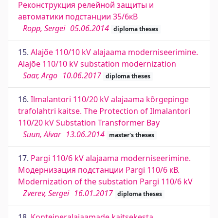
Реконструкция релейной защиты и
автоматики подстанции 35/6кВ
Ropp, Sergei
05.06.2014
diploma theses
15.
Alajõe 110/10 kV alajaama moderniseerimine.
Alajõe 110/10 kV substation modernization
Saar, Argo
10.06.2017
diploma theses
16.
Ilmalantori 110/20 kV alajaama kõrgepinge
trafolahtri kaitse. The Protection of Ilmalantori
110/20 kV Substation Transformer Bay
Suun, Alvar
13.06.2014
master's theses
17.
Pargi 110/6 kV alajaama moderniseerimine.
Модернизация подстанции Pargi 110/6 кВ.
Modernization of the substation Pargi 110/6 kV
Zverev, Sergei
16.01.2017
diploma theses
18.
Konteineralajaamade kaitsekesta