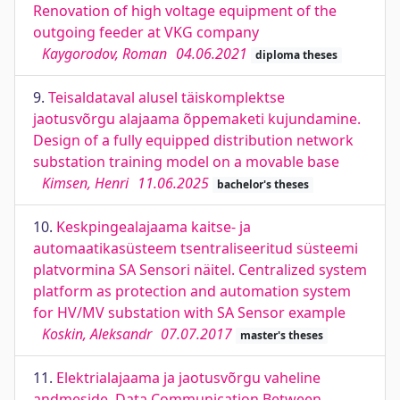
Renovation of high voltage equipment of the
outgoing feeder at VKG company
Kaygorodov, Roman
04.06.2021
diploma theses
9.
Teisaldataval alusel täiskomplektse
jaotusvõrgu alajaama õppemaketi kujundamine.
Design of a fully equipped distribution network
substation training model on a movable base
Kimsen, Henri
11.06.2025
bachelor's theses
10.
Keskpingealajaama kaitse- ja
automaatikasüsteem tsentraliseeritud süsteemi
platvormina SA Sensori näitel. Centralized system
platform as protection and automation system
for HV/MV substation with SA Sensor example
Koskin, Aleksandr
07.07.2017
master's theses
11.
Elektrialajaama ja jaotusvõrgu vaheline
andmeside. Data Communication Between