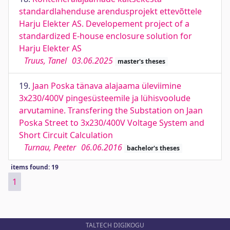
standardlahenduse arendusprojekt ettevõttele
Harju Elekter AS. Developement project of a
standardized E-house enclosure solution for
Harju Elekter AS
Truus, Tanel
03.06.2025
master's theses
19.
Jaan Poska tänava alajaama üleviimine
3x230/400V pingesüsteemile ja lühisvoolude
arvutamine. Transfering the Substation on Jaan
Poska Street to 3x230/400V Voltage System and
Short Circuit Calculation
Turnau, Peeter
06.06.2016
bachelor's theses
items found: 19
1
TALTECH DIGIKOGU