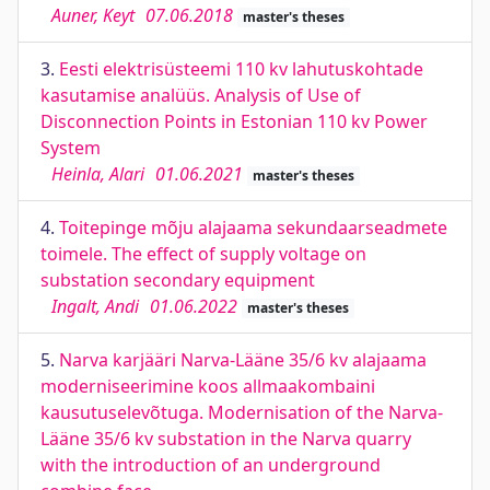
Auner, Keyt
07.06.2018
master's theses
3.
Eesti elektrisüsteemi 110 kv lahutuskohtade
kasutamise analüüs. Analysis of Use of
Disconnection Points in Estonian 110 kv Power
System
Heinla, Alari
01.06.2021
master's theses
4.
Toitepinge mõju alajaama sekundaarseadmete
toimele. The effect of supply voltage on
substation secondary equipment
Ingalt, Andi
01.06.2022
master's theses
5.
Narva karjääri Narva-Lääne 35/6 kv alajaama
moderniseerimine koos allmaakombaini
kausutuselevõtuga. Modernisation of the Narva-
Lääne 35/6 kv substation in the Narva quarry
with the introduction of an underground