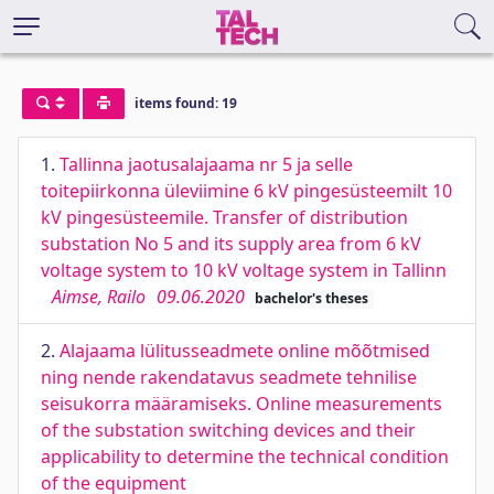
items found: 19
1.
Tallinna jaotusalajaama nr 5 ja selle
toitepiirkonna üleviimine 6 kV pingesüsteemilt 10
kV pingesüsteemile. Transfer of distribution
substation No 5 and its supply area from 6 kV
voltage system to 10 kV voltage system in Tallinn
Aimse, Railo
09.06.2020
bachelor's theses
2.
Alajaama lülitusseadmete online mõõtmised
ning nende rakendatavus seadmete tehnilise
seisukorra määramiseks. Online measurements
of the substation switching devices and their
applicability to determine the technical condition
of the equipment