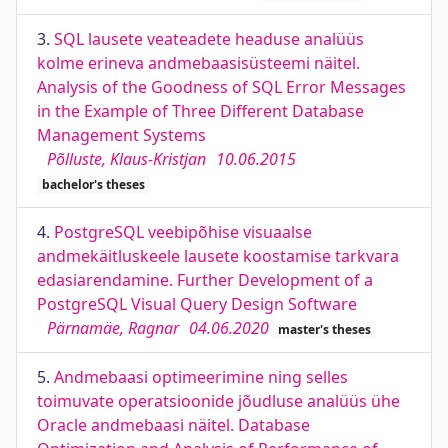
3.
SQL lausete veateadete headuse analüüs
kolme erineva andmebaasisüsteemi näitel.
Analysis of the Goodness of SQL Error Messages
in the Example of Three Different Database
Management Systems
Põlluste, Klaus-Kristjan
10.06.2015
bachelor's theses
4.
PostgreSQL veebipõhise visuaalse
andmekäitluskeele lausete koostamise tarkvara
edasiarendamine. Further Development of a
PostgreSQL Visual Query Design Software
Pärnamäe, Ragnar
04.06.2020
master's theses
5.
Andmebaasi optimeerimine ning selles
toimuvate operatsioonide jõudluse analüüs ühe
Oracle andmebaasi näitel. Database