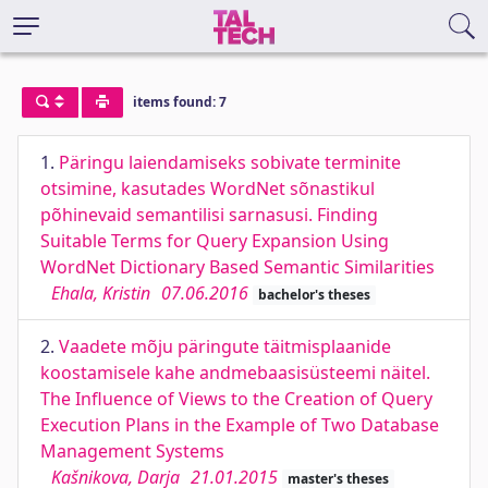
items found: 7
1.
Päringu laiendamiseks sobivate terminite
otsimine, kasutades WordNet sõnastikul
põhinevaid semantilisi sarnasusi. Finding
Suitable Terms for Query Expansion Using
WordNet Dictionary Based Semantic Similarities
Ehala, Kristin
07.06.2016
bachelor's theses
2.
Vaadete mõju päringute täitmisplaanide
koostamisele kahe andmebaasisüsteemi näitel.
The Influence of Views to the Creation of Query
Execution Plans in the Example of Two Database
Management Systems
Kašnikova, Darja
21.01.2015
master's theses