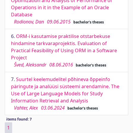
Optimization and Analysis of Performance of
Operations in it in the Example of an Oracle
Database
Rodionov, Dan
09.06.2015
bachelor's theses
6.
ORM-i kasutamise praktilise otstarbekuse
hindamine tarkvaraprojektis. Evaluation of
Practical Feasibility of Using ORM in a Software
Project
Šved, Aleksandr
08.06.2016
bachelor's theses
7.
Suurtel keelemudelitel põhineva õppeinfo
päringute ja analüüsi süsteemi arendamine. The
Use of Large Language Models for Study
Information Retrieval and Analysis
Vahter, Alex
03.06.2024
bachelor's theses
items found: 7
1