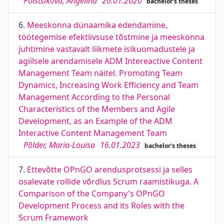
Polštšikova, Angelina
20.01.2020
bachelor's theses
6.
Meeskonna dünaamika edendamine,
töötegemise efektiivsuse tõstmine ja meeskonna
juhtimine vastavalt liikmete isikuomadustele ja
agiilsele arendamisele ADM Intereactive Content
Management Team näitel. Promoting Team
Dynamics, Increasing Work Efficiency and Team
Management According to the Personal
Characteristics of the Members and Agile
Development, as an Example of the ADM
Interactive Content Management Team
Põlder, Maria-Louisa
16.01.2023
bachelor's theses
7.
Ettevõtte OPnGO arendusprotsessi ja selles
osalevate rollide võrdlus Scrum raamistikuga. A
Comparison of the Company's OPnGO
Development Process and its Roles with the
Scrum Framework