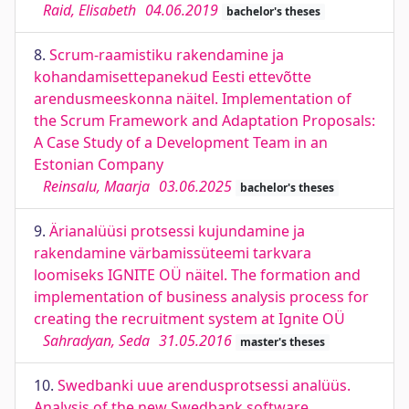
Raid, Elisabeth
04.06.2019
bachelor's theses
8.
Scrum-raamistiku rakendamine ja
kohandamisettepanekud Eesti ettevõtte
arendusmeeskonna näitel. Implementation of
the Scrum Framework and Adaptation Proposals:
A Case Study of a Development Team in an
Estonian Company
Reinsalu, Maarja
03.06.2025
bachelor's theses
9.
Ärianalüüsi protsessi kujundamine ja
rakendamine värbamissüteemi tarkvara
loomiseks IGNITE OÜ näitel. The formation and
implementation of business analysis process for
creating the recruitment system at Ignite OÜ
Sahradyan, Seda
31.05.2016
master's theses
10.
Swedbanki uue arendusprotsessi analüüs.
Analysis of the new Swedbank software