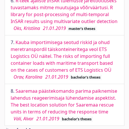
6.
R-teek ajaliste InSAR tulemuste järeltöötluseks
tuvastamaks mitme muutujaga võõrväärtusi. R
library for post-processing of multi-temporal
InSAR results using multivariate outlier detection
Oks, Kristiina
21.01.2019
master's theses
7.
Kauba importimisega seotud riskid ja ohud
meretranspordil täiskonteineritega veol ETS
Logistics OÜ näitel. The risks of importing full
container loads with maritime transport based
on the cases of customers of ETS Logistics OÜ
Orav, Karolina
21.01.2019
bachelor's theses
8.
Saaremaa päästekomando parima paiknemise
lahendus reageerimisaja lühendamise aspektist.
The best location solution for Saaremaa rescue
units in terms of reducing the response time
Väli, Alvar
21.01.2019
bachelor's theses