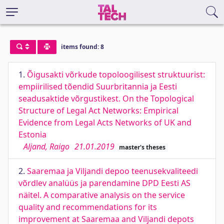
items found: 8
1.
Õigusakti võrkude topoloogilisest struktuurist:
empiirilised tõendid Suurbritannia ja Eesti
seadusaktide võrgustikest. On the Topological
Structure of Legal Act Networks: Empirical
Evidence from Legal Acts Networks of UK and
Estonia
Aljand, Raigo
21.01.2019
master's theses
2.
Saaremaa ja Viljandi depoo teenusekvaliteedi
võrdlev analüüs ja parendamine DPD Eesti AS
näitel. A comparative analysis on the service
quality and recommendations for its
improvement at Saaremaa and Viljandi depots