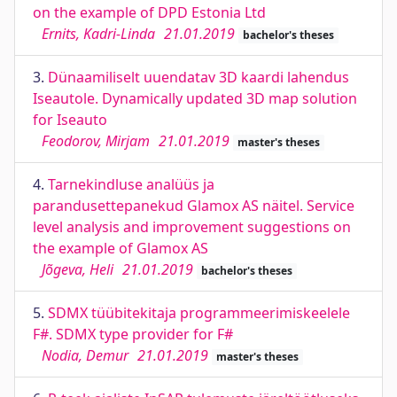
on the example of DPD Estonia Ltd
Ernits, Kadri-Linda
21.01.2019
bachelor's theses
3.
Dünaamiliselt uuendatav 3D kaardi lahendus
Iseautole. Dynamically updated 3D map solution
for Iseauto
Feodorov, Mirjam
21.01.2019
master's theses
4.
Tarnekindluse analüüs ja
parandusettepanekud Glamox AS näitel. Service
level analysis and improvement suggestions on
the example of Glamox AS
Jõgeva, Heli
21.01.2019
bachelor's theses
5.
SDMX tüübitekitaja programmeerimiskeelele
F#. SDMX type provider for F#
Nodia, Demur
21.01.2019
master's theses