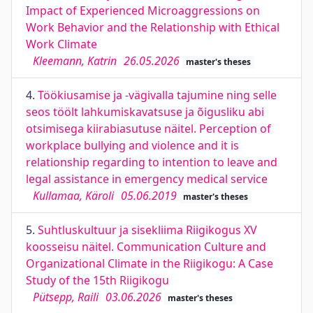
Impact of Experienced Microaggressions on
Work Behavior and the Relationship with Ethical
Work Climate
Kleemann, Katrin
26.05.2026
master's theses
4.
Töökiusamise ja -vägivalla tajumine ning selle
seos töölt lahkumiskavatsuse ja õigusliku abi
otsimisega kiirabiasutuse näitel. Perception of
workplace bullying and violence and it is
relationship regarding to intention to leave and
legal assistance in emergency medical service
Kullamaa, Käroli
05.06.2019
master's theses
5.
Suhtluskultuur ja sisekliima Riigikogus XV
koosseisu näitel. Communication Culture and
Organizational Climate in the Riigikogu: A Case
Study of the 15th Riigikogu
Pütsepp, Raili
03.06.2026
master's theses