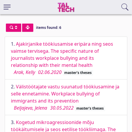
items found: 6
1.
Ajakirjanike töökiusamise eripära ning seos
vaimse tervisega. The specific nature of
journalists workplace bullying and its
relationship with their mental health
Arak, Kelly
02.06.2020
master's theses
2.
Välistöötajate vastu suunatud töökiusamine ja
selle ennetamine. Workplace bullying of
immigrants and its prevention
Beljajeva, Jelena
30.05.2022
master's theses
3.
Kogetud mikroagressioonide mõju
töökäitumisele ja seos eetilise töökliimaga. The