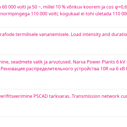
0 000 volti ja 50 ~, millel 10 % võnkuv koorem ja cos φ=0,6,
ormpingega 110 000 volti; kogukaal ei tohi ületada 110 00
rafode termilisele vananemisele. Load intensity and duratio
mine, seadmete valik ja arvutused. Narva Power Plants 6 kV
ns. Реновация распределительного устройства 10R на 6 кВ
ы
erifitseerimine PSCAD tarkvaras. Transmission network cu