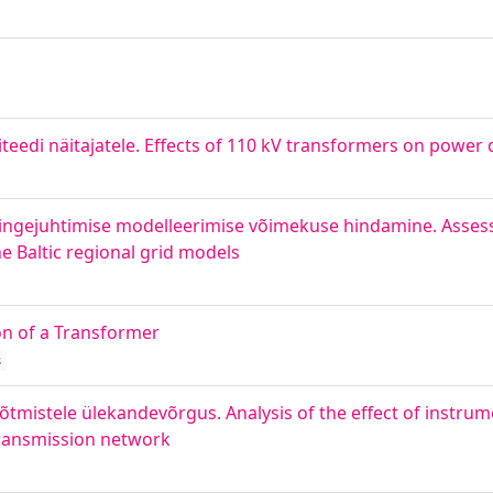
edi näitajatele. Effects of 110 kV transformers on power q
 pingejuhtimise modelleerimise võimekuse hindamine. Asses
e Baltic regional grid models
on of a Transformer
s
õtmistele ülekandevõrgus. Analysis of the effect of instrum
ransmission network