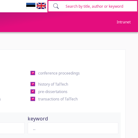
Intranet
conference proceedings
history of TalTech
pre-dissertations
s
transactions of TalTech
keyword