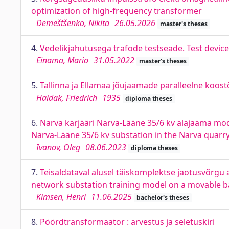
optimization of high-frequency transformer
Demeštšenko, Nikita
26.05.2026
master's theses
4.
Vedelikjahutusega trafode testseade. Test device
Einama, Mario
31.05.2022
master's theses
5.
Tallinna ja Ellamaa jõujaamade paralleelne koostö
Haidak, Friedrich
1935
diploma theses
6.
Narva karjääri Narva-Lääne 35/6 kv alajaama mo
Narva-Lääne 35/6 kv substation in the Narva quarr
Ivanov, Oleg
08.06.2023
diploma theses
7.
Teisaldataval alusel täiskomplektse jaotusvõrgu
network substation training model on a movable b
Kimsen, Henri
11.06.2025
bachelor's theses
8.
Pöördtransformaator : arvestus ja seletuskiri