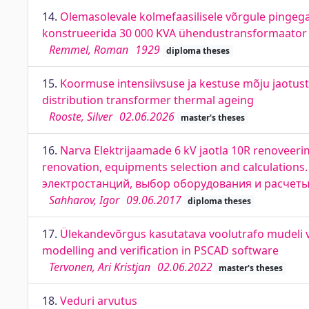
14.
Olemasolevale kolmefaasilisele võrgule pingega 6
konstrueerida 30 000 KVA ühendustransformaator n
Remmel, Roman
1929
diploma theses
15.
Koormuse intensiivsuse ja kestuse mõju jaotust
distribution transformer thermal ageing
Rooste, Silver
02.06.2026
master's theses
16.
Narva Elektrijaamade 6 kV jaotla 10R renoveeri
renovation, equipments selection and calculatio
электростанций, выбор оборудования и расчет
Sahharov, Igor
09.06.2017
diploma theses
17.
Ülekandevõrgus kasutatava voolutrafo mudeli v
modelling and verification in PSCAD software
Tervonen, Ari Kristjan
02.06.2022
master's theses
18.
Veduri arvutus