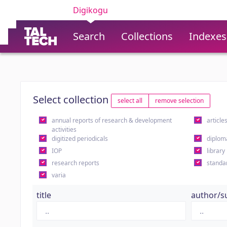
Digikogu
Search
Collections
Indexes
Select collection
select all
remove selection
annual reports of research & development
article
activities
digitized periodicals
diplom
IOP
library
research reports
standa
varia
title
author/s