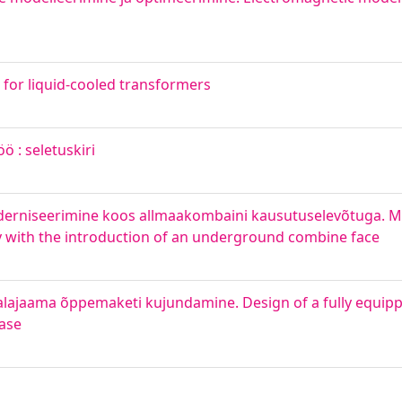
 for liquid-cooled transformers
ö : seletuskiri
derniseerimine koos allmaakombaini kausutuselevõtuga. M
y with the introduction of an underground combine face
 alajaama õppemaketi kujundamine. Design of a fully equipp
ase