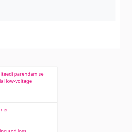
liteedi parendamise
ial low-voltage
rmer
ing and loss