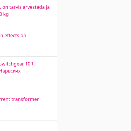
 on tarvis arvestada ja
0 kg
n effects on
 switchgear 10R
 Нарвских
rrent transformer