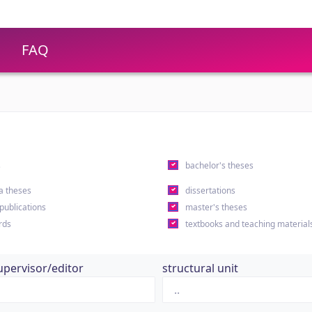
FAQ
s
bachelor's theses
a theses
dissertations
 publications
master's theses
rds
textbooks and teaching material
upervisor/editor
structural unit