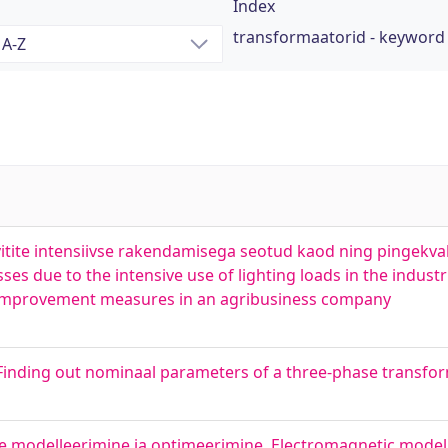
Index
transformaatorid - keyword
itite intensiivse rakendamisega seotud kaod ning pingekva
s due to the intensive use of lighting loads in the industr
y improvement measures in an agribusiness company
 Finding out nominaal parameters of a three-phase transfo
e modelleerimine ja optimeerimine. Electromagnetic model