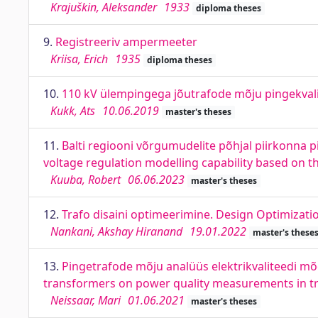
Krajuškin, Aleksander
1933
diploma theses
9.
Registreeriv ampermeeter
Kriisa, Erich
1935
diploma theses
10.
110 kV ülempingega jõutrafode mõju pingekvalite
Kukk, Ats
10.06.2019
master's theses
11.
Balti regiooni võrgumudelite põhjal piirkonna
voltage regulation modelling capability based on th
Kuuba, Robert
06.06.2023
master's theses
12.
Trafo disaini optimeerimine. Design Optimizati
Nankani, Akshay Hiranand
19.01.2022
master's these
13.
Pingetrafode mõju analüüs elektrikvaliteedi mõ
transformers on power quality measurements in t
Neissaar, Mari
01.06.2021
master's theses