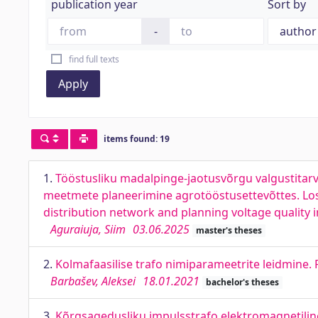
publication year
Sort by
-
find full texts
Apply
items found: 19
1.
Tööstusliku madalpinge-jaotusvõrgu valgustitarv
meetmete planeerimine agrotööstusettevõttes. Losse
distribution network and planning voltage qualit
Aguraiuja, Siim
03.06.2025
master's theses
2.
Kolmafaasilise trafo nimiparameetrite leidmine.
Barbašev, Aleksei
18.01.2021
bachelor's theses
3.
Kõrgsagedusliku impulsstrafo elektromagnetilin