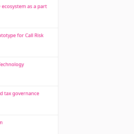
D ecosystem as a part
otype for Call Risk
 Technology
d tax governance
am