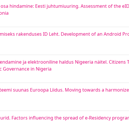
uri osa hindamine: Eesti juhtumiuuring. Assessment of the eI
tonia
miseks rakenduses ID Leht. Development of an Android Prot
ndamine ja elektrooniline haldus Nigeeria näitel. Citizens
ic Governance in Nigeria
teemi suunas Euroopa Liidus. Moving towards a harmonize
urid. Factors influencing the spread of e-Residency progr