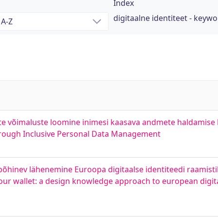
Index
digitaalne identiteet - keyw
 Uute võimaluste loomine inimesi kaasava andmete haldamise
Through Inclusive Personal Data Management
põhinev lähenemine Euroopa digitaalse identiteedi raamistik
n your wallet: a design knowledge approach to european digi