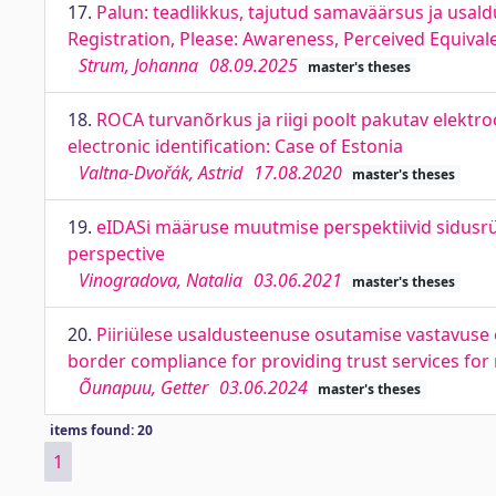
17.
Palun: teadlikkus, tajutud samaväärsus ja usaldu
Registration, Please: Awareness, Perceived Equivale
Strum, Johanna
08.09.2025
master's theses
18.
ROCA turvanõrkus ja riigi poolt pakutav elektro
electronic identification: Case of Estonia
Valtna-Dvořák, Astrid
17.08.2020
master's theses
19.
eIDASi määruse muutmise perspektiivid sidusr
perspective
Vinogradova, Natalia
03.06.2021
master's theses
20.
Piiriülese usaldusteenuse osutamise vastavuse er
border compliance for providing trust services for 
Õunapuu, Getter
03.06.2024
master's theses
items found: 20
1