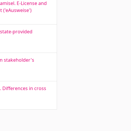
tamisel. E-License and
t ('eAusweise')
 state-provided
m stakeholder's
. Differences in cross