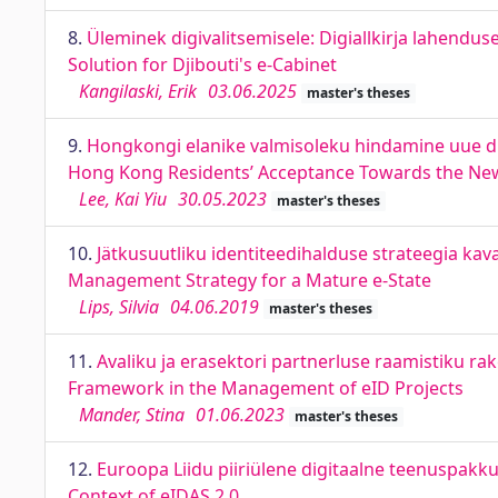
8.
Üleminek digivalitsemisele: Digiallkirja lahendus
Solution for Djibouti's e-Cabinet
Kangilaski, Erik
03.06.2025
master's theses
9.
Hongkongi elanike valmisoleku hindamine uue dig
Hong Kong Residents’ Acceptance Towards the New 
Lee, Kai Yiu
30.05.2023
master's theses
10.
Jätkusuutliku identiteedihalduse strateegia ka
Management Strategy for a Mature e-State
Lips, Silvia
04.06.2019
master's theses
11.
Avaliku ja erasektori partnerluse raamistiku rak
Framework in the Management of eID Projects
Mander, Stina
01.06.2023
master's theses
12.
Euroopa Liidu piiriülene digitaalne teenuspakku
Context of eIDAS 2.0