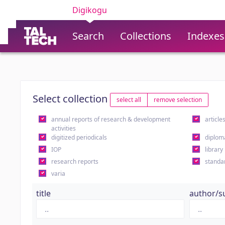
Digikogu
Search
Collections
Indexes
Select collection
select all
remove selection
annual reports of research & development
article
activities
digitized periodicals
diplom
IOP
library
research reports
standa
varia
title
author/s