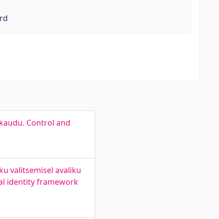
ord
 kaudu. Control and
u valitsemisel avaliku
tal identity framework