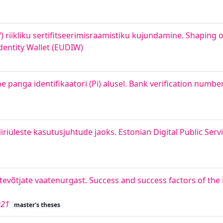
 riikliku sertifitseerimisraamistiku kujundamine. Shaping 
dentity Wallet (EUDIW)
ne panga identifikaatori (Pi) alusel. Bank verification numbe
iriüleste kasutusjuhtude jaoks. Estonian Digital Public Se
ettevõtjate vaatenurgast. Success and success factors of the
021
master's theses