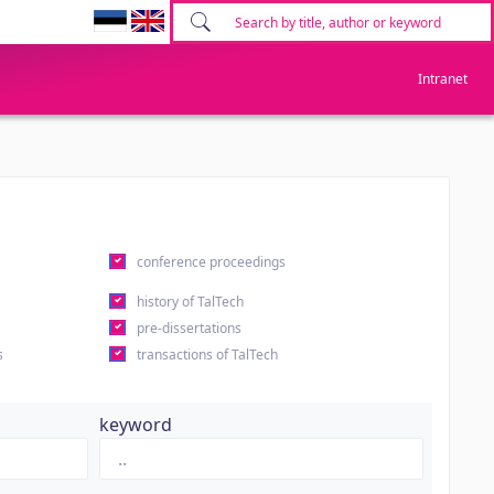
Intranet
conference proceedings
history of TalTech
pre-dissertations
s
transactions of TalTech
keyword