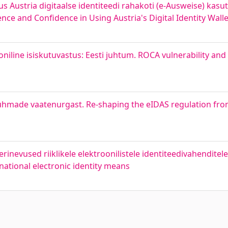
s Austria digitaalse identiteedi rahakoti (e-Ausweise) kasu
nce and Confidence in Using Austria's Digital Identity Walle
oniline isiskutuvastus: Eesti juhtum. ROCA vulnerability and
ühmade vaatenurgast. Re-shaping the eIDAS regulation fro
inevused riiklikele elektroonilistele identiteedivahenditele
national electronic identity means