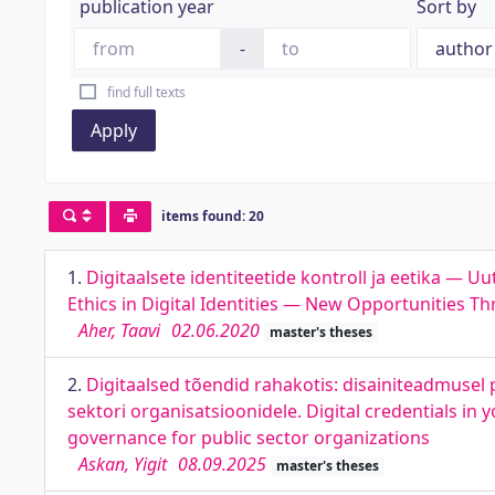
publication year
Sort by
-
find full texts
Apply
items found: 20
1.
Digitaalsete identiteetide kontroll ja eetika —
Ethics in Digital Identities — New Opportunities 
Aher, Taavi
02.06.2020
master's theses
2.
Digitaalsed tõendid rahakotis: disainiteadmusel 
sektori organisatsioonidele. Digital credentials i
governance for public sector organizations
Askan, Yigit
08.09.2025
master's theses