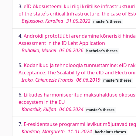
3.
eID ökosüsteemi kui riigi kriitilise infrastruktu
of the state`s critical Infrastructure: the case of Es
Bejussova, Karolina
31.05.2022
master's theses
4.
Androidi prototüübi arendamine kõneriski hinda
Assessment in the ID Leht Application
Buhalko, Markel
05.06.2026
bachelor's theses
5.
Kodanikud ja tehnoloogia tunnustamine: eID rake
Acceptance: The Scalability of the eID and Electron
Iroka, Chiemezie Francis
06.06.2019
master's theses
6.
Liikudes harmoniseeritud maksuhalduse ökosüs
ecosystem in the EU
Kanarbik, Kiiljan
04.06.2024
master's theses
7.
E-residentsuse programmi levikut mõjutavad teg
Kandroo, Margareth
11.01.2024
bachelor's theses