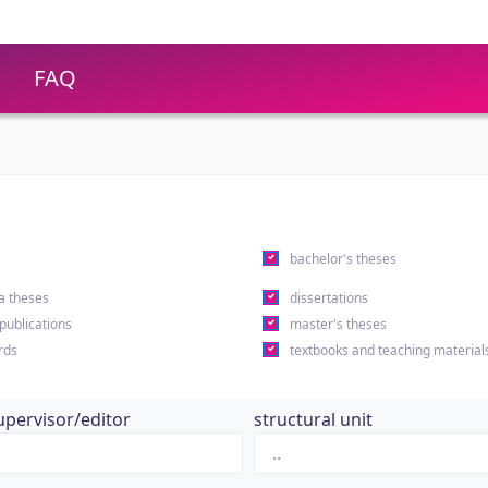
FAQ
s
bachelor's theses
a theses
dissertations
 publications
master's theses
rds
textbooks and teaching material
upervisor/editor
structural unit