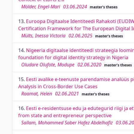
Mölder, Engel-Mari
03.06.2024
master's theses
13.
Euroopa Digitaalse Identiteedi Rahakoti (EUDIW)
Certification Framework for The European Digital I
Mülts, Inessa Victoria
02.06.2025
master's theses
14.
Nigeeria digitaalse identiteedi strateegia loomi
foundation for digital identity strategy in Nigeria
Oludare Olufote, Modupe
02.06.2020
master's theses
15.
Eesti avalike e-teenuste parendamise analüüs pi
Analysis in Cross-Border Use Cases
Raamat, Helen
02.06.2021
master's theses
16.
Eesti e-residentsuse edu ja edutegurid riigi ja 
from state and entrepreneur perspective
Sallam, Mohammed Saber Hafez Abdelhafiz
03.06.2