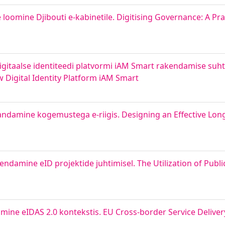
e loomine Djibouti e-kabinetile. Digitising Governance: A Pra
itaalse identiteedi platvormi iAM Smart rakendamise suhte
Digital Identity Platform iAM Smart
vandamine kogemustega e-riigis. Designing an Effective Lon
endamine eID projektide juhtimisel. The Utilization of Publi
mine eIDAS 2.0 kontekstis. EU Cross-border Service Delivery