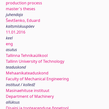
production process
master's theses
juhendaja
Ševtšenko, Eduard
kaitsmiskuupäev
11.01.2016
keel
eng
asutus
Tallinna Tehnikaülikool
Tallinn University of Technology
teaduskond
Mehaanikateaduskond
Faculty of Mechanical Engineering
instituut / kolledž
Masinaehituse instituut
Department of Machinery
allüksus
Disaini ja tootearenduse õppetool