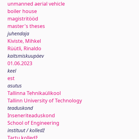
unmanned aerial vehicle
boiler house
magistritööd
master's theses
juhendaja
Kiviste, Mihkel
Rüütli, Rinaldo
kaitsmiskuupäev
01.06.2023
keel
est
asutus
Tallinna Tehnikaülikool
Tallinn University of Technology
teaduskond
Inseneriteaduskond
School of Engineering
instituut / kolledž
Tartu kolledž