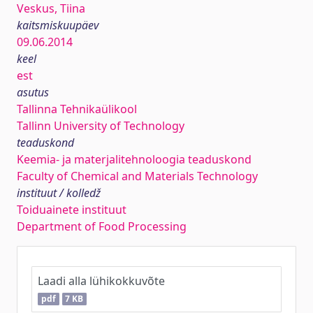
Veskus, Tiina
kaitsmiskuupäev
09.06.2014
keel
est
asutus
Tallinna Tehnikaülikool
Tallinn University of Technology
teaduskond
Keemia- ja materjalitehnoloogia teaduskond
Faculty of Chemical and Materials Technology
instituut / kolledž
Toiduainete instituut
Department of Food Processing
Laadi alla lühikokkuvõte
pdf
7 KB