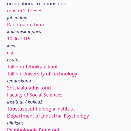
occupational relationships
master's theses
juhendaja
Randmann, Liina
kaitsmiskuupäev
10.06.2015
keel
est
asutus
Tallinna Tehnikaülikool
Tallinn University of Technology
teaduskond
Sotsiaalteaduskond
Faculty of Social Sciences
instituut / kolledž
Tööstuspsühholoogia instituut
Department of Industrial Psychology
allüksus
Psühholoogia õppetool