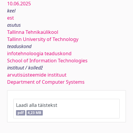
10.06.2025
keel
est
asutus
Tallinna Tehnikaülikool
Tallinn University of Technology
teaduskond
infotehnoloogia teaduskond
School of Information Technologies
instituut / kolledž
arvutisüsteemide instituut
Department of Computer Systems
Laadi alla täistekst
pdf
4,23 MB