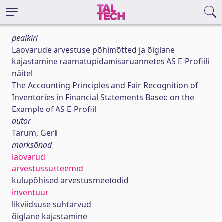
pealkiri
Laovarude arvestuse põhimõtted ja õiglane
kajastamine raamatupidamisaruannetes AS E-Profiili
näitel
The Accounting Principles and Fair Recognition of
Inventories in Financial Statements Based on the
Example of AS E-Profiil
autor
Tarum, Gerli
märksõnad
laovarud
arvestussüsteemid
kulupõhised arvestusmeetodid
inventuur
likviidsuse suhtarvud
õiglane kajastamine