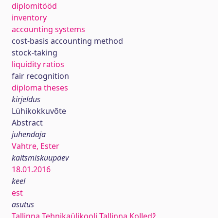
diplomitööd
inventory
accounting systems
cost-basis accounting method
stock-taking
liquidity ratios
fair recognition
diploma theses
kirjeldus
Lühikokkuvõte
Abstract
juhendaja
Vahtre, Ester
kaitsmiskuupäev
18.01.2016
keel
est
asutus
Tallinna Tehnikaülikooli Tallinna Kolledž