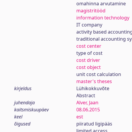
omahinna arvutamine
magistritööd
information technology
IT company
activity based accountin
traditional accounting s
cost center
type of cost
cost driver
cost object
unit cost calculation
master's theses
kirjeldus
Lühikokkuvõte
Abstract
juhendaja
Alver, Jaan
kaitsmiskuupäev
08.06.2015
keel
est
õigused
piiratud ligipääs
limited access