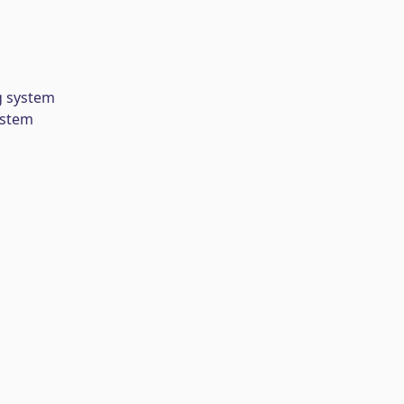
g system
ystem