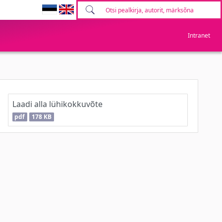
Intranet
Laadi alla lühikokkuvõte
pdf
178 KB