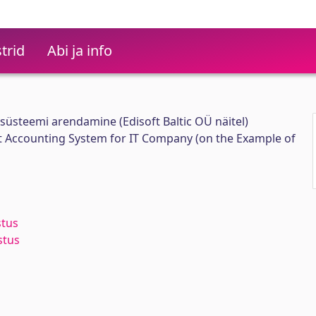
trid
Abi ja info
ssüsteemi arendamine (Edisoft Baltic OÜ näitel)
 Accounting System for IT Company (on the Example of
stus
stus