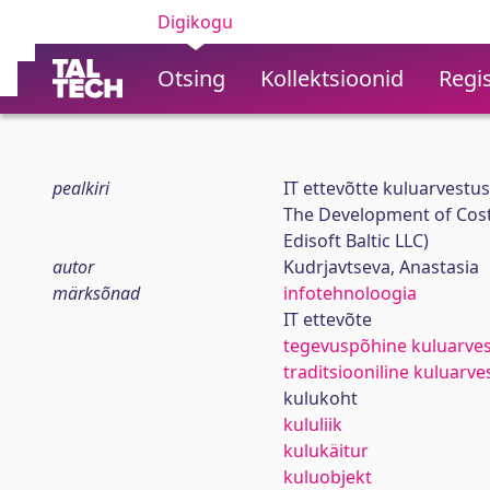
Digikogu
Otsing
Kollektsioonid
Regis
pealkiri
IT ettevõtte kuluarvestu
The Development of Cost
Edisoft Baltic LLC)
autor
Kudrjavtseva, Anastasia
märksõnad
infotehnoloogia
IT ettevõte
tegevuspõhine kuluarve
traditsiooniline kuluarve
kulukoht
kululiik
kulukäitur
kuluobjekt