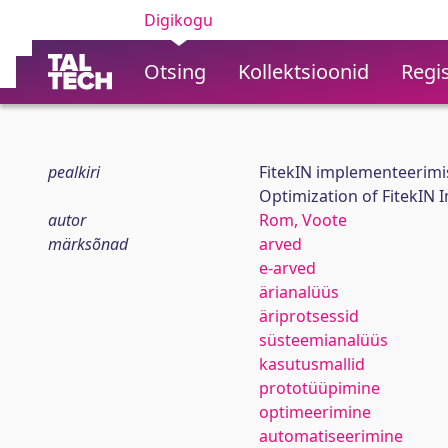
Digikogu
Otsing
Kollektsioonid
Regis
pealkiri
FitekIN implementeerimi
Optimization of FitekIN
autor
Rom, Voote
märksõnad
arved
e-arved
ärianalüüs
äriprotsessid
süsteemianalüüs
kasutusmallid
prototüüpimine
optimeerimine
automatiseerimine