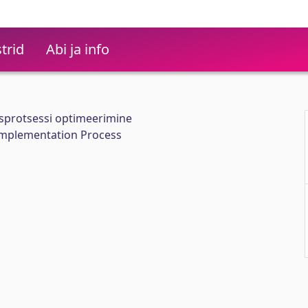
trid
Abi ja info
sprotsessi optimeerimine
 Implementation Process