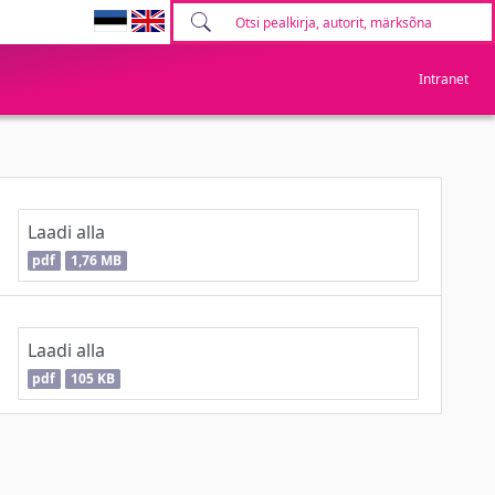
Intranet
Laadi alla
pdf
1,76 MB
Laadi alla
pdf
105 KB