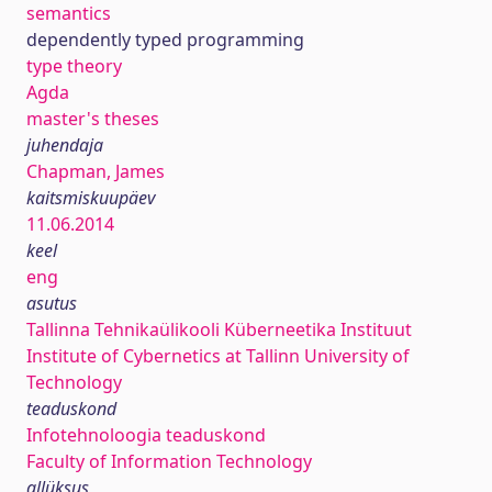
semantics
dependently typed programming
type theory
Agda
master's theses
juhendaja
Chapman, James
kaitsmiskuupäev
11.06.2014
keel
eng
asutus
Tallinna Tehnikaülikooli Küberneetika Instituut
Institute of Cybernetics at Tallinn University of
Technology
teaduskond
Infotehnoloogia teaduskond
Faculty of Information Technology
allüksus