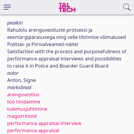
pealkiri
Rahulolu arenguvestluste protsessi ja
eesmärgipärasusega ning selle tõstmise võimalused
Politsei- ja Piirivalveameti näitel
Satisfaction with the process and purposefullness of
performance appraisal interviews and possibilities
to raise it in Police and Boarder Guard Board
autor
Anton, Signe
märksõnad
arenguvestlus
töö hindamine
tulemusjuhtimine
magistritööd
performance appraisal interview
performance appraisal