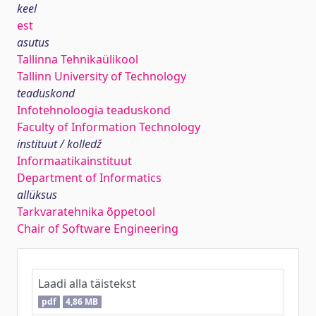
keel
est
asutus
Tallinna Tehnikaülikool
Tallinn University of Technology
teaduskond
Infotehnoloogia teaduskond
Faculty of Information Technology
instituut / kolledž
Informaatikainstituut
Department of Informatics
allüksus
Tarkvaratehnika õppetool
Chair of Software Engineering
Laadi alla täistekst
pdf
4,86 MB