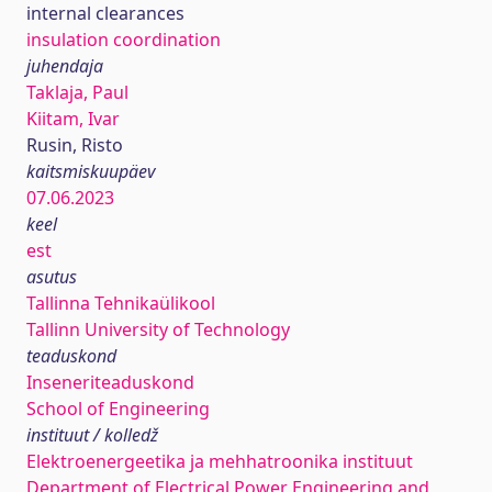
internal clearances
insulation coordination
juhendaja
Taklaja, Paul
Kiitam, Ivar
Rusin, Risto
kaitsmiskuupäev
07.06.2023
keel
est
asutus
Tallinna Tehnikaülikool
Tallinn University of Technology
teaduskond
Inseneriteaduskond
School of Engineering
instituut / kolledž
Elektroenergeetika ja mehhatroonika instituut
Department of Electrical Power Engineering and