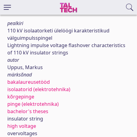
pealkiri
110 kV isolaatorketi ülelöögi karakteristikud
välguimpulsspingel
Lightning impulse voltage flashover characteristics
of 110 kV insulator strings
autor
Uppus, Markus
märksõnad
bakalaureusetööd
isolaatorid (elektrotehnika)
kõrgepinge
pinge (elektrotehnika)
bachelor's theses
insulator string
high voltage
overvoltages